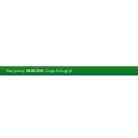
Stan prawny:
08.08.2026
|
Grupa ArsLege.pl