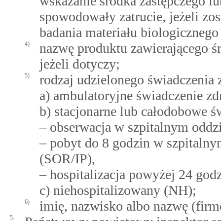
wskazanie środka zastępczego lu
spowodowały zatrucie, jeżeli zo
badania materiału biologiczneg
4)
nazwę produktu zawierającego śr
jeżeli dotyczy;
5)
rodzaj udzielonego świadczenia
a) ambulatoryjne świadczenie z
b) stacjonarne lub całodobowe ś
– obserwacja w szpitalnym odd
– pobyt do 8 godzin w szpitalny
(SOR/IP),
– hospitalizacja powyżej 24 godz
c) niehospitalizowany (NH);
6)
imię, nazwisko albo nazwę (firmę
5.