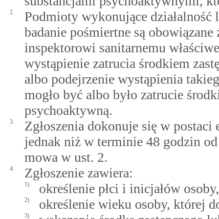
substancjami psychoaktywnymi, kt
2.
Podmioty wykonujące działalność l
badanie pośmiertne są obowiązan
inspektorowi sanitarnemu właściwe
wystąpienie zatrucia środkiem zas
albo podejrzenie wystąpienia takie
mogło być albo było zatrucie środ
psychoaktywną.
3.
Zgłoszenia dokonuje się w postaci e
jednak niż w terminie 48 godzin od
mowa w ust. 2.
4.
Zgłoszenie zawiera:
1)
określenie płci i inicjałów osoby
2)
określenie wieku osoby, której d
3)