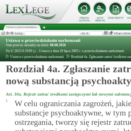
STRONA
AKTY
DOKUMENTY
CE
GŁÓWNA
PRAWNE
Ustawa o przeciwdziałaniu...
Szukaj:
Art./§
Wyłącz reklam
Ustawa o przeciwdziałaniu narkomanii
Stan prawny aktualny na dzień:
08.08.2026
Dz.U.2023.0.1939 t.j. - Ustawa z dnia 29 lipca 2005 r. o przeciwdziałaniu narkomanii
Ustawa o przeciwdziałaniu narkomanii
Rozdział 4a. Zgłaszanie zatruć środkiem 
Rozdział 4a. Zgłaszanie zat
nową substancją psychoakt
Art. 30a.
Rejestr zatruć środkami zastępczymi lub nowymi substan
1.
W celu ograniczania zagrożeń, jaki
substancje psychoaktywne, w tym 
ostrzegania, tworzy się rejestr za