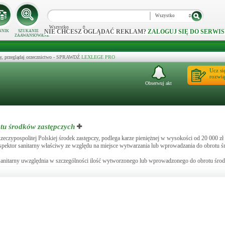
Wszystko
Wszystko
NIE CHCESZ OGLĄDAĆ REKLAM?
ZALOGUJ SIĘ DO SERWIS
NNIK
SZUKANIE
ZAAWANSOWANE
y, przeglądaj orzecznictwo - SPRAWDŹ
LEXLEGE PRO
Ucz si
rozwią
Obserwuj akt
tu środków zastępczych
zypospolitej Polskiej środek zastępczy, podlega karze pieniężnej w wysokości od 20 000 zł 
nspektor sanitarny właściwy ze względu na miejsce wytwarzania lub wprowadzania do obrotu ś
 sanitarny uwzględnia w szczególności ilość wytworzonego lub wprowadzonego do obrotu środ