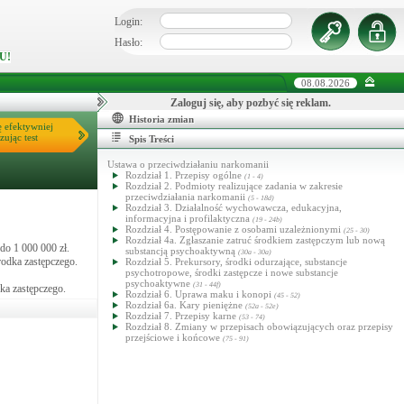
Login:
Hasło:
U!
08.08.2026
Zaloguj się, aby pozbyć się reklam.
Historia zmian
ę efektywniej
zując test
Spis Treści
Ustawa o przeciwdziałaniu narkomanii
Rozdział 1. Przepisy ogólne
(1 - 4)
Rozdział 2. Podmioty realizujące zadania w zakresie
przeciwdziałania narkomanii
(5 - 18d)
Rozdział 3. Działalność wychowawcza, edukacyjna,
informacyjna i profilaktyczna
(19 - 24b)
Rozdział 4. Postępowanie z osobami uzależnionymi
(25 - 30)
Rozdział 4a. Zgłaszanie zatruć środkiem zastępczym lub nową
do 1 000 000 zł.
substancją psychoaktywną
(30a - 30a)
rodka zastępczego.
Rozdział 5. Prekursory, środki odurzające, substancje
psychotropowe, środki zastępcze i nowe substancje
psychoaktywne
(31 - 44f)
ka zastępczego.
Rozdział 6. Uprawa maku i konopi
(45 - 52)
Rozdział 6a. Kary pieniężne
(52a - 52e)
Rozdział 7. Przepisy karne
(53 - 74)
Rozdział 8. Zmiany w przepisach obowiązujących oraz przepisy
przejściowe i końcowe
(75 - 91)