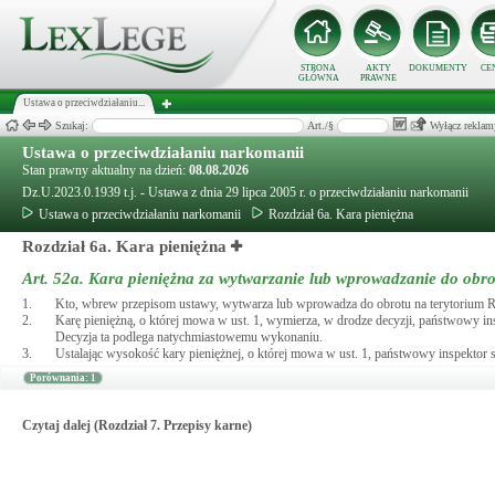
STRONA
AKTY
DOKUMENTY
CE
GŁÓWNA
PRAWNE
Ustawa o przeciwdziałaniu...
Szukaj:
Art./§
Wyłącz reklam
Ustawa o przeciwdziałaniu narkomanii
Stan prawny aktualny na dzień:
08.08.2026
Dz.U.2023.0.1939 t.j. - Ustawa z dnia 29 lipca 2005 r. o przeciwdziałaniu narkomanii
Ustawa o przeciwdziałaniu narkomanii
Rozdział 6a. Kara pieniężna
Rozdział 6a. Kara pieniężna
Art. 52a.
Kara pieniężna za wytwarzanie lub wprowadzanie do obro
1.
Kto, wbrew przepisom ustawy, wytwarza lub wprowadza do obrotu na terytorium Rzec
2.
Karę pieniężną, o której mowa w ust. 1, wymierza, w drodze decyzji, państwowy i
Decyzja ta podlega natychmiastowemu wykonaniu.
3.
Ustalając wysokość kary pieniężnej, o której mowa w ust. 1, państwowy inspektor
Porównania: 1
Czytaj dalej (Rozdział 7. Przepisy karne)