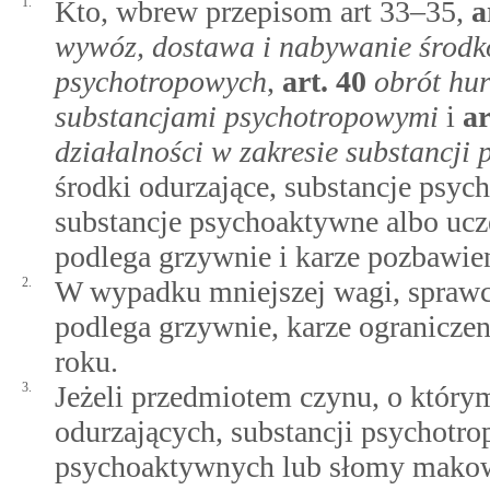
1.
Kto, wbrew przepisom art 33–35,
a
wywóz, dostawa i nabywanie środk
psychotropowych
,
art.
40
obrót hu
substancjami psychotropowymi
i
ar
działalności w zakresie substancji
środki odurzające, substancje psy
substancje psychoaktywne albo ucz
podlega grzywnie i karze pozbawien
2.
W wypadku mniejszej wagi, spraw
podlega grzywnie, karze ogranicze
roku.
3.
Jeżeli przedmiotem czynu, o którym
odurzających, substancji psychotr
psychoaktywnych lub słomy makow