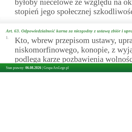
byłoby niecelowe ze względu na oko
stopień jego społecznej szkodliwośc
Art. 63.
Odpowiedzialność karna za niezgodny z ustawą zbiór i upra
1.
Kto, wbrew przepisom ustawy, upr
niskomorfinowego, konopie, z wyją
podlega karze pozbawienia wolności
2.
Tej samej karze podlega, kto, wbre
Stan prawny:
06.08.2026
|
Grupa ArsLege.pl
makowe, opium, słomę makową, liśc
włókniste.
3.
Jeżeli przedmiotem czynu, o który
dostarczyć znacznej ilości słomy ma
innych niż włókniste, sprawca
podlega karze pozbawienia wolności