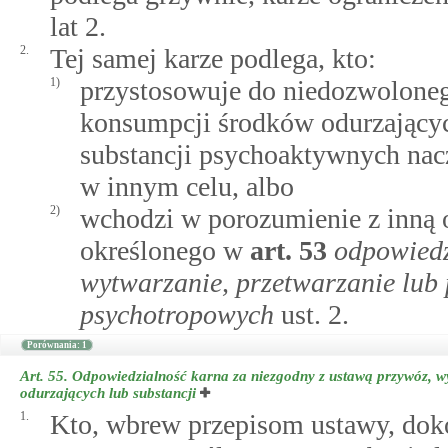
lat 2.
2.
Tej samej karze podlega, kto:
1)
przystosowuje do niedozwoloneg
konsumpcji środków odurzającyc
substancji psychoaktywnych nac
w innym celu, albo
2)
wchodzi w porozumienie z inną o
określonego w
art.
53
odpowiedz
wytwarzanie, przetwarzanie lub 
psychotropowych
ust. 2.
Porównania: 1
Art. 55.
Odpowiedzialność karna za niezgodny z ustawą przywóz, 
odurzających lub substancji
1.
Kto, wbrew przepisom ustawy, dok