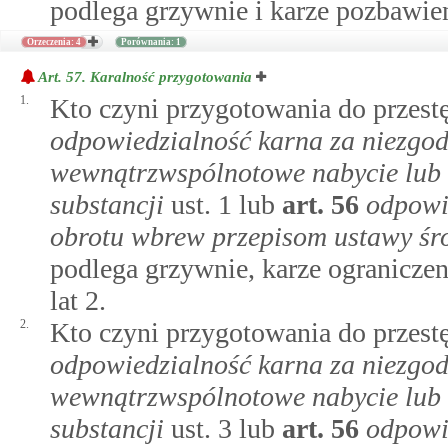
podlega grzywnie i karze pozbawien
Orzeczenia: 4
Porównania: 1
Art. 57.
Karalność przygotowania
1.
Kto czyni przygotowania do przes
odpowiedzialność karna za niezgo
wewnątrzwspólnotowe nabycie lub 
substancji
ust. 1 lub
art.
56
odpowi
obrotu wbrew przepisom ustawy śr
podlega grzywnie, karze ogranicze
lat 2.
2.
Kto czyni przygotowania do przes
odpowiedzialność karna za niezgo
wewnątrzwspólnotowe nabycie lub 
substancji
ust. 3 lub
art.
56
odpowi