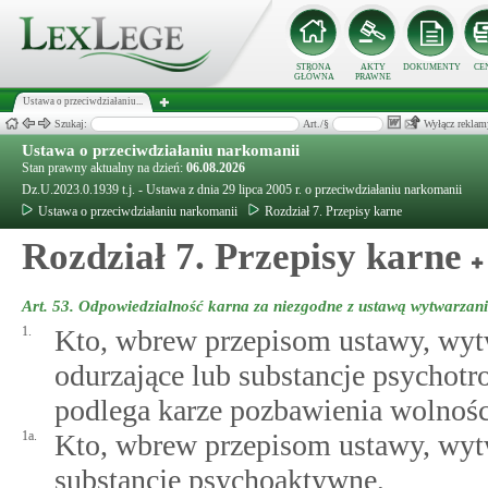
STRONA
AKTY
DOKUMENTY
CE
GŁÓWNA
PRAWNE
Ustawa o przeciwdziałaniu...
Szukaj:
Art./§
Wyłącz reklam
Ustawa o przeciwdziałaniu narkomanii
Stan prawny aktualny na dzień:
06.08.2026
Dz.U.2023.0.1939 t.j. - Ustawa z dnia 29 lipca 2005 r. o przeciwdziałaniu narkomanii
Ustawa o przeciwdziałaniu narkomanii
Rozdział 7. Przepisy karne
Rozdział 7. Przepisy karne
Art. 53.
Odpowiedzialność karna za niezgodne z ustawą wytwarzani
1.
Kto, wbrew przepisom ustawy, wytw
odurzające lub substancje psychot
podlega karze pozbawienia wolności
1a.
Kto, wbrew przepisom ustawy, wytw
substancje psychoaktywne,