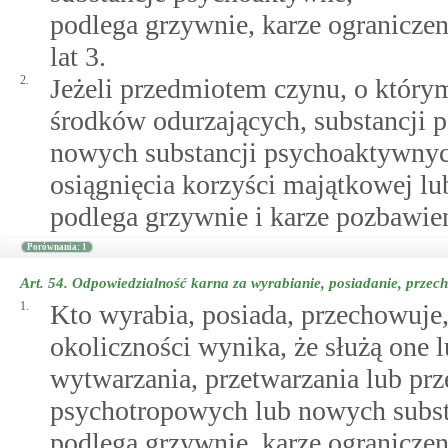
podlega grzywnie, karze ogranicze
lat 3.
2.
Jeżeli przedmiotem czynu, o którym
środków odurzających, substancji
nowych substancji psychoaktywnych
osiągnięcia korzyści majątkowej lu
podlega grzywnie i karze pozbawien
Porównania: 1
Art. 54.
Odpowiedzialność karna za wyrabianie, posiadanie, przec
1.
Kto wyrabia, posiada, przechowuje,
okoliczności wynika, że służą one
wytwarzania, przetwarzania lub prz
psychotropowych lub nowych subst
podlega grzywnie, karze ogranicze