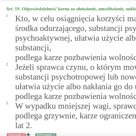
Art. 59.
Odpowiedzialność karna za ułatwianie, umożliwianie, nakłan
1.
Kto, w celu osiągnięcia korzyści ma
środka odurzającego, substancji ps
psychoaktywnej, ułatwia użycie alb
substancji,
podlega karze pozbawienia wolności
2.
Jeżeli sprawca czynu, o którym mow
substancji psychotropowej lub now
ułatwia użycie albo nakłania go do 
podlega karze pozbawienia wolności
3.
W wypadku mniejszej wagi, spraw
podlega grzywnie, karze ogranicze
lat 2.
Orzeczenia: 4
Porównania: 1