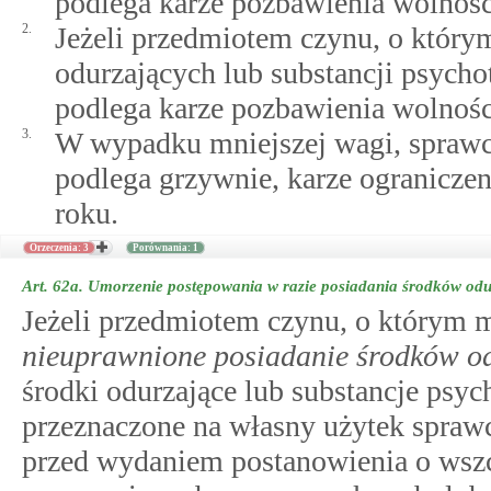
podlega karze pozbawienia wolności
2.
Jeżeli przedmiotem czynu, o którym
odurzających lub substancji psych
podlega karze pozbawienia wolności
3.
W wypadku mniejszej wagi, spraw
podlega grzywnie, karze ogranicze
roku.
Orzeczenia: 3
Porównania: 1
Art. 62a.
Umorzenie postępowania w razie posiadania środków odu
Jeżeli przedmiotem czynu, o którym
nieuprawnione posiadanie środków od
środki odurzające lub substancje psyc
przeznaczone na własny użytek spra
przed wydaniem postanowienia o wszcz