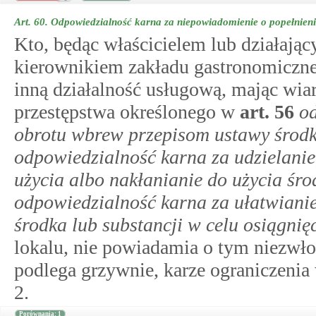
Art. 60.
Odpowiedzialność karna za niepowiadomienie o popełnieni
Kto, będąc właścicielem lub działają
kierownikiem zakładu gastronomiczn
inną działalność usługową, mając wi
przestępstwa określonego w
art.
56
o
obrotu wbrew przepisom ustawy środk
odpowiedzialność karna za udzielanie
użycia albo nakłanianie do użycia śro
odpowiedzialność karna za ułatwianie
środka lub substancji w celu osiągnię
lokalu, nie powiadamia o tym niezwło
podlega grzywnie, karze ograniczenia
2.
Porównania: 1