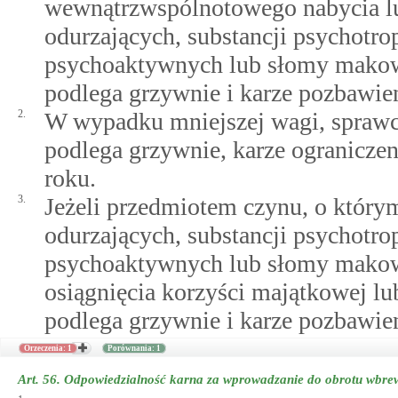
wewnątrzwspólnotowego nabycia l
odurzających, substancji psychotr
psychoaktywnych lub słomy makow
podlega grzywnie i karze pozbawien
2.
W wypadku mniejszej wagi, spraw
podlega grzywnie, karze ogranicze
roku.
3.
Jeżeli przedmiotem czynu, o którym
odurzających, substancji psychotr
psychoaktywnych lub słomy makowe
osiągnięcia korzyści majątkowej lu
podlega grzywnie i karze pozbawien
Orzeczenia: 1
Porównania: 1
Art. 56.
Odpowiedzialność karna za wprowadzanie do obrotu wbrew