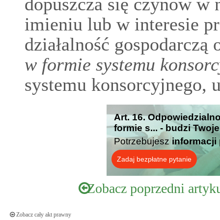
dopuszcza się czynów w n
imieniu lub w interesie 
działalność gospodarczą 
w formie systemu konsor
systemu konsorcyjnego, us
Art. 16. Odpowiedzialn
formie s... - budzi Twoj
Potrzebujesz
informacji
Zadaj bezpłatne pytanie
Zobacz poprzedni artyk
Zobacz cały akt prawny