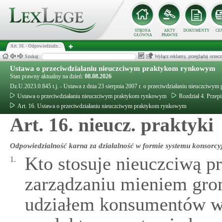
STRONA
AKTY
DOKUMENTY
CE
GŁÓWNA
PRAWNE
Art. 16. - Odpowiedzialn...
Szukaj:
Wyłącz reklamy, przeglądaj orz
Ustawa o przeciwdziałaniu nieuczciwym praktykom rynkowym
Stan prawny aktualny na dzień:
08.08.2026
Dz.U.2023.0.845 t.j. - Ustawa z dnia 23 sierpnia 2007 r. o przeciwdziałaniu nieuczciw
Ustawa o przeciwdziałaniu nieuczciwym praktykom rynkowym
Rozdział 4. Przep
Art. 16. Ustawa o przeciwdziałaniu nieuczciwym praktykom rynkowym
Art. 16. nieucz. praktyki
Odpowiedzialność karna za działalność w formie systemu konsorcy
Kto stosuje nieuczciwą p
1.
zarządzaniu mieniem gr
udziałem konsumentów w 