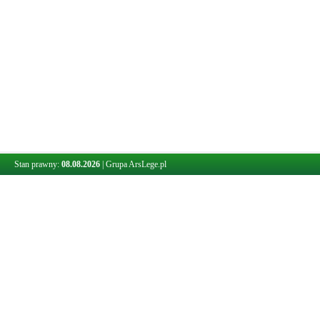
Stan prawny:
08.08.2026
|
Grupa ArsLege.pl