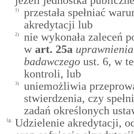
jeżeli jednostka publiczne
przestała spełniać war
1)
akredytacji lub
nie wykonała zaleceń p
2)
w
art.
25a
uprawnienia
badawczego
ust. 6, w t
kontroli, lub
uniemożliwia przeprowa
3)
stwierdzenia, czy spełn
zadań określonych usta
Udzielenie akredytacji, 
1g.