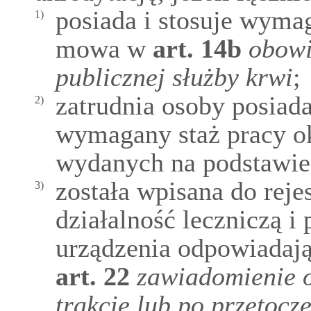
posiada i stosuje wyma
1)
mowa w
art.
14b
obowi
publicznej służby krwi
;
zatrudnia osoby posiada
2)
wymagany staż pracy ok
wydanych na podstawie 
została wpisana do rej
3)
działalność leczniczą i
urządzenia odpowiada
art.
22
zawiadomienie o
trakcie lub po przetocze