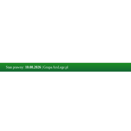
Stan prawny:
10.08.2026
|
Grupa ArsLege.pl