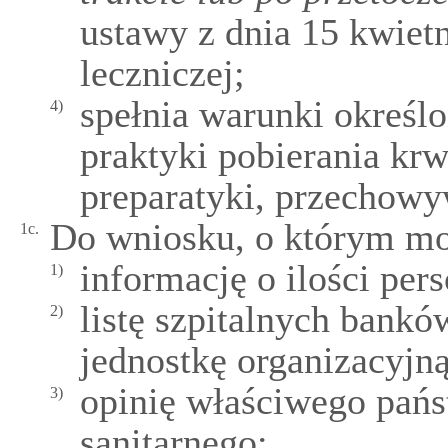
ustawy z dnia 15 kwietn
leczniczej;
spełnia warunki okreś
4)
praktyki pobierania krw
preparatyki, przechowy
Do wniosku, o którym mow
1c.
informację o ilości pers
1)
listę szpitalnych bank
2)
jednostkę organizacyjną
opinię właściwego pań
3)
sanitarnego;