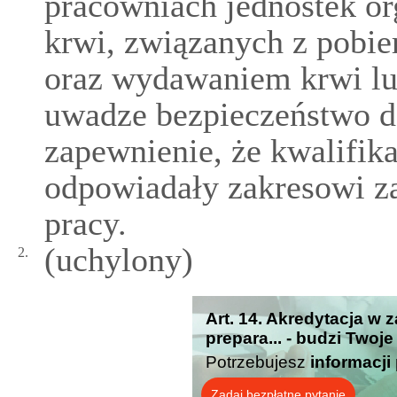
pracowniach jednostek or
krwi, związanych z pobie
oraz wydawaniem krwi lub
uwadze bezpieczeństwo d
zapewnienie, że kwalifik
odpowiadały zakresowi z
pracy.
(uchylony)
2.
Art. 14. Akredytacja w z
prepara... - budzi Twoj
Potrzebujesz
informacji
Zadaj bezpłatne pytanie