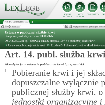
STRONA
AKTY
DOKUMENTY
CE
GŁÓWNA
PRAWNE
Art. 14. - Akredytacja w...
Szukaj:
Wyłącz reklamy, przeglądaj orz
Ustawa o publicznej służbie krwi
Stan prawny aktualny na dzień:
10.08.2026
Dz.U.2024.0.281 t.j. - Ustawa z dnia 22 sierpnia 1997 r. o publicznej służbie krwi
Ustawa o publicznej służbie krwi
Rozdział 3. Pobieranie krwi i jej składników ora
Art. 14. publ. służba krw
Akredytacja w zakresie pobierania krwi i preparatyki
Pobieranie krwi i jej skł
1.
dopuszczalne wyłącznie p
publicznej służby krwi, 
jednostki organizacyjne i