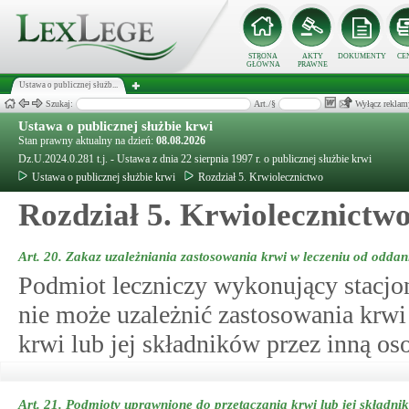
STRONA
AKTY
DOKUMENTY
CE
GŁÓWNA
PRAWNE
Ustawa o publicznej służb...
Szukaj:
Art./§
Wyłącz reklam
Ustawa o publicznej służbie krwi
Stan prawny aktualny na dzień:
08.08.2026
Dz.U.2024.0.281 t.j. - Ustawa z dnia 22 sierpnia 1997 r. o publicznej służbie krwi
Ustawa o publicznej służbie krwi
Rozdział 5. Krwiolecznictwo
Rozdział 5. Krwiolecznictw
Art. 20.
Zakaz uzależniania zastosowania krwi w leczeniu od oddan
Podmiot leczniczy wykonujący stacjo
nie może uzależnić zastosowania krwi
krwi lub jej składników przez inną os
Art. 21.
Podmioty uprawnione do przetaczania krwi lub jej składni