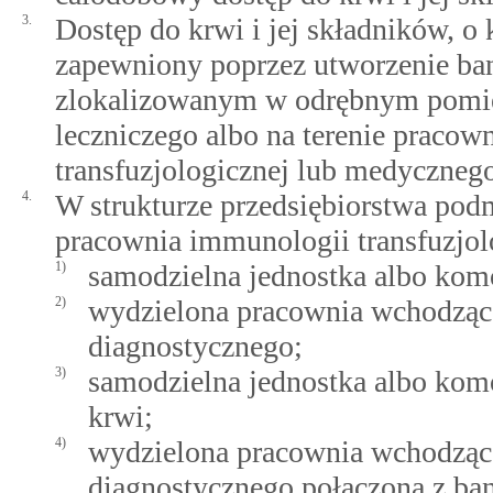
3.
Dostęp do krwi i jej składników, 
zapewniony poprzez utworzenie ba
zlokalizowanym w odrębnym pomie
leczniczego albo na terenie pracow
transfuzjologicznej lub medyczneg
4.
W strukturze przedsiębiorstwa podm
pracownia immunologii transfuzjolo
1)
samodzielna jednostka albo kom
2)
wydzielona pracownia wchodząc
diagnostycznego;
3)
samodzielna jednostka albo kom
krwi;
4)
wydzielona pracownia wchodząc
diagnostycznego połączona z ba