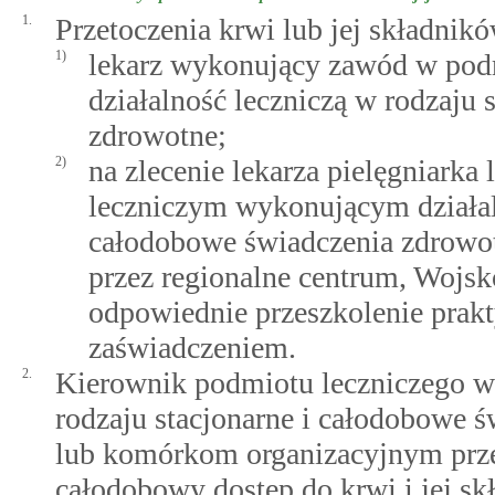
1.
Przetoczenia krwi lub jej składni
1)
lekarz wykonujący zawód w po
działalność leczniczą w rodzaju 
zdrowotne;
2)
na zlecenie lekarza pielęgniark
leczniczym wykonującym działaln
całodobowe świadczenia zdrowo
przez regionalne centrum, Wo
odpowiednie przeszkolenie prakt
zaświadczeniem.
2.
Kierownik podmiotu leczniczego wy
rodzaju stacjonarne i całodobowe 
lub komórkom organizacyjnym przed
całodobowy dostęp do krwi i jej sk