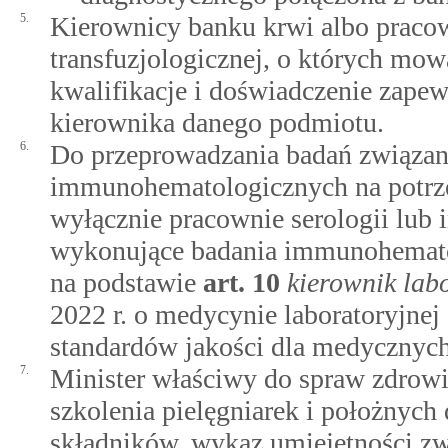
5.
Kierownicy banku krwi albo pracow
transfuzjologicznej, o których mow
kwalifikacje i doświadczenie zape
kierownika danego podmiotu.
6.
Do przeprowadzania badań związany
immunohematologicznych na potrze
wyłącznie pracownie serologii lub 
wykonujące badania immunohemato
na podstawie
art.
10
kierownik lab
2022 r. o medycynie laboratoryjnej
standardów jakości dla medycznych
7.
Minister właściwy do spraw zdrowia
szkolenia pielęgniarek i położnych 
składników, wykaz umiejętności zwi