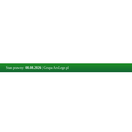
Stan prawny:
08.08.2026
|
Grupa ArsLege.pl