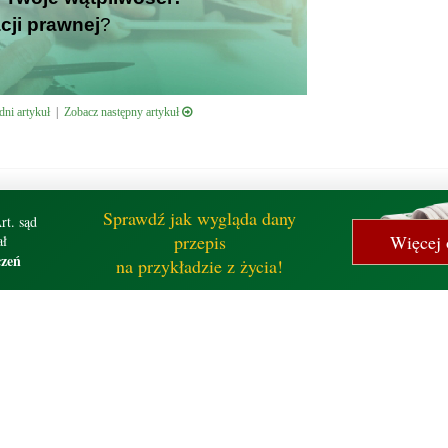
cji prawnej
?
ni artykuł
|
Zobacz następny artykuł
Sprawdź jak wygląda dany
rt. sąd
przepis
Więcej 
ł
czeń
na przykładzie z życia!