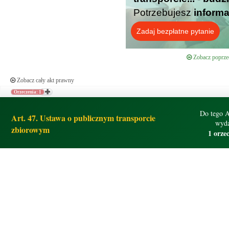
Potrzebujesz
informa
Zadaj bezpłatne pytanie
Zobacz poprzed
Zobacz cały akt prawny
Orzeczenia: 1
Do tego A
Art. 47. Ustawa o publicznym transporcie
wyda
zbiorowym
1 orze