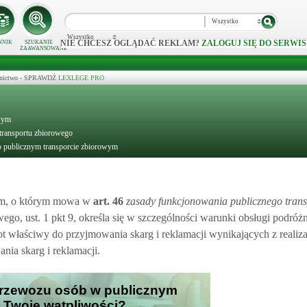
Wszystko
Wszystko
NIE CHCESZ OGLĄDAĆ REKLAM?
ZALOGUJ SIĘ DO SERWIS
NNIK
SZUKANIE
ZAAWANSOWANE
ecznictwo - SPRAWDŹ
LEXLEGE PRO
owym
transportu zbiorowego
o publicznym transporcie zbiorowym
ym, o którym mowa w
art.
46
zasady funkcjonowania publicznego tran
ego, ust. 1 pkt 9, określa się w szczególności warunki obsługi podró
t właściwy do przyjmowania skarg i reklamacji wynikających z realiza
nia skarg i reklamacji.
 przewozu osób w publicznym
zi Twoje wątpliwości?