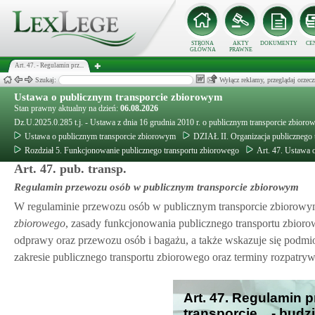
STRONA
AKTY
DOKUMENTY
CE
GŁÓWNA
PRAWNE
Art. 47. - Regulamin prz...
Szukaj:
Wyłącz reklamy, przeglądaj orz
Ustawa o publicznym transporcie zbiorowym
Stan prawny aktualny na dzień:
06.08.2026
Dz.U.2025.0.285 t.j. - Ustawa z dnia 16 grudnia 2010 r. o publicznym transporcie zbior
Ustawa o publicznym transporcie zbiorowym
DZIAŁ II. Organizacja publicznego 
Rozdział 5. Funkcjonowanie publicznego transportu zbiorowego
Art. 47. Ustawa 
Art. 47. pub. transp.
Regulamin przewozu osób w publicznym transporcie zbiorowym
W regulaminie przewozu osób w publicznym transporcie zbiorow
zbiorowego
, zasady funkcjonowania publicznego transportu zbiorow
odprawy oraz przewozu osób i bagażu, a także wskazuje się podmio
zakresie publicznego transportu zbiorowego oraz terminy rozpatrywa
Art. 47. Regulamin
transporcie... - bud