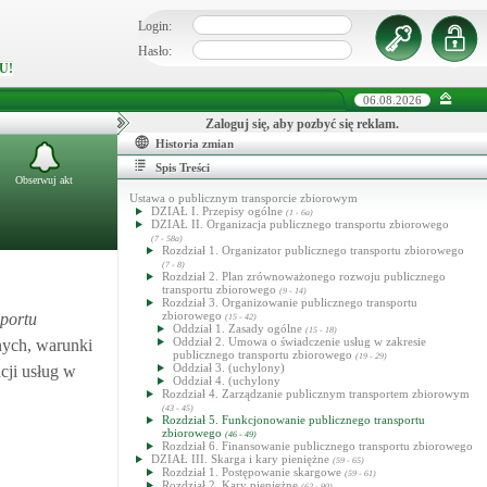
Login:
Hasło:
U!
06.08.2026
Zaloguj się, aby pozbyć się reklam.
Historia zmian
Spis Treści
Obserwuj akt
Ustawa o publicznym transporcie zbiorowym
DZIAŁ I. Przepisy ogólne
(1 - 6a)
DZIAŁ II. Organizacja publicznego transportu zbiorowego
(7 - 58a)
Rozdział 1. Organizator publicznego transportu zbiorowego
(7 - 8)
Rozdział 2. Plan zrównoważonego rozwoju publicznego
transportu zbiorowego
(9 - 14)
Rozdział 3. Organizowanie publicznego transportu
zbiorowego
sportu
(15 - 42)
Oddział 1. Zasady ogólne
(15 - 18)
Oddział 2. Umowa o świadczenie usług w zakresie
żnych, warunki
publicznego transportu zbiorowego
(19 - 29)
Oddział 3. (uchylony)
cji usług w
Oddział 4. (uchylony
Rozdział 4. Zarządzanie publicznym transportem zbiorowym
(43 - 45)
Rozdział 5. Funkcjonowanie publicznego transportu
zbiorowego
(46 - 49)
Rozdział 6. Finansowanie publicznego transportu zbiorowego
DZIAŁ III. Skarga i kary pieniężne
(59 - 65)
Rozdział 1. Postępowanie skargowe
(59 - 61)
Rozdział 2. Kary pieniężne
(62 - 90)