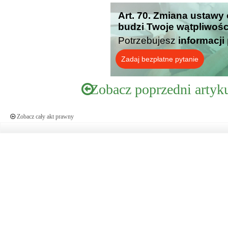
Art. 70. Zmiana ustawy
budzi Twoje wątpliwośc
Potrzebujesz
informacji
Zadaj bezpłatne pytanie
Zobacz poprzedni artyk
Zobacz cały akt prawny