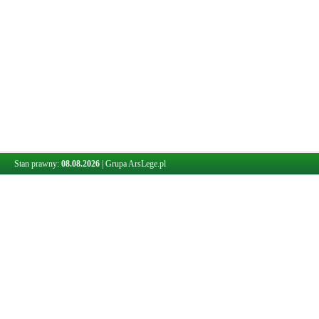
Stan prawny:
08.08.2026
|
Grupa ArsLege.pl