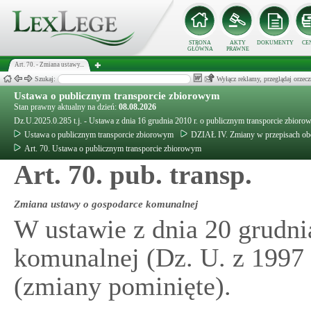
STRONA
AKTY
DOKUMENTY
CE
GŁÓWNA
PRAWNE
Art. 70. - Zmiana ustawy...
Szukaj:
Wyłącz reklamy, przeglądaj orz
Ustawa o publicznym transporcie zbiorowym
Stan prawny aktualny na dzień:
08.08.2026
Dz.U.2025.0.285 t.j. - Ustawa z dnia 16 grudnia 2010 r. o publicznym transporcie zbior
Ustawa o publicznym transporcie zbiorowym
DZIAŁ IV. Zmiany w przepisach ob
Art. 70. Ustawa o publicznym transporcie zbiorowym
Art. 70. pub. transp.
Zmiana ustawy o gospodarce komunalnej
W ustawie z dnia 20 grudni
komunalnej (Dz. U. z 1997 r
(zmiany pominięte).