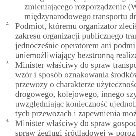
zmieniającego rozporządzenie (
międzynarodowego transportu d
2.
Podmiot, któremu organizator zlecił 
zakresu organizacji publicznego tr
jednocześnie operatorem ani podm
uniemożliwiający bezstronną realiz
3.
Minister właściwy do spraw transpo
wzór i sposób oznakowania środkó
przewozy o charakterze użytecznośc
drogowego, kolejowego, innego sz
uwzględniając konieczność ujednol
tych przewozach i zapewnienia moż
4.
Minister właściwy do spraw gospod
spraw żeglugi śródlądowej w poro