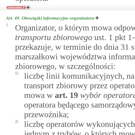
Orzeczenia: 1
Art. 49.
Obowiązki informacyjne organizatora
1.
Organizator, o którym mowa odpo
transportu zbiorowego
ust. 1 pkt 1
przekazuje, w terminie do dnia 31
marszałkowi województwa informac
zbiorowego, w szczególności:
1)
liczbę linii komunikacyjnych, n
transport zbiorowy przez operat
mowa w
art.
19
wybór operatora
operatora będącego samorządo
przewoźnika;
2)
liczbę operatorów wykonujących
jednym z trybów, o których mo