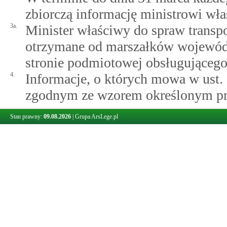
zbiorczą informację ministrowi wł
3a.
Minister właściwy do spraw transpo
otrzymane od marszałków wojewódz
stronie podmiotowej obsługującego
4.
Informacje, o których mowa w ust. 
zgodnym ze wzorem określonym prz
transportu.
Stan prawny:
09.08.2026
|
Grupa ArsLege.pl
5.
Minister właściwy do spraw transp
właściwym do spraw gospodarki mo
żeglugi śródlądowej określi, w dro
informacji dotyczących publiczneg
ust. 1 i 2, oraz wzory formularzy d
uwzględniając konieczność zapewn
funkcjonowania jakości i finansow