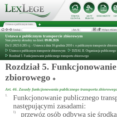
STRONA
AKTY
DOKUMENTY
CE
GŁÓWNA
PRAWNE
Ustawa o publicznym trans...
Szukaj:
Art./§
Wyłącz reklam
Ustawa o publicznym transporcie zbiorowym
Stan prawny aktualny na dzień:
09.08.2026
Dz.U.2025.0.285 t.j. - Ustawa z dnia 16 grudnia 2010 r. o publicznym transporcie zbior
Ustawa o publicznym transporcie zbiorowym
DZIAŁ II. Organizacja publicznego 
Rozdział 5. Funkcjonowanie publicznego transportu zbiorowego
Rozdział 5. Funkcjonowanie
zbiorowego
Art. 46.
Zasady funkcjonowania publicznego transportu zbioroweg
1.
Funkcjonowanie publicznego trans
następującymi zasadami:
1)
przewóz osób odbywa się środka