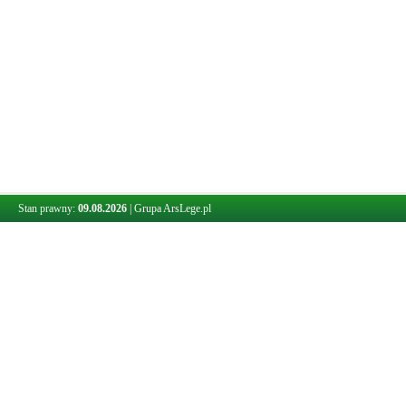
Stan prawny:
09.08.2026
|
Grupa ArsLege.pl