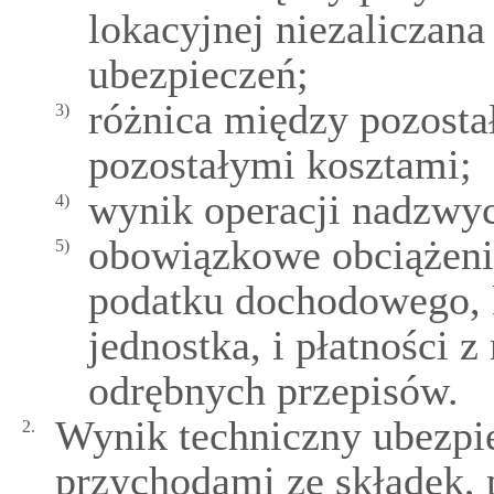
lokacyjnej niezaliczan
ubezpieczeń;
różnica między pozost
3)
pozostałymi kosztami;
wynik operacji nadzwy
4)
obowiązkowe obciążeni
5)
podatku dochodowego, k
jednostka, i płatności 
odrębnych przepisów.
Wynik techniczny ubezpi
2.
przychodami ze składek,