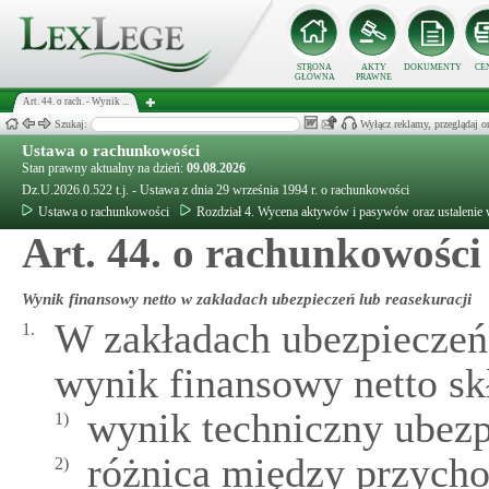
STRONA
AKTY
DOKUMENTY
CE
GŁÓWNA
PRAWNE
Art. 44. o rach. - Wynik ...
Szukaj:
Wyłącz reklamy, przeglądaj
Ustawa o rachunkowości
Stan prawny aktualny na dzień:
09.08.2026
Dz.U.2026.0.522 t.j. - Ustawa z dnia 29 września 1994 r. o rachunkowości
Ustawa o rachunkowości
Rozdział 4. Wycena aktywów i pasywów oraz ustalenie
Art. 44. o rachunkowości
Wynik finansowy netto w zakładach ubezpieczeń lub reasekuracji
W zakładach ubezpieczeń 
1.
wynik finansowy netto skł
wynik techniczny ubezp
1)
różnica między przycho
2)