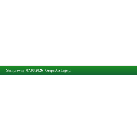
Stan prawny:
07.08.2026
|
Grupa ArsLege.pl