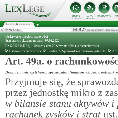
STRONA
AKTY
DOKUMENTY
CE
GŁÓWNA
PRAWNE
Art. 49a. - Domniemanie ...
Szukaj:
Wyłącz reklamy, przeglądaj
Ustawa o rachunkowości
Stan prawny aktualny na dzień:
07.08.2026
Dz.U.2026.0.522 t.j. - Ustawa z dnia 29 września 1994 r. o rachunkowości
Ustawa o rachunkowości
Rozdział 5. Sprawozdania finansowe jednostki
Art.
Art. 49a. o rachunkowośc
Domniemanie rzetelności sprawozdań finansowych jednostek mikr
Przyjmuje się, że sprawozd
przez jednostkę mikro z z
w bilansie stanu aktywów 
rachunek zysków i strat
ust.