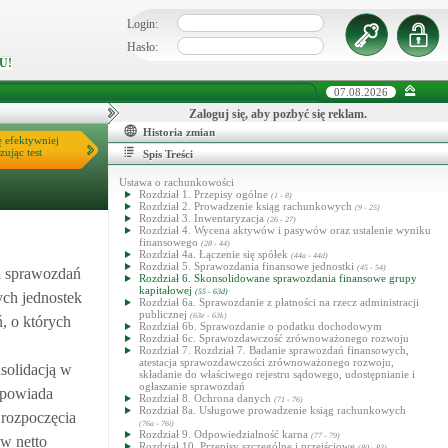
Login:
Hasło:
U!
07.08.2026
Zaloguj się, aby pozbyć się reklam.
Historia zmian
ę efektywniej
zując test
Spis Treści
Ustawa o rachunkowości
Rozdział 1. Przepisy ogólne
(1 - 8)
Rozdział 2. Prowadzenie ksiąg rachunkowych
(9 - 25)
Rozdział 3. Inwentaryzacja
(26 - 27)
Rozdział 4. Wycena aktywów i pasywów oraz ustalenie wyniku
finansowego
(28 - 44)
Rozdział 4a. Łączenie się spółek
(44a - 44d)
Rozdział 5. Sprawozdania finansowe jednostki
(45 - 54)
i sprawozdań
Rozdział 6. Skonsolidowane sprawozdania finansowe grupy
kapitałowej
(55 - 63d)
ych jednostek
Rozdział 6a. Sprawozdanie z płatności na rzecz administracji
publicznej
(63e - 63k)
, o których
Rozdział 6b. Sprawozdanie o podatku dochodowym
Rozdział 6c. Sprawozdawczość zrównoważonego rozwoju
Rozdział 7. Rozdział 7. Badanie sprawozdań finansowych,
atestacja sprawozdawczości zrównoważonego rozwoju,
solidacją w
składanie do właściwego rejestru sądowego, udostępnianie i
ogłaszanie sprawozdań
dpowiada
Rozdział 8. Ochrona danych
(71 - 76)
Rozdział 8a. Usługowe prowadzenie ksiąg rachunkowych
 rozpoczęcia
(76a - 76i)
Rozdział 9. Odpowiedzialność karna
(77 - 79)
w netto
Rozdział 10. Przepisy szczególne i przejściowe
(80 - 83)