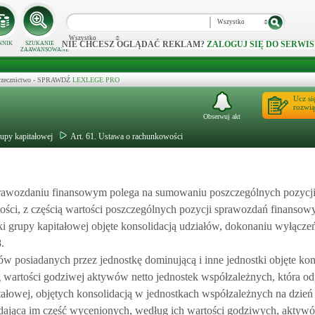
Wszystko
Wszystko
NIE CHCESZ OGLĄDAĆ REKLAM?
ZALOGUJ SIĘ DO SERWIS
NNIK
SZUKANIE
ZAAWANSOWANE
 orzecznictwo - SPRAWDŹ
LEXLEGE PRO
Ucz si
rozwią
Obserwuj akt
upy kapitałowej
Art. 61. Ustawa o rachunkowości
rawozdaniu finansowym polega na sumowaniu poszczególnych pozycj
ości, z częścią wartości poszczególnych pozycji sprawozdań finansow
i grupy kapitałowej objęte konsolidacją udziałów, dokonaniu wyłączeń
.
w posiadanych przez jednostkę dominującą i inne jednostki objęte kon
g wartości godziwej aktywów netto jednostek współzależnych, która o
itałowej, objętych konsolidacją w jednostkach współzależnych na dzień
adająca im część wycenionych, według ich wartości godziwych, aktywó