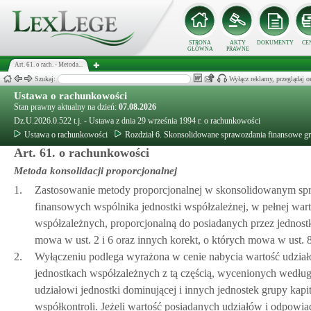
STRONA
AKTY
DOKUMENTY
CE
GŁÓWNA
PRAWNE
Art. 61. o rach. - Metoda...
Szukaj:
Wyłącz reklamy, przeglądaj
Ustawa o rachunkowości
Stan prawny aktualny na dzień:
07.08.2026
Dz.U.2026.0.522 t.j. - Ustawa z dnia 29 września 1994 r. o rachunkowości
Ustawa o rachunkowości
Rozdział 6. Skonsolidowane sprawozdania finansowe gr
Art. 61. o rachunkowości
Metoda konsolidacji proporcjonalnej
1.
Zastosowanie metody proporcjonalnej w skonsolidowanym sp
finansowych wspólnika jednostki współzależnej, w pełnej wart
współzależnych, proporcjonalną do posiadanych przez jednostk
mowa w ust. 2 i 6 oraz innych korekt, o których mowa w ust. 8
2.
Wyłączeniu podlega wyrażona w cenie nabycia wartość udziałó
jednostkach współzależnych z tą częścią, wycenionych wedłu
udziałowi jednostki dominującej i innych jednostek grupy kap
współkontroli. Jeżeli wartość posiadanych udziałów i odpowi