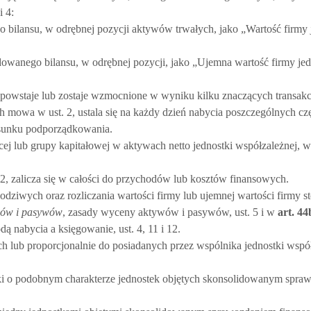
i 4:
 bilansu, w odrębnej pozycji aktywów trwałych, jako „Wartość firmy 
owanego bilansu, w odrębnej pozycji, jako „Ujemna wartość firmy je
powstaje lub zostaje wzmocnione w wyniku kilku znaczących transakcj
ch mowa w ust. 2, ustala się na każdy dzień nabycia poszczególnych cz
tosunku podporządkowania.
ej lub grupy kapitałowej w aktywach netto jednostki współzależnej, 
. 2, zalicza się w całości do przychodów lub kosztów finansowych.
ziwych oraz rozliczania wartości firmy lub ujemnej wartości firmy st
wów i pasywów
, zasady wyceny aktywów i pasywów, ust. 5 i w
art.
44
dą nabycia a księgowanie, ust. 4, 11 i 12.
 lub proporcjonalnie do posiadanych przez wspólnika jednostki współ
nki o podobnym charakterze jednostek objętych skonsolidowanym spr