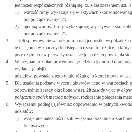
jednostek współzależnych różnią się, to, z zastrzeżeniem ust. 3 
1)
wartość firmy wykazuje się w aktywach skonsolidowanego
podporządkowanych”;
2)
ujemną wartość firmy wykazuje się w pasywach skonsolid
podporządkowanych”.
3.
Jeżeli sprawowanie współkontroli nad jednostką współzależną 
te następują w znacznych odstępach czasu, to różnice, o który
przy czym po raz pierwszy ustala się je na dzień powstania s
4.
W przypadku zmian procentowego udziału jednostki dominując
wydania (emisji)
udziałów, powstałą z tego tytułu różnicę, o której mowa w ust
5.
Dla ustalania podstaw wyceny aktywów netto w wartościach god
odpowiednio zasady określone w
art.
28
zasady wyceny akty
połączenia spółek metodą nabycia
, rozliczanie połączenia meto
6.
Wyłączeniu podlegają również odpowiednio w pełnych kwotach
udziałów:
1)
wzajemne należności i zobowiązania oraz inne rozrachu
finansowym;