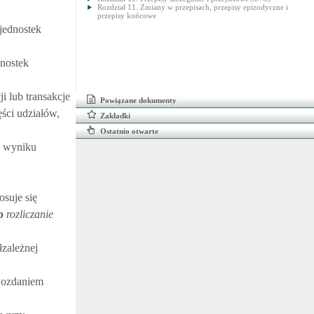
Rozdział 11. Zmiany w przepisach, przepisy epizodyczne i
przepisy końcowe
jednostek
dnostek
i lub transakcje
Powiązane dokumenty
ęści udziałów,
Zakładki
Ostatnio otwarte
w wyniku
osuje się
b
rozliczanie
zależnej
awozdaniem