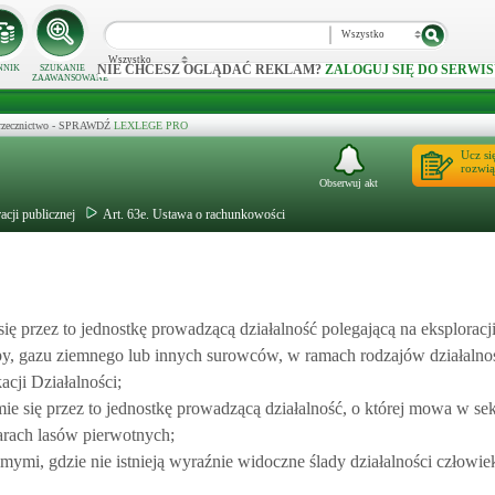
Wszystko
Wszystko
NIE CHCESZ OGLĄDAĆ REKLAM?
ZALOGUJ SIĘ DO SERWIS
NNIK
SZUKANIE
ZAAWANSOWANE
 orzecznictwo - SPRAWDŹ
LEXLEGE PRO
Ucz si
rozwią
Obserwuj akt
acji publicznej
Art. 63e. Ustawa o rachunkowości
ę przez to jednostkę prowadzącą działalność polegającą na eksploracj
py, gazu ziemnego lub innych surowców, w ramach rodzajów działalno
cji Działalności;
e się przez to jednostkę prowadzącą działalność, o której mowa w sek
zarach lasów pierwotnych;
imymi, gdzie nie istnieją wyraźnie widoczne ślady działalności człowie