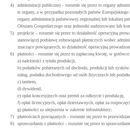
4)
administracji publicznej – rozumie się przez to organy admi
te organy, a w przypadku pozostałych państw Europejskieg
organy administracji państwowej, regionalnej lub lokalnej
Obszaru Gospodarczego oraz jednostki nadzorowane lub kont
5)
projekcie – rozumie się przez to działalność operacyjną pro
stanowiącej podstawę zobowiązań płatniczych wobec administr
znacząco powiązanych, to działalność operacyjną prowadzoną 
6)
płatności – rozumie się przez to zapłaconą kwotę, w gotówce l
a) należności z tytułu produkcji,
b) podatków pobieranych od dochodu, produkcji lub zysków 
usług, podatku dochodowego od osób fizycznych lub podatku
c) tantiem,
d) dywidend,
e) opłat koncesyjnych oraz premii za odkrycie i produkcję,
f) opłat licencyjnych, opłat dzierżawnych, opłat za rozpoczęci
g) płatności za ulepszenia w zakresie infrastruktury;
7)
płatnościach powiązanych – rozumie się przez to przewidzia
8)
sprawozdaniu z płatności – rozumie się przez to sprawozdanie 