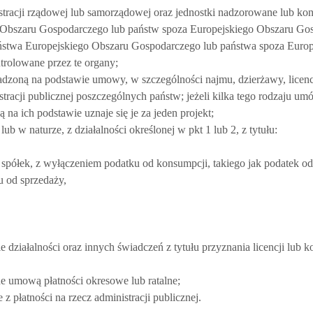
nistracji rządowej lub samorządowej oraz jednostki nadzorowane lub ko
o Obszaru Gospodarczego lub państw spoza Europejskiego Obszaru Go
 państwa Europejskiego Obszaru Gospodarczego lub państwa spoza Euro
rolowane przez te organy;
wadzoną na podstawie umowy, w szczególności najmu, dzierżawy, licencj
acji publicznej poszczególnych państw; jeżeli kilka tego rodzaju umó
na ich podstawie uznaje się je za jeden projekt;
ub w naturze, z działalności określonej w pkt 1 lub 2, z tytułu:
spółek, z wyłączeniem podatku od konsumpcji, takiego jak podatek o
 od sprzedaży,
e działalności oraz innych świadczeń z tytułu przyznania licencji lub ko
ne umową płatności okresowe lub ratalne;
z płatności na rzecz administracji publicznej.