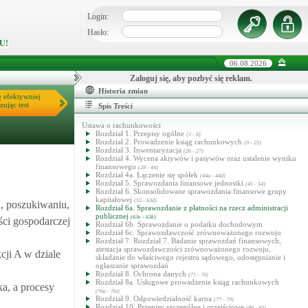
Login:
Hasło:
U!
06.08.2026
Zaloguj się, aby pozbyć się reklam.
Historia zmian
ę efektywniej
zując test
Spis Treści
Ustawa o rachunkowości
Rozdział 1. Przepisy ogólne
(1 - 8)
Rozdział 2. Prowadzenie ksiąg rachunkowych
(9 - 25)
Rozdział 3. Inwentaryzacja
(26 - 27)
Rozdział 4. Wycena aktywów i pasywów oraz ustalenie wyniku
finansowego
(28 - 44)
Rozdział 4a. Łączenie się spółek
(44a - 44d)
Rozdział 5. Sprawozdania finansowe jednostki
(45 - 54)
Rozdział 6. Skonsolidowane sprawozdania finansowe grupy
kapitałowej
(55 - 63d)
i, poszukiwaniu,
Rozdział 6a. Sprawozdanie z płatności na rzecz administracji
publicznej
(63e - 63k)
ści gospodarczej
Rozdział 6b. Sprawozdanie o podatku dochodowym
Rozdział 6c. Sprawozdawczość zrównoważonego rozwoju
Rozdział 7. Rozdział 7. Badanie sprawozdań finansowych,
atestacja sprawozdawczości zrównoważonego rozwoju,
cji A w dziale
składanie do właściwego rejestru sądowego, udostępnianie i
ogłaszanie sprawozdań
Rozdział 8. Ochrona danych
(71 - 76)
Rozdział 8a. Usługowe prowadzenie ksiąg rachunkowych
ka, a procesy
(76a - 76i)
Rozdział 9. Odpowiedzialność karna
(77 - 79)
Rozdział 10. Przepisy szczególne i przejściowe
(80 - 83)