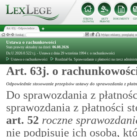
STRONA
AKTY
DOKUMENTY
CE
GŁÓWNA
PRAWNE
Art. 63j. - Odpowiednie ...
Szukaj:
Wyłącz reklamy, przeglądaj
Ustawa o rachunkowości
Stan prawny aktualny na dzień:
06.08.2026
Dz.U.2026.0.522 t.j. - Ustawa z dnia 29 września 1994 r. o rachunkowości
Ustawa o rachunkowości
Rozdział 6a. Sprawozdanie z płatności na rzecz administr
Art. 63j. o rachunkowośc
Odpowiednie stosowanie przepisów ustawy do sprawozdania z płatn
Do sprawozdania z płatnośc
sprawozdania z płatności s
art.
52
roczne sprawozdani
nie podpisuje ich osoba, k