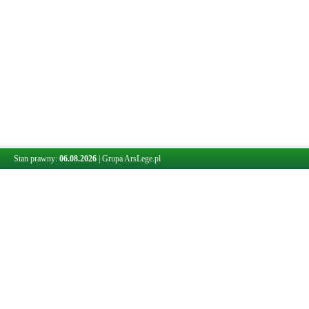
Stan prawny:
06.08.2026
|
Grupa ArsLege.pl