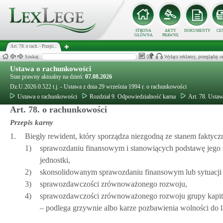
STRONA
AKTY
DOKUMENTY
CE
GŁÓWNA
PRAWNE
Art. 78. o rach. - Przepi...
Szukaj:
Wyłącz reklamy, przeglądaj
Ustawa o rachunkowości
Stan prawny aktualny na dzień:
07.08.2026
Dz.U.2026.0.522 t.j. - Ustawa z dnia 29 września 1994 r. o rachunkowości
Ustawa o rachunkowości
Rozdział 9. Odpowiedzialność karna
Art. 78. Usta
Art. 78. o rachunkowości
Przepis karny
1.
Biegły rewident, który sporządza niezgodną ze stanem faktycz
1)
sprawozdaniu finansowym i stanowiących podstawę jego s
jednostki,
2)
skonsolidowanym sprawozdaniu finansowym lub sytuacji 
3)
sprawozdawczości zrównoważonego rozwoju,
4)
sprawozdawczości zrównoważonego rozwoju grupy kapit
– podlega grzywnie albo karze pozbawienia wolności do la