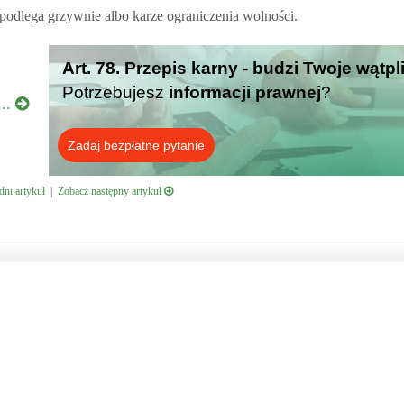
 podlega grzywnie albo karze ograniczenia wolności.
Art. 78. Przepis karny - budzi Twoje wątp
Potrzebujesz
informacji prawnej
?
...
Zadaj bezpłatne pytanie
ni artykuł
|
Zobacz następny artykuł