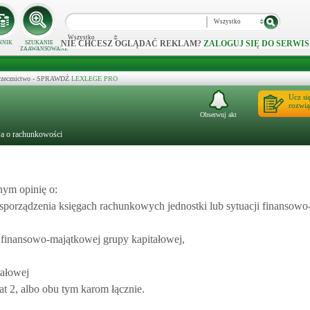
Wszystko
Wszystko
NIE CHCESZ OGLĄDAĆ REKLAM?
ZALOGUJ SIĘ DO SERWIS
NNIK
SZUKANIE
ZAAWANSOWANE
 orzecznictwo - SPRAWDŹ
LEXLEGE PRO
Ucz si
rozwią
Obserwuj akt
wa o rachunkowości
nym opinię o:
porządzenia księgach rachunkowych jednostki lub sytuacji finansowo-
finansowo-majątkowej grupy kapitałowej,
ałowej
t 2, albo obu tym karom łącznie.