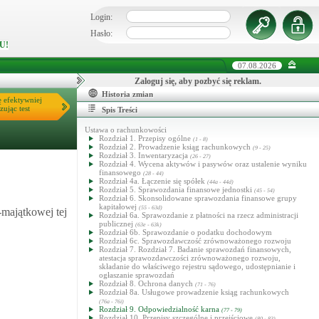
Login:
Hasło:
U!
07.08.2026
Zaloguj się, aby pozbyć się reklam.
Historia zmian
ę efektywniej
zując test
Spis Treści
Ustawa o rachunkowości
Rozdział 1. Przepisy ogólne
(1 - 8)
Rozdział 2. Prowadzenie ksiąg rachunkowych
(9 - 25)
Rozdział 3. Inwentaryzacja
(26 - 27)
Rozdział 4. Wycena aktywów i pasywów oraz ustalenie wyniku
finansowego
(28 - 44)
Rozdział 4a. Łączenie się spółek
(44a - 44d)
Rozdział 5. Sprawozdania finansowe jednostki
(45 - 54)
Rozdział 6. Skonsolidowane sprawozdania finansowe grupy
kapitałowej
(55 - 63d)
majątkowej tej
Rozdział 6a. Sprawozdanie z płatności na rzecz administracji
publicznej
(63e - 63k)
Rozdział 6b. Sprawozdanie o podatku dochodowym
Rozdział 6c. Sprawozdawczość zrównoważonego rozwoju
Rozdział 7. Rozdział 7. Badanie sprawozdań finansowych,
atestacja sprawozdawczości zrównoważonego rozwoju,
składanie do właściwego rejestru sądowego, udostępnianie i
ogłaszanie sprawozdań
Rozdział 8. Ochrona danych
(71 - 76)
Rozdział 8a. Usługowe prowadzenie ksiąg rachunkowych
(76a - 76i)
Rozdział 9. Odpowiedzialność karna
(77 - 79)
Rozdział 10. Przepisy szczególne i przejściowe
(80 - 83)