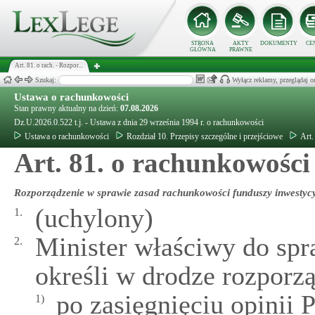
STRONA
AKTY
DOKUMENTY
CE
GŁÓWNA
PRAWNE
Art. 81. o rach. - Rozpor...
Szukaj:
Wyłącz reklamy, przeglądaj
Ustawa o rachunkowości
Stan prawny aktualny na dzień:
07.08.2026
Dz.U.2026.0.522 t.j. - Ustawa z dnia 29 września 1994 r. o rachunkowości
Ustawa o rachunkowości
Rozdział 10. Przepisy szczególne i przejściowe
Art.
Art. 81. o rachunkowości
Rozporządzenie w sprawie zasad rachunkowości funduszy inwestyc
(uchylony)
1.
Minister właściwy do sp
2.
określi w drodze rozporz
po zasięgnięciu opinii
1)