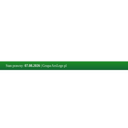
Stan prawny:
07.08.2026
|
Grupa ArsLege.pl