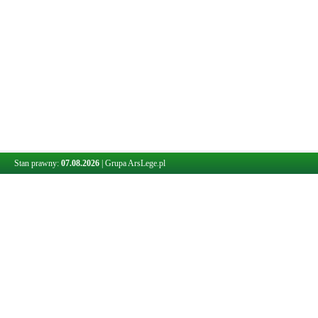
Stan prawny:
07.08.2026
|
Grupa ArsLege.pl