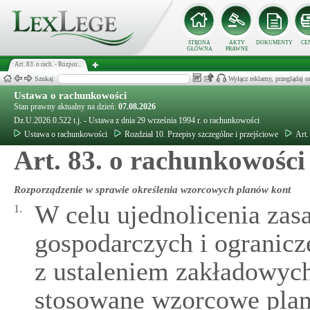
STRONA
AKTY
DOKUMENTY
CE
GŁÓWNA
PRAWNE
Art. 83. o rach. - Rozpor...
Szukaj:
Wyłącz reklamy, przeglądaj
Ustawa o rachunkowości
Stan prawny aktualny na dzień:
07.08.2026
Dz.U.2026.0.522 t.j. - Ustawa z dnia 29 września 1994 r. o rachunkowości
Ustawa o rachunkowości
Rozdział 10. Przepisy szczególne i przejściowe
Art.
Art. 83. o rachunkowości
Rozporządzenie w sprawie określenia wzorcowych planów kont
W celu ujednolicenia zas
1.
gospodarczych i ogranicz
z ustaleniem zakładowyc
stosowane wzorcowe plan