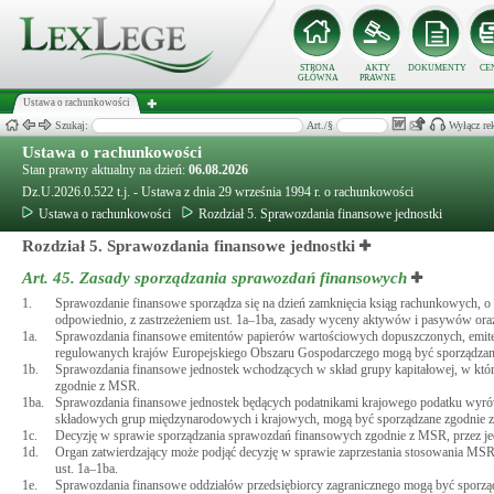
STRONA
AKTY
DOKUMENTY
CE
GŁÓWNA
PRAWNE
Ustawa o rachunkowości
Szukaj:
Art./§
Wyłącz re
Ustawa o rachunkowości
Stan prawny aktualny na dzień:
06.08.2026
Dz.U.2026.0.522 t.j. - Ustawa z dnia 29 września 1994 r. o rachunkowości
Ustawa o rachunkowości
Rozdział 5. Sprawozdania finansowe jednostki
Rozdział 5. Sprawozdania finansowe jednostki
Art. 45.
Zasady sporządzania sprawozdań finansowych
1.
Sprawozdanie finansowe sporządza się na dzień zamknięcia ksiąg rachunkowych,
odpowiednio, z zastrzeżeniem ust. 1a–1ba, zasady wyceny aktywów i pasywów oraz 
1a.
Sprawozdania finansowe emitentów papierów wartościowych dopuszczonych, emitent
regulowanych krajów Europejskiego Obszaru Gospodarczego mogą być sporządza
1b.
Sprawozdania finansowe jednostek wchodzących w skład grupy kapitałowej, w któ
zgodnie z MSR.
1ba.
Sprawozdania finansowe jednostek będących podatnikami krajowego podatku wyró
składowych grup międzynarodowych i krajowych, mogą być sporządzane zgodnie
1c.
Decyzję w sprawie sporządzania sprawozdań finansowych zgodnie z MSR, przez jedn
1d.
Organ zatwierdzający może podjąć decyzję w sprawie zaprzestania stosowania MSR
ust. 1a–1ba.
1e.
Sprawozdania finansowe oddziałów przedsiębiorcy zagranicznego mogą być sporząd