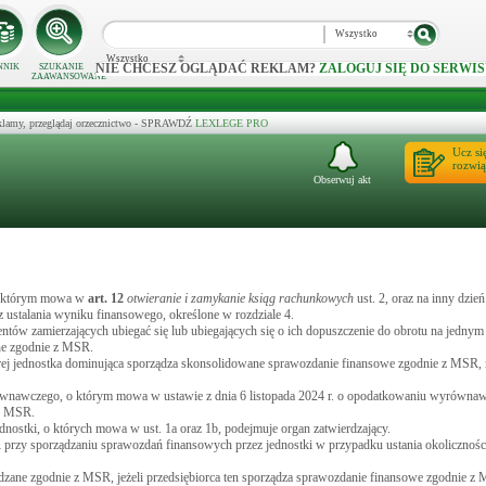
Wszystko
Wszystko
NIE CHCESZ OGLĄDAĆ REKLAM?
ZALOGUJ SIĘ DO SERWIS
NNIK
SZUKANIE
ZAAWANSOWANE
klamy, przeglądaj orzecznictwo - SPRAWDŹ
LEXLEGE PRO
Ucz si
rozwią
Obserwuj akt
 o którym mowa w
art.
12
otwieranie i zamykanie ksiąg rachunkowych
ust. 2, oraz na inny dzie
ustalania wyniku finansowego, określone w rozdziale 4.
ów zamierzających ubiegać się lub ubiegających się o ich dopuszczenie do obrotu na jedny
ne zgodnie z MSR.
rej jednostka dominująca sporządza skonsolidowane sprawozdanie finansowe zgodnie z MSR,
wnawczego, o którym mowa w ustawie z dnia 6 listopada 2024 r. o opodatkowaniu wyrówna
 z MSR.
ostki, o których mowa w ust. 1a oraz 1b, podejmuje organ zatwierdzający.
 przy sporządzaniu sprawozdań finansowych przez jednostki w przypadku ustania okolicznoś
zane zgodnie z MSR, jeżeli przedsiębiorca ten sporządza sprawozdanie finansowe zgodnie z