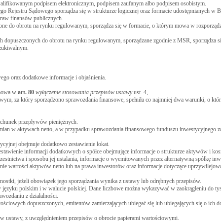
 kwalifikowanym podpisem elektronicznym, podpisem zaufanym albo podpisem osobistym.
o Rejestru Sądowego sporządza się w strukturze logicznej oraz formacie udostępnianych w Bi
praw finansów publicznych.
zone do obrotu na rynku regulowanym, sporządza się w formacie, o którym mowa w rozporząd
h dopuszczonych do obrotu na rynku regulowanym, sporządzane zgodnie z MSR, sporządza si
szukiwalnym.
go oraz dodatkowe informacje i objaśnienia.
j mowa w
art.
80
wyłączenie stosowania przepisów ustawy
ust. 4,
towym, za który sporządzono sprawozdania finansowe, spełniła co najmniej dwa warunki, o k
rachunek przepływów pieniężnych.
mian w aktywach netto, a w przypadku sprawozdania finansowego funduszu inwestycyjnego z
ycyjnej obejmuje dodatkowo zestawienie lokat.
tawienie informacji dodatkowych o spółce obejmujące informacje o strukturze aktywów i koszt
zestnictwa i sposobu jej ustalania, informacje o wyemitowanych przez alternatywną spółkę inw
nie wartości aktywów netto lub na prawa inwestorów oraz informacje dotyczące uprzywilejow
nostki, jeżeli obowiązek jego sporządzania wynika z ustawy lub odrębnych przepisów.
 języku polskim i w walucie polskiej. Dane liczbowe można wykazywać w zaokrągleniu do tysię
wozdaniu z działalności.
ościowych dopuszczonych, emitentów zamierzających ubiegać się lub ubiegających się o ich d
ów ustawy, z uwzględnieniem przepisów o obrocie papierami wartościowymi.