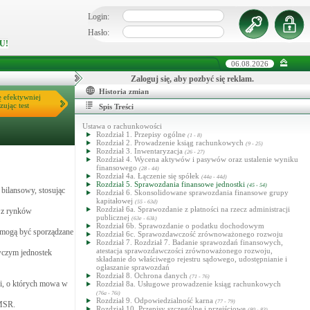
Login:
Hasło:
U!
06.08.2026
Zaloguj się, aby pozbyć się reklam.
Historia zmian
ę efektywniej
zując test
Spis Treści
Ustawa o rachunkowości
Rozdział 1. Przepisy ogólne
(1 - 8)
Rozdział 2. Prowadzenie ksiąg rachunkowych
(9 - 25)
Rozdział 3. Inwentaryzacja
(26 - 27)
Rozdział 4. Wycena aktywów i pasywów oraz ustalenie wyniku
finansowego
(28 - 44)
Rozdział 4a. Łączenie się spółek
(44a - 44d)
Rozdział 5. Sprawozdania finansowe jednostki
(45 - 54)
ń bilansowy, stosując
Rozdział 6. Skonsolidowane sprawozdania finansowe grupy
kapitałowej
(55 - 63d)
Rozdział 6a. Sprawozdanie z płatności na rzecz administracji
m z rynków
publicznej
(63e - 63k)
Rozdział 6b. Sprawozdanie o podatku dochodowym
 mogą być sporządzane
Rozdział 6c. Sprawozdawczość zrównoważonego rozwoju
Rozdział 7. Rozdział 7. Badanie sprawozdań finansowych,
atestacja sprawozdawczości zrównoważonego rozwoju,
wczym jednostek
składanie do właściwego rejestru sądowego, udostępnianie i
ogłaszanie sprawozdań
Rozdział 8. Ochrona danych
(71 - 76)
ci, o których mowa w
Rozdział 8a. Usługowe prowadzenie ksiąg rachunkowych
(76a - 76i)
Rozdział 9. Odpowiedzialność karna
(77 - 79)
 MSR.
Rozdział 10. Przepisy szczególne i przejściowe
(80 - 83)