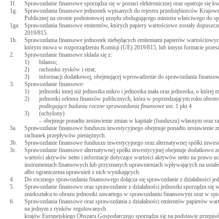
1f.
Sprawozdanie finansowe sporządza się w postaci elektronicznej oraz opatruje się
1g.
Sprawozdania finansowe jednostek wpisanych do rejestru przedsiębiorców Krajoweg
Publicznej na stronie podmiotowej urzędu obsługującego ministra właściwego do s
1ga.
Sprawozdania finansowe emitentów, których papiery wartościowe zostały dopuszc
2019/815.
1h.
Sprawozdania finansowe jednostek niebędących emitentami papierów wartościowyc
którym mowa w rozporządzeniu Komisji (UE) 2019/815, lub innym formacie prze
2.
Sprawozdanie finansowe składa się z:
1)
bilansu;
2)
rachunku zysków i strat;
3)
informacji dodatkowej, obejmującej wprowadzenie do sprawozdania finansowe
3.
Sprawozdanie finansowe:
1)
jednostki innej niż jednostka mikro i jednostka mała oraz jednostka, o które
2)
jednostki sektora finansów publicznych, która w poprzedzającym roku obro
podlegające badaniu roczne sprawozdania finansowe
ust. 1 pkt 4
3)
(uchylony)
– obejmuje ponadto zestawienie zmian w kapitale (funduszu) własnym oraz 
3a.
Sprawozdanie finansowe funduszu inwestycyjnego obejmuje ponadto zestawienie z
rachunek przepływów pieniężnych.
3b.
Sprawozdanie finansowe funduszu inwestycyjnego oraz alternatywnej spółki inwest
3c.
Sprawozdanie finansowe alternatywnej spółki inwestycyjnej obejmuje dodatkowo zes
wartości aktywów netto i informacje dotyczące wartości aktywów netto na prawo uc
instrumentach finansowych lub przyznanych uprawnieniach wpływających na ustale
albo ograniczenia uprawnień z nich wynikających.
4.
Do rocznego sprawozdania finansowego dołącza się sprawozdanie z działalności jed
5.
Sprawozdanie finansowe oraz sprawozdanie z działalności jednostki sporządza się w
zniekształca to obrazu jednostki zawartego w sprawozdaniu finansowym oraz w spra
6.
Sprawozdania finansowe oraz sprawozdania z działalności emitentów papierów wart
na jednym z rynków regulowanych
krajów Europejskiego Obszaru Gospodarczego sporządza się na podstawie przepis