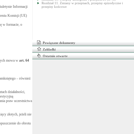
Rozdział 11. Zmiany w przepisach, przepisy epizodyczne i
uletynie Informacji
przepisy końcowe
zeniu Komisji (UE)
ę w formacie, o
Powiązane dokumenty
Zakładki
Ostatnio otwarte
tórych mowa w
art.
64
amkniętego – również
ach działalności,
estycyjną
ania praw uczestnictwa
cy złotych, jeżeli nie
opuszczenie do obrotu