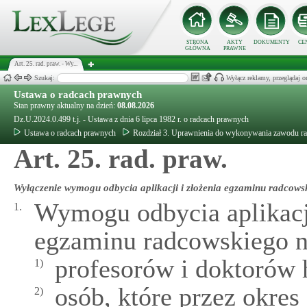
STRONA
AKTY
DOKUMENTY
CE
GŁÓWNA
PRAWNE
Art. 25. rad. praw. - Wy...
Szukaj:
Wyłącz reklamy, przeglądaj
Ustawa o radcach prawnych
Stan prawny aktualny na dzień:
08.08.2026
Dz.U.2024.0.499 t.j. - Ustawa z dnia 6 lipca 1982 r. o radcach prawnych
Ustawa o radcach prawnych
Rozdział 3. Uprawnienia do wykonywania zawodu r
Art. 25. rad. praw.
Wyłączenie wymogu odbycia aplikacji i złożenia egzaminu radcows
Wymogu odbycia aplikacji
1.
egzaminu radcowskiego ni
profesorów i doktorów 
1)
osób, które przez okres
2)