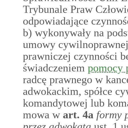
Trybunale Praw Człowi
odpowiadające czynnośc
b) wykonywały na pods
umowy cywilnoprawnej
prawniczej czynności b
świadczeniem
pomocy 
radcę prawnego w kance
adwokackim, spółce cywi
komandytowej lub koma
mowa w
art.
4a
formy 
przez adwokata
ust. 1 u