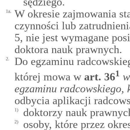
sędziego.
W okresie zajmowania s
1a.
czynności lub zatrudnieni
5, nie jest wymagane pos
doktora nauk prawnych.
Do egzaminu radcowskieg
2.
1
której mowa w
art.
36
w
egzaminu radcowskiego, 
odbycia aplikacji radcow
doktorzy nauk prawnyc
1)
osoby, które przez okres
2)