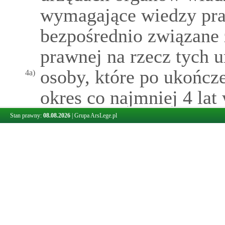
wymagające wiedzy pra
bezpośrednio związane
prawnej na rzecz tych 
osoby, które po ukończe
4a)
okres co najmniej 4 lat
przed złożeniem wnios
Stan prawny:
08.08.2026
|
Grupa ArsLege.pl
były zatrudnione w ur
publicznej lub w państ
organizacyjnych i wyk
prawniczej czynności b
tworzeniem projektów u