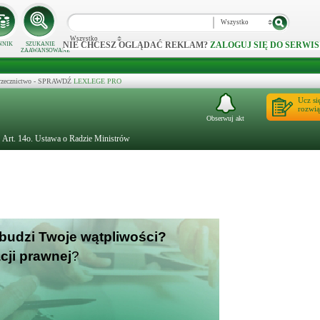
Wszystko
Wszystko
NIE CHCESZ OGLĄDAĆ REKLAM?
ZALOGUJ SIĘ DO SERWIS
NNIK
SZUKANIE
ZAAWANSOWANE
 orzecznictwo - SPRAWDŹ
LEXLEGE PRO
Ucz si
rozwią
Obserwuj akt
Art. 14o. Ustawa o Radzie Ministrów
 budzi Twoje wątpliwości?
cji prawnej
?