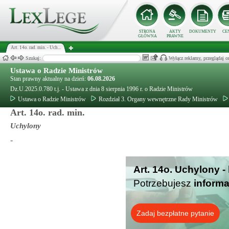
STRONA
AKTY
DOKUMENTY
CE
GŁÓWNA
PRAWNE
Art. 14o. rad. min. - Uch...
Szukaj:
Wyłącz reklamy, przeglądaj
Ustawa o Radzie Ministrów
Stan prawny aktualny na dzień:
06.08.2026
Dz.U.2025.0.780 t.j. - Ustawa z dnia 8 sierpnia 1996 r. o Radzie Ministrów
Ustawa o Radzie Ministrów
Rozdział 3. Organy wewnętrzne Rady Ministrów
Art. 14o. rad. min.
Uchylony
-
Art. 14o. Uchylony -
Potrzebujesz
informa
Zadaj bezpłatne pytanie