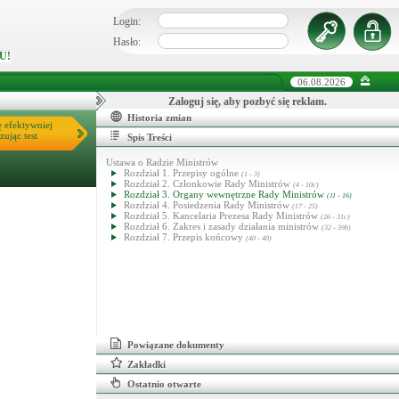
Login:
Hasło:
U!
06.08.2026
Zaloguj się, aby pozbyć się reklam.
Historia zmian
ę efektywniej
zując test
Spis Treści
Ustawa o Radzie Ministrów
Rozdział 1. Przepisy ogólne
(1 - 3)
Rozdział 2. Członkowie Rady Ministrów
(4 - 10c)
Rozdział 3. Organy wewnętrzne Rady Ministrów
(11 - 16)
Rozdział 4. Posiedzenia Rady Ministrów
(17 - 25)
Rozdział 5. Kancelaria Prezesa Rady Ministrów
(26 - 31c)
Rozdział 6. Zakres i zasady działania ministrów
(32 - 39b)
Rozdział 7. Przepis końcowy
(40 - 40)
Powiązane dokumenty
Zakładki
Ostatnio otwarte