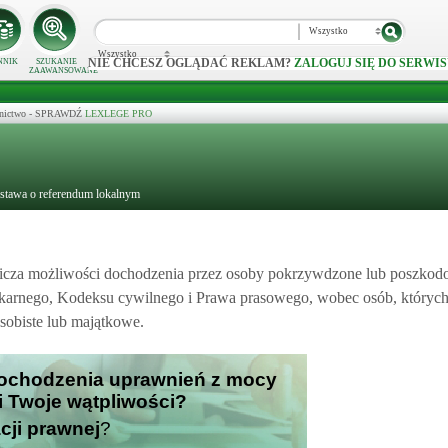
Wszystko
Wszystko
NIE CHCESZ OGLĄDAĆ REKLAM?
ZALOGUJ SIĘ DO SERWIS
NNIK
SZUKANIE
ZAAWANSOWANE
ecznictwo - SPRAWDŹ
LEXLEGE PRO
Ustawa o referendum lokalnym
nicza możliwości dochodzenia przez osoby pokrzywdzone lub poszko
karnego, Kodeksu cywilnego i Prawa prasowego, wobec osób, których 
sobiste lub majątkowe.
 dochodzenia uprawnień z mocy
i Twoje wątpliwości?
cji prawnej
?