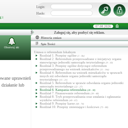
Login:
Hasło:
U!
07.08.2026
Zaloguj się, aby pozbyć się reklam.
Historia zmian
Spis Treści
Obserwuj akt
Ustawa o referendum lokalnym
Rozdział 1. Przepisy ogólne
(1 - 8a)
Rozdział 2. Referendum przeprowadzane z inicjatywy organu
stanowiącego jednostki samorządu terytorialnego
(9 - 10)
Rozdział 3. Przepisy ogólne dotyczące referendum
przeprowadzanego na wniosek mieszkańców
(11 - 14a)
Rozdział 4. Referendum na wniosek mieszkańców w sprawach
innych niż odwołanie organu jednostki samorządu
dowane uprawnień
terytorialnego
(15 - 21)
Rozdział 5. Referendum w sprawie odwołania organu jednostki
działanie lub
samorządu terytorialnego
(22 - 27)
Rozdział 6. Kampania referendalna
(28 - 38)
Rozdział 7. Finansowanie referendum
(39 - 48)
Rozdział 8. Tryb przeprowadzania oraz ustalania i ogłaszania
wyników referendum
(49 - 67)
Rozdział 9. Przepisy karne
(68 - 74)
Rozdział 10. Przepisy zmieniające i końcowe
(75 - 80)