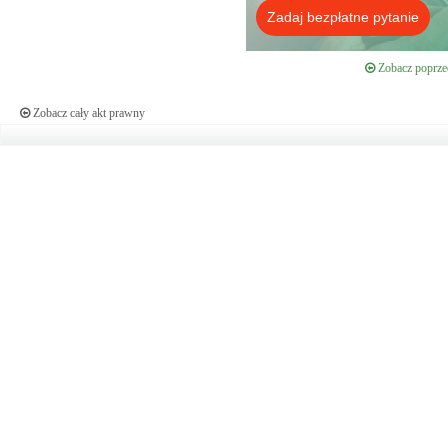
Zadaj bezpłatne pytanie
Zobacz poprzed
Zobacz cały akt prawny