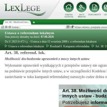
STRONA
AKTY
DOKUMENTY
CE
GŁÓWNA
PRAWNE
Art. 38. - Możliwość doc...
Szukaj:
Wyłącz reklamy, przeglądaj orz
Ustawa o referendum lokalnym
Stan prawny aktualny na dzień:
07.08.2026
Dz.U.2025.0.472 t.j. - Ustawa z dnia 15 września 2000 r. o referendum lokalnym
Ustawa o referendum lokalnym
Rozdział 6. Kampania referendalna
Art. 38. 
Art. 38. referend. lok.
Możliwość dochodzenia uprawnień z mocy innych ustaw
Wykonanie uprawnień wynikających z przepisów ustawy nie ogra
na podstawie przepisów innych ustaw, a w szczególności Kodeksu 
zaniechanie w toku kampanii referendalnej naruszyło cudze dobra o
Art. 38. Możliwość
innych ustaw - budz
Potrzebujesz
informa