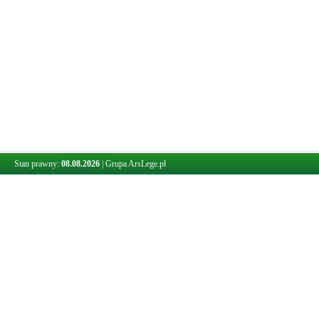
Stan prawny:
08.08.2026
|
Grupa ArsLege.pl