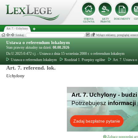
STRONA
AKTY
DOKUMENTY
CE
GŁÓWNA
PRAWNE
Art. 7. - Uchylony
Szukaj:
Wyłącz reklamy, przeglądaj orz
Ustawa o referendum lokalnym
Stan prawny aktualny na dzień:
08.08.2026
Dz.U.2025.0.472 t.j. - Ustawa z dnia 15 września 2000 r. o referendum lokalnym
Ustawa o referendum lokalnym
Rozdział 1. Przepisy ogólne
Art. 7. Ustawa o
Art. 7. referend. lok.
Uchylony
Art. 7. Uchylony - budz
Potrzebujesz
informacji
Zadaj bezpłatne pytanie
Zobacz poprzedni art