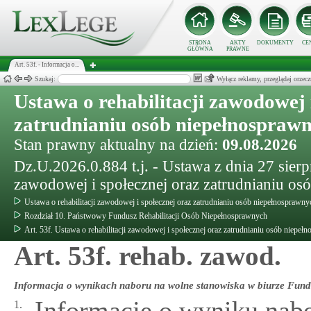
STRONA
AKTY
DOKUMENTY
CE
GŁÓWNA
PRAWNE
Art. 53f. - Informacja o...
Szukaj:
Wyłącz reklamy, przeglądaj orz
Ustawa o rehabilitacji zawodowej 
zatrudnianiu osób niepełnospraw
Stan prawny aktualny na dzień:
09.08.2026
Dz.U.2026.0.884 t.j. - Ustawa z dnia 27 sierpn
zawodowej i społecznej oraz zatrudnianiu o
Ustawa o rehabilitacji zawodowej i społecznej oraz zatrudnianiu osób niepełnosprawny
Rozdział 10. Państwowy Fundusz Rehabilitacji Osób Niepełnosprawnych
Art. 53f. Ustawa o rehabilitacji zawodowej i społecznej oraz zatrudnianiu osób niepeł
Art. 53f. rehab. zawod.
Informacja o wynikach naboru na wolne stanowiska w biurze Fun
Informację o wyniku nabo
1.