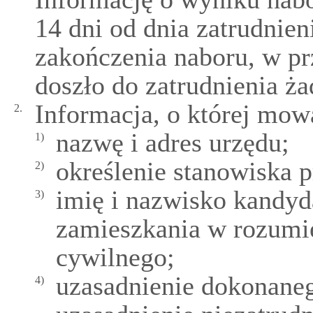
14 dni od dnia zatrudnie
zakończenia naboru, w p
doszło do zatrudnienia ż
Informacja, o której mowa
2.
nazwę i adres urzędu;
1)
określenie stanowiska p
2)
imię i nazwisko kandyd
3)
zamieszkania w rozumi
cywilnego;
uzasadnienie dokonane
4)