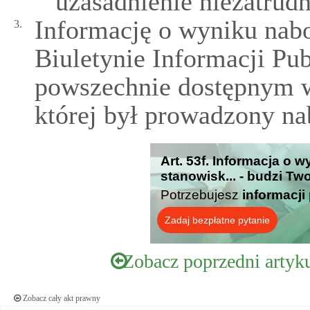
uzasadnienie niezatrud
Informację o wyniku nab
3.
Biuletynie Informacji Pub
powszechnie dostępnym w
której był prowadzony na
Art. 53f. Informacja o 
stanowisk... - budzi Tw
Potrzebujesz
informacji
Zadaj bezpłatne pytanie
Zobacz poprzedni artyk
Zobacz cały akt prawny