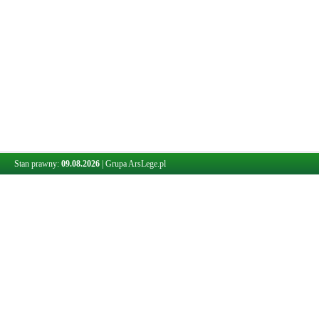
Stan prawny:
09.08.2026
|
Grupa ArsLege.pl