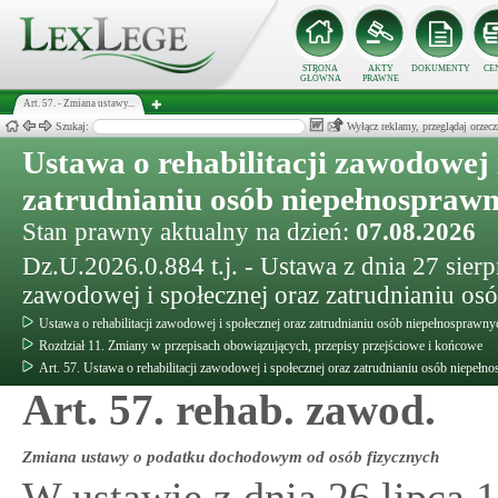
STRONA
AKTY
DOKUMENTY
CE
GŁÓWNA
PRAWNE
Art. 57. - Zmiana ustawy...
Szukaj:
Wyłącz reklamy, przeglądaj orz
Ustawa o rehabilitacji zawodowej 
zatrudnianiu osób niepełnospraw
Stan prawny aktualny na dzień:
07.08.2026
Dz.U.2026.0.884 t.j. - Ustawa z dnia 27 sierpn
zawodowej i społecznej oraz zatrudnianiu o
Ustawa o rehabilitacji zawodowej i społecznej oraz zatrudnianiu osób niepełnosprawny
Rozdział 11. Zmiany w przepisach obowiązujących, przepisy przejściowe i końcowe
Art. 57. Ustawa o rehabilitacji zawodowej i społecznej oraz zatrudnianiu osób niepeł
Art. 57. rehab. zawod.
Zmiana ustawy o podatku dochodowym od osób fizycznych
W ustawie z dnia 26 lipca