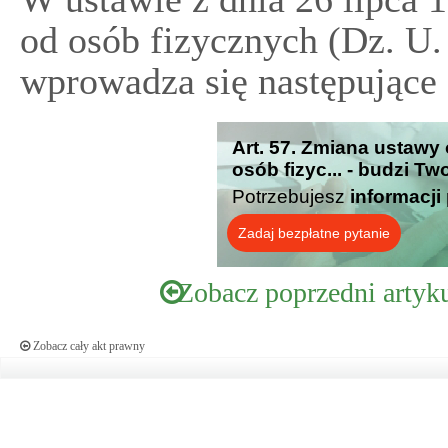
od osób fizycznych (Dz. U. 
wprowadza się następujące
Art. 57. Zmiana ustaw
osób fizyc... - budzi T
Potrzebujesz
informacji
Zadaj bezpłatne pytanie
Zobacz poprzedni artyk
Zobacz cały akt prawny