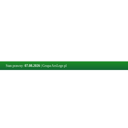
Stan prawny:
07.08.2026
|
Grupa ArsLege.pl