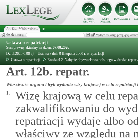
STRONA
AKTY
DOKUMENTY
CE
GŁÓWNA
PRAWNE
Art. 12b. - Właściwość o...
Szukaj:
Wyłącz reklamy, przeglądaj orz
Ustawa o repatriacji
Stan prawny aktualny na dzień:
07.08.2026
Dz.U.2025.0.90 t.j. - Ustawa z dnia 9 listopada 2000 r. o repatriacji
Ustawa o repatriacji
Rozdział 2. Nabycie obywatelstwa polskiego w drodze repatria
Art. 12b. repatr.
Właściwość organu i tryb wydania wizy krajowej w celu repatriacji 
Wizę krajową w celu repat
1.
zakwalifikowaniu do wyd
repatriacji wydaje albo 
właściwy ze względu na 