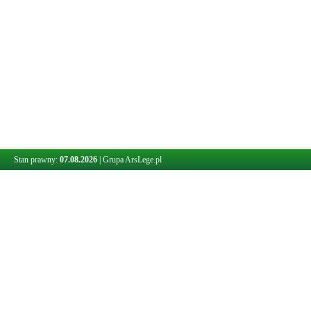
Stan prawny:
07.08.2026
|
Grupa ArsLege.pl