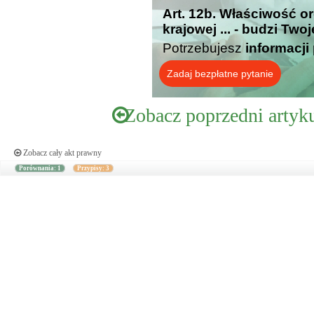
Art. 12b. Właściwość or
krajowej ... - budzi Two
Potrzebujesz
informacji
Zadaj bezpłatne pytanie
Zobacz poprzedni artyk
Zobacz cały akt prawny
Porównania: 1
Przypisy: 3