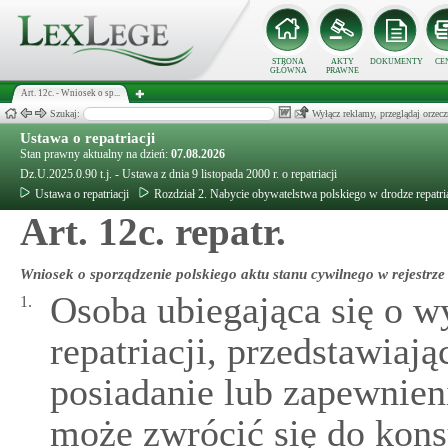
STRONA
AKTY
DOKUMENTY
CE
GŁÓWNA
PRAWNE
Art. 12c. - Wniosek o sp...
Szukaj:
Wyłącz reklamy, przeglądaj orz
Ustawa o repatriacji
Stan prawny aktualny na dzień:
07.08.2026
Dz.U.2025.0.90 t.j. - Ustawa z dnia 9 listopada 2000 r. o repatriacji
Ustawa o repatriacji
Rozdział 2. Nabycie obywatelstwa polskiego w drodze repatria
Art. 12c. repatr.
Wniosek o sporządzenie polskiego aktu stanu cywilnego w rejestrze
Osoba ubiegająca się o w
1.
repatriacji, przedstawiaj
posiadanie lub zapewnien
może zwrócić się do kons