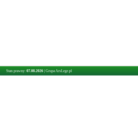
Stan prawny:
07.08.2026
|
Grupa ArsLege.pl