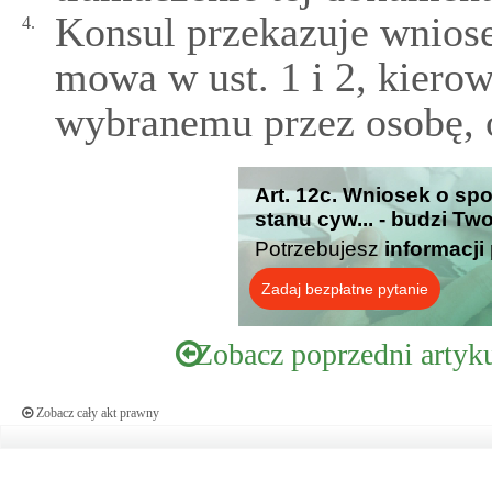
Konsul przekazuje wniose
4.
mowa w ust. 1 i 2, kiero
wybranemu przez osobę, o
Art. 12c. Wniosek o sp
stanu cyw... - budzi Tw
Potrzebujesz
informacji
Zadaj bezpłatne pytanie
Zobacz poprzedni artyk
Zobacz cały akt prawny