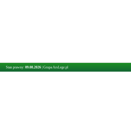
Stan prawny:
09.08.2026
|
Grupa ArsLege.pl