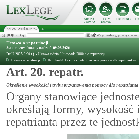
STRONA
AKTY
DOKUMENTY
CE
GŁÓWNA
PRAWNE
Art. 20. - Określanie wy...
Szukaj:
Wyłącz reklamy, przeglądaj orz
Ustawa o repatriacji
Stan prawny aktualny na dzień:
09.08.2026
Dz.U.2025.0.90 t.j. - Ustawa z dnia 9 listopada 2000 r. o repatriacji
Ustawa o repatriacji
Rozdział 4. Formy i tryb udzielania pomocy dla repatriantów
Art. 20. repatr.
Określanie wysokości i trybu przyznawania pomocy dla repatrianta 
Organy stanowiące jednoste
określają formy, wysokość 
repatrianta przez te jednostk