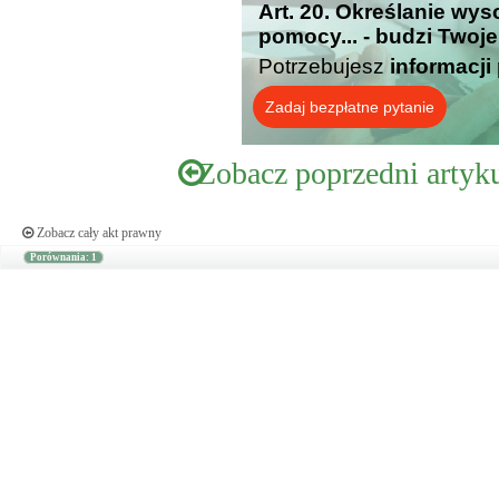
Art. 20. Określanie wys
pomocy... - budzi Twoj
Potrzebujesz
informacji
Zadaj bezpłatne pytanie
Zobacz poprzedni artyk
Zobacz cały akt prawny
Porównania: 1