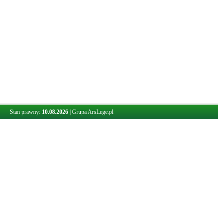
Stan prawny:
10.08.2026
|
Grupa ArsLege.pl