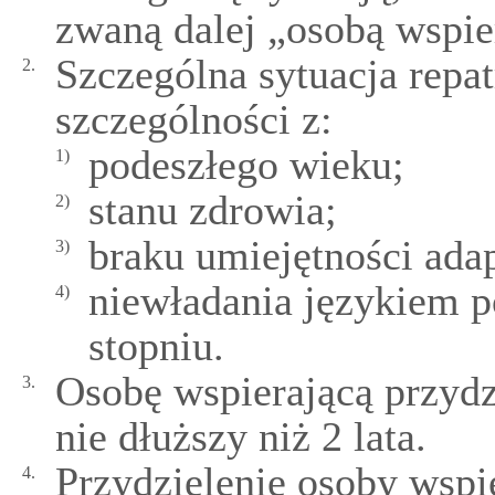
zwaną dalej „osobą wspie
Szczególna sytuacja repa
2.
szczególności z:
podeszłego wieku;
1)
stanu zdrowia;
2)
braku umiejętności ada
3)
niewładania językiem 
4)
stopniu.
Osobę wspierającą przydzi
3.
nie dłuższy niż 2 lata.
Przydzielenie osoby wspi
4.