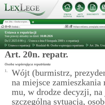
STRONA
AKTY
DOKUMENTY
CE
GŁÓWNA
PRAWNE
Art. 20n. - Osoba wspier...
Szukaj:
Wyłącz reklamy, przeglądaj orz
Ustawa o repatriacji
Stan prawny aktualny na dzień:
10.08.2026
Dz.U.2025.0.90 t.j. - Ustawa z dnia 9 listopada 2000 r. o repatriacji
Ustawa o repatriacji
Rozdział 4b. Osoba wspierająca repatrianta
Art. 20n. Usta
Art. 20n. repatr.
Osoba wspierająca repatrianta
Wójt (burmistrz, prezyde
1.
na miejsce zamieszkania 
mu, w drodze decyzji, na
szczególną sytuacją, osob