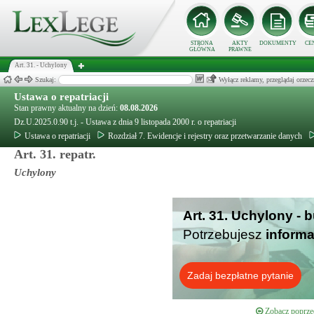
STRONA
AKTY
DOKUMENTY
CE
GŁÓWNA
PRAWNE
Art. 31. - Uchylony
Szukaj:
Wyłącz reklamy, przeglądaj orz
Ustawa o repatriacji
Stan prawny aktualny na dzień:
08.08.2026
Dz.U.2025.0.90 t.j. - Ustawa z dnia 9 listopada 2000 r. o repatriacji
Ustawa o repatriacji
Rozdział 7. Ewidencje i rejestry oraz przetwarzanie danych
Art. 31. repatr.
Uchylony
Art. 31. Uchylony - 
Potrzebujesz
informa
Zadaj bezpłatne pytanie
Zobacz poprzed