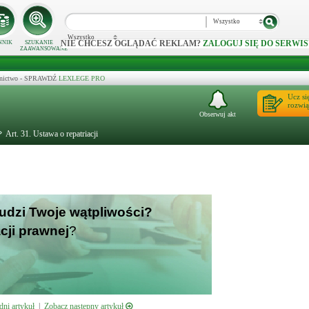
Wszystko
Wszystko
NIE CHCESZ OGLĄDAĆ REKLAM?
ZALOGUJ SIĘ DO SERWIS
NNIK
SZUKANIE
ZAAWANSOWANE
ecznictwo - SPRAWDŹ
LEXLEGE PRO
Ucz si
rozwią
Obserwuj akt
Art. 31. Ustawa o repatriacji
budzi Twoje wątpliwości?
cji prawnej
?
ni artykuł
|
Zobacz następny artykuł