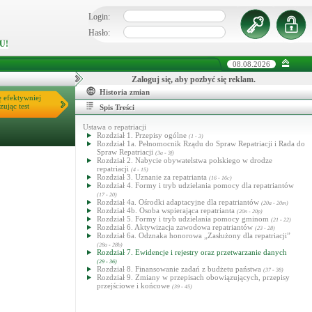
Login:
Hasło:
U!
08.08.2026
Zaloguj się, aby pozbyć się reklam.
Historia zmian
ę efektywniej
zując test
Spis Treści
Ustawa o repatriacji
Rozdział 1. Przepisy ogólne
(1 - 3)
Rozdział 1a. Pełnomocnik Rządu do Spraw Repatriacji i Rada do
Spraw Repatriacji
(3a - 3f)
Rozdział 2. Nabycie obywatelstwa polskiego w drodze
repatriacji
(4 - 15)
Rozdział 3. Uznanie za repatrianta
(16 - 16c)
Rozdział 4. Formy i tryb udzielania pomocy dla repatriantów
(17 - 20)
Rozdział 4a. Ośrodki adaptacyjne dla repatriantów
(20a - 20m)
Rozdział 4b. Osoba wspierająca repatrianta
(20n - 20p)
Rozdział 5. Formy i tryb udzielania pomocy gminom
(21 - 22)
Rozdział 6. Aktywizacja zawodowa repatriantów
(23 - 28)
Rozdział 6a. Odznaka honorowa „Zasłużony dla repatriacji”
(28a - 28b)
Rozdział 7. Ewidencje i rejestry oraz przetwarzanie danych
(29 - 36)
Rozdział 8. Finansowanie zadań z budżetu państwa
(37 - 38)
Rozdział 9. Zmiany w przepisach obowiązujących, przepisy
przejściowe i końcowe
(39 - 45)