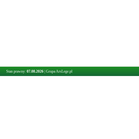
Stan prawny:
07.08.2026
|
Grupa ArsLege.pl