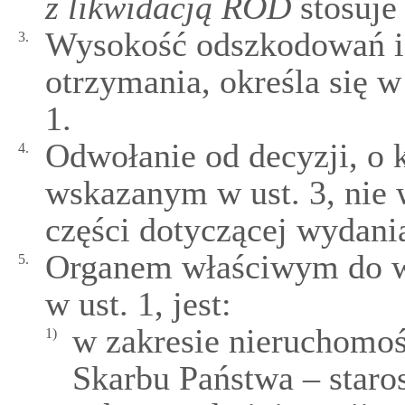
z likwidacją ROD
stosuje
Wysokość odszkodowań i 
3.
otrzymania, określa się w
1.
Odwołanie od decyzji, o 
4.
wskazanym w ust. 3, nie
części dotyczącej wydani
Organem właściwym do wy
5.
w ust. 1, jest:
w zakresie nieruchomoś
1)
Skarbu Państwa – staro