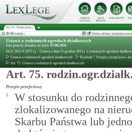
STRONA
AKTY
DOKUMENTY
CE
GŁÓWNA
PRAWNE
Art. 75. - Przepis przej...
Szukaj:
Wyłącz reklamy, przeglądaj orz
Ustawa o rodzinnych ogrodach działkowych
Stan prawny aktualny na dzień:
07.08.2026
Dz.U.2021.0.1073 t.j. - Ustawa z dnia 13 grudnia 2013 r. o rodzinnych ogrodach działko
Ustawa o rodzinnych ogrodach działkowych
Rozdział 7. Przepisy przejściowe, d
Art. 75. Ustawa o rodzinnych ogrodach działkowych
Art. 75. rodzin.ogr.działk
Przepis przejściowy
W stosunku do rodzinneg
1.
zlokalizowanego na nier
Skarbu Państwa lub jedno