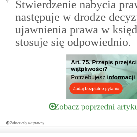
Stwierdzenie nabycia pra
7.
następuje w drodze decyz
ujawnienia prawa w księdz
stosuje się odpowiednio.
Art. 75. Przepis przejś
wątpliwości?
Potrzebujesz
informacji
Zadaj bezpłatne pytanie
Zobacz poprzedni artyk
Zobacz cały akt prawny