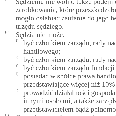
Sędziemu nie wolno także podejmo
zarobkowania, które przeszkadzał
mogło osłabiać zaufanie do jego b
urzędu sędziego.
§ 3.
Sędzia nie może:
1)
być członkiem zarządu, rady nad
handlowego;
2)
być członkiem zarządu, rady nad
3)
być członkiem zarządu fundacji
4)
posiadać w spółce prawa handlo
przedstawiające więcej niż 10%
5)
prowadzić działalności gospoda
innymi osobami, a także zarządz
przedstawicielem bądź pełnomoc
§ 4.