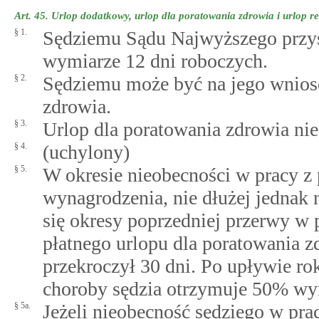
Art. 45.
Urlop dodatkowy, urlop dla poratowania zdrowia i urlop re
§ 1.
Sędziemu Sądu Najwyższego przys
wymiarze 12 dni roboczych.
§ 2.
Sędziemu może być na jego wniose
zdrowia.
§ 3.
Urlop dla poratowania zdrowia nie
§ 4.
(uchylony)
§ 5.
W okresie nieobecności w pracy 
wynagrodzenia, nie dłużej jednak 
się okresy poprzedniej przerwy w 
płatnego urlopu dla poratowania zd
przekroczył 30 dni. Po upływie r
choroby sędzia otrzymuje 50% wy
§ 5a.
Jeżeli nieobecność sędziego w pra