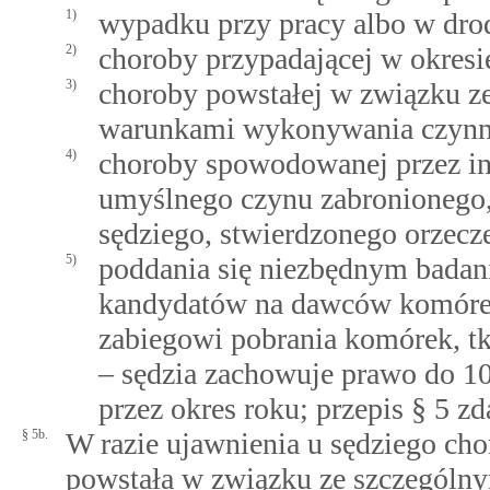
1)
wypadku przy pracy albo w drod
2)
choroby przypadającej w okresie
3)
choroby powstałej w związku z
warunkami wykonywania czynno
4)
choroby spowodowanej przez in
umyślnego czynu zabronionego
sędziego, stwierdzonego orzec
5)
poddania się niezbędnym badan
kandydatów na dawców komórek,
zabiegowi pobrania komórek, t
– sędzia zachowuje prawo do 10
przez okres roku; przepis § 5 zda
§ 5b.
W razie ujawnienia u sędziego chor
powstała w związku ze szczególn