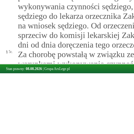
wykonywania czynności sędziego,
sędziego do lekarza orzecznika Z
na wniosek sędziego. Od orzeczeni
sprzeciw do komisji lekarskiej Z
dni od dnia doręczenia tego orzecz
§ 5c.
Za chorobę powstałą w związku ze
warunkami wykonywania czynności
Stan prawny:
08.08.2026
|
Grupa ArsLege.pl
spowodowaną działaniem czynnik
wykonywania czynności sędziego.
§ 5d.
Koszty badania i wydania orzeczen
lekarską Zakładu Ubezpieczeń Sp
środków pozostających w dyspozy
§ 6.
W razie niemożności wykonywania
do uzyskania świadczeń określony