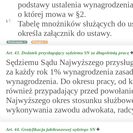
podstawy ustalenia wynagrodzenia
o której mowa w §2.
§ 7.
Tabelę mnożników służących do u
określa załącznik do ustawy.
Porównania: 1
Przypisy: 1
Art. 43.
Dodatek przysługujący sędziemu SN za długoletnią pracę
Sędziemu Sądu Najwyższego przysługu
za każdy rok 1% wynagrodzenia zasadn
wynagrodzenia. Do okresu pracy, od k
również przypadający przed powołani
Najwyższego okres stosunku służboweg
wykonywania zawodu adwokata, radcy
Art. 44.
Gratyfikacja jubileuszowej sędziego SN