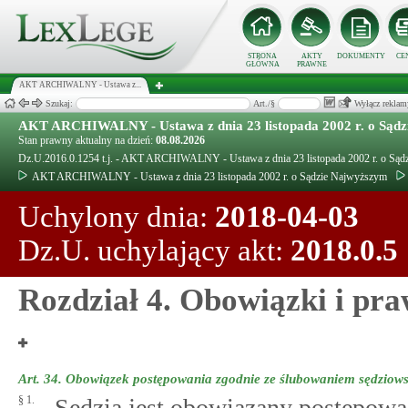
STRONA
AKTY
DOKUMENTY
CE
GŁÓWNA
PRAWNE
AKT ARCHIWALNY - Ustawa z...
Szukaj:
Art./§
Wyłącz reklam
AKT ARCHIWALNY - Ustawa z dnia 23 listopada 2002 r. o Sąd
Stan prawny aktualny na dzień:
08.08.2026
Dz.U.2016.0.1254 t.j. - AKT ARCHIWALNY - Ustawa z dnia 23 listopada 2002 r. o Są
AKT ARCHIWALNY - Ustawa z dnia 23 listopada 2002 r. o Sądzie Najwyższym
Uchylony dnia:
2018-04-03
Dz.U. uchylający akt:
2018.0.5
Rozdział 4. Obowiązki i pr
Art. 34.
Obowiązek postępowania zgodnie ze ślubowaniem sędziow
§ 1.
Sędzia jest obowiązany postępow