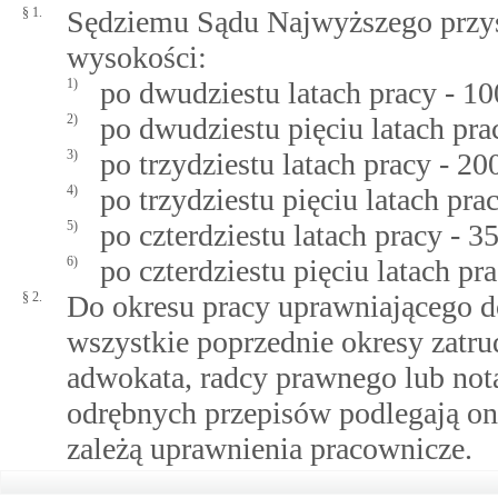
§ 1.
Sędziemu Sądu Najwyższego przysł
wysokości:
1)
po dwudziestu latach pracy - 
2)
po dwudziestu pięciu latach pr
3)
po trzydziestu latach pracy - 
4)
po trzydziestu pięciu latach p
5)
po czterdziestu latach pracy -
6)
po czterdziestu pięciu latach 
§ 2.
Do okresu pracy uprawniającego do
wszystkie poprzednie okresy zatr
adwokata, radcy prawnego lub notar
odrębnych przepisów podlegają one
zależą uprawnienia pracownicze.