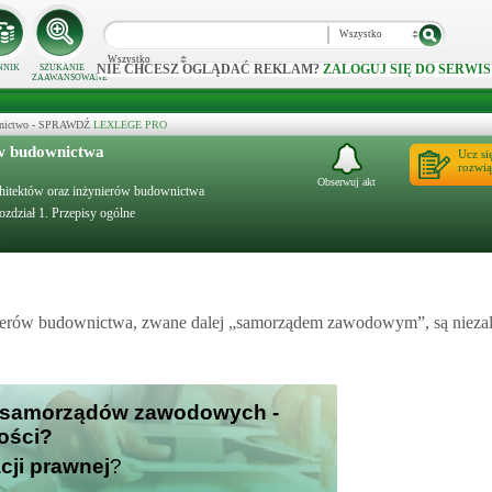
Wszystko
Wszystko
NIE CHCESZ OGLĄDAĆ REKLAM?
ZALOGUJ SIĘ DO SERWIS
NNIK
SZUKANIE
ZAAWANSOWANE
ecznictwo - SPRAWDŹ
LEXLEGE PRO
w budownictwa
Ucz si
rozwią
Obserwuj akt
chitektów oraz inżynierów budownictwa
ozdział 1. Przepisy ogólne
erów budownictwa, zwane dalej „samorządem zawodowym”, są nieza
ść samorządów zawodowych -
ości?
cji prawnej
?