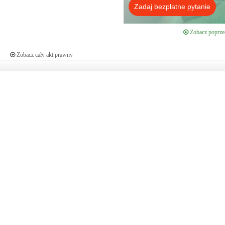
Zadaj bezpłatne pytanie
Zobacz poprzed
Zobacz cały akt prawny