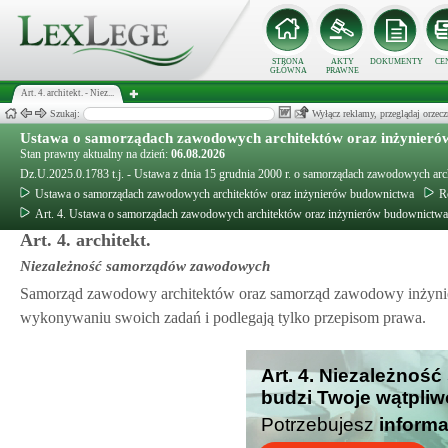
STRONA
AKTY
DOKUMENTY
CE
GŁÓWNA
PRAWNE
Art. 4. architekt. - Niez...
Szukaj:
Wyłącz reklamy, przeglądaj orz
Ustawa o samorządach zawodowych architektów oraz inżynieró
Stan prawny aktualny na dzień:
06.08.2026
Dz.U.2025.0.1783 t.j. - Ustawa z dnia 15 grudnia 2000 r. o samorządach zawodowych ar
Ustawa o samorządach zawodowych architektów oraz inżynierów budownictwa
R
Art. 4. Ustawa o samorządach zawodowych architektów oraz inżynierów budownictwa
Art. 4. architekt.
Niezależność samorządów zawodowych
Samorząd zawodowy architektów oraz samorząd zawodowy inżyni
wykonywaniu swoich zadań i podlegają tylko przepisom prawa.
Art. 4. Niezależno
budzi Twoje wątpliw
Potrzebujesz
informa