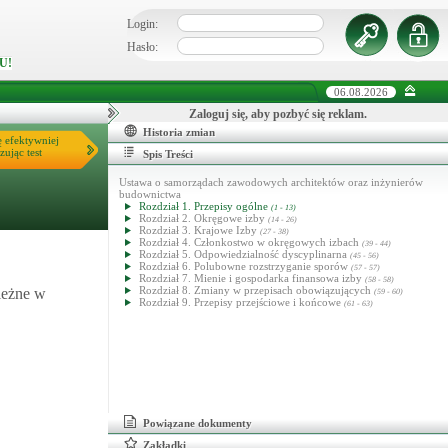
Login:
Hasło:
U!
06.08.2026
Zaloguj się, aby pozbyć się reklam.
Historia zmian
ę efektywniej
zując test
Spis Treści
Ustawa o samorządach zawodowych architektów oraz inżynierów
budownictwa
Rozdział 1. Przepisy ogólne
(1 - 13)
Rozdział 2. Okręgowe izby
(14 - 26)
Rozdział 3. Krajowe Izby
(27 - 38)
Rozdział 4. Członkostwo w okręgowych izbach
(39 - 44)
Rozdział 5. Odpowiedzialność dyscyplinarna
(45 - 56)
Rozdział 6. Polubowne rozstrzyganie sporów
(57 - 57)
Rozdział 7. Mienie i gospodarka finansowa izby
(58 - 58)
Rozdział 8. Zmiany w przepisach obowiązujących
leżne w
(59 - 60)
Rozdział 9. Przepisy przejściowe i końcowe
(61 - 63)
Powiązane dokumenty
Zakładki