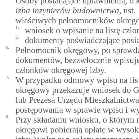
Osoby posiadające uprawnienia, o
izba inzynierów budownictwa
, ust.
właściwych pełnomocników okręg
1)
wniosek o wpisanie na listę czł
2)
dokumenty poświadczające posia
6.
Pełnomocnik okręgowy, po sprawdz
dokumentów, bezzwłocznie wpisuje 
członków okręgowej izby.
7.
W przypadku odmowy wpisu na list
okręgowy przekazuje wniosek do 
lub Prezesa Urzędu Mieszkalnictwa
postępowania w sprawie wpisu i wy
8.
Przy składaniu wniosku, o którym 
okręgowi pobierają opłatę w wysoko