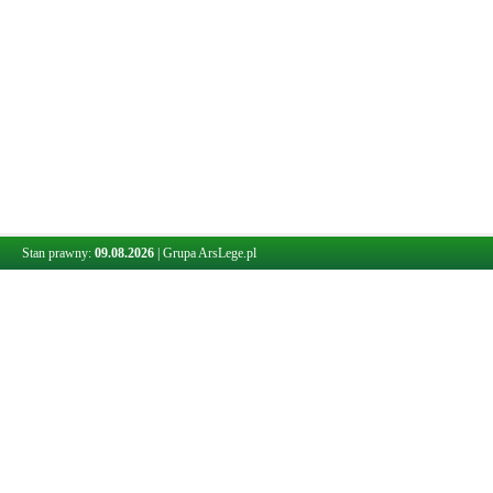
Stan prawny:
09.08.2026
|
Grupa ArsLege.pl