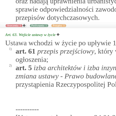
oraz nadają uprawnienia urbanisty
sprawie odpowiedzialności zawod
przepisów dotychczasowych.
Orzeczenia: 1
Porównania: 1
Przypisy: 1
Art. 63.
Wejście ustawy w życie
Ustawa wchodzi w życie po upływie 12
1)
art.
61
przepis przejściowy
, który
ogłoszenia;
2)
art.
5
izba architektów i izba inz
zmiana ustawy - Prawo budowlan
przystąpienia Rzeczypospolitej Pol
----------