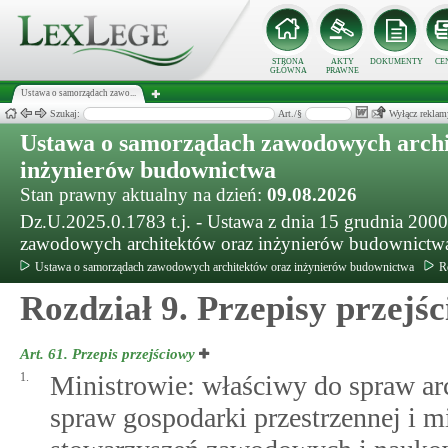
STRONA
AKTY
DOKUMENTY
CE
GŁÓWNA
PRAWNE
Ustawa o samorządach zawo...
Szukaj:
Art./§
Wyłącz reklam
Ustawa o samorządach zawodowych archi
inżynierów budownictwa
Stan prawny aktualny na dzień:
09.08.2026
Dz.U.2025.0.1783 t.j. - Ustawa z dnia 15 grudnia 2000
zawodowych architektów oraz inżynierów budownictw
Ustawa o samorządach zawodowych architektów oraz inżynierów budownictwa
R
Rozdział 9. Przepisy przejś
Art. 61.
Przepis przejściowy
1.
Ministrowie: właściwy do spraw ar
spraw gospodarki przestrzennej i m