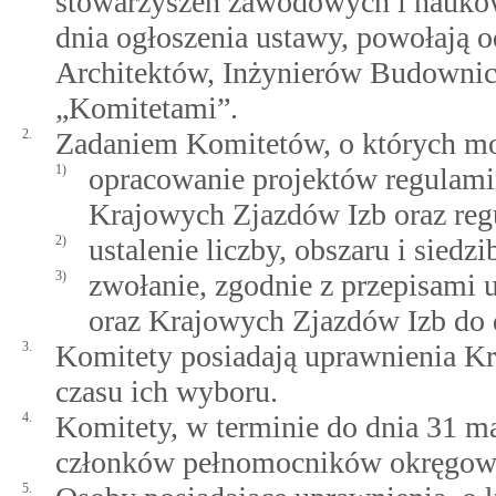
stowarzyszeń zawodowych i naukow
dnia ogłoszenia ustawy, powołają 
Architektów, Inżynierów Budownic
„Komitetami”.
2.
Zadaniem Komitetów, o których mow
1)
opracowanie projektów regulam
Krajowych Zjazdów Izb oraz reg
2)
ustalenie liczby, obszaru i siedz
3)
zwołanie, zgodnie z przepisami
oraz Krajowych Zjazdów Izb do d
3.
Komitety posiadają uprawnienia Kr
czasu ich wyboru.
4.
Komitety, w terminie do dnia 31 ma
członków pełnomocników okręgowych
5.