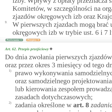
izby. Wpływy z opłaty przeznacza s
Komitetów, w szczególności na org
zjazdów okręgowych izb oraz Kraj
9.
W pierwszych zjazdach mogą brać u
okręgowych izb w trybie ust. 6 i 7 
Porównania: 1
Przypisy: 9
Art. 62.
Przepis przejściowy
Do dnia zwołania pierwszych zjazdów
oraz przez okres 3 miesięcy od tego dn
1)
prawo wykonywania samodzielnych
oraz samodzielnego projektowania p
lub kierowania zespołem prowadzą
zasadach dotychczasowych;
2)
zadania określone w
art.
8
zadani