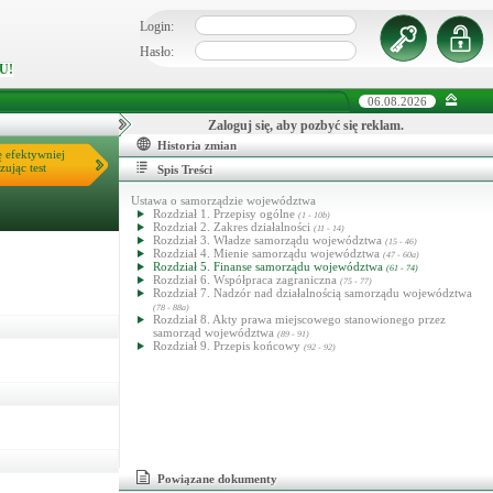
Login:
Hasło:
U!
06.08.2026
Zaloguj się, aby pozbyć się reklam.
Historia zmian
ę efektywniej
zując test
Spis Treści
Ustawa o samorządzie województwa
Rozdział 1. Przepisy ogólne
(1 - 10b)
Rozdział 2. Zakres działalności
(11 - 14)
Rozdział 3. Władze samorządu województwa
(15 - 46)
Rozdział 4. Mienie samorządu województwa
(47 - 60a)
Rozdział 5. Finanse samorządu województwa
(61 - 74)
Rozdział 6. Współpraca zagraniczna
(75 - 77)
Rozdział 7. Nadzór nad działalnością samorządu województwa
(78 - 88a)
Rozdział 8. Akty prawa miejscowego stanowionego przez
samorząd województwa
(89 - 91)
Rozdział 9. Przepis końcowy
(92 - 92)
Powiązane dokumenty