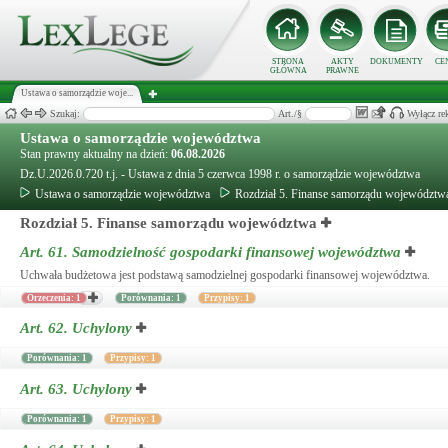
STRONA
AKTY
DOKUMENTY
CE
GŁÓWNA
PRAWNE
Ustawa o samorządzie woje...
Szukaj:
Art./§
Wyłącz re
Ustawa o samorządzie województwa
Stan prawny aktualny na dzień:
06.08.2026
Dz.U.2026.0.720 t.j. - Ustawa z dnia 5 czerwca 1998 r. o samorządzie województwa
Ustawa o samorządzie województwa
Rozdział 5. Finanse samorządu województw
Rozdział 5. Finanse samorządu województwa
Art. 61.
Samodzielność gospodarki finansowej województwa
Uchwała budżetowa jest podstawą samodzielnej gospodarki finansowej województwa.
Orzeczenia: 1
Porównania: 1
Przypisy: 1
Art. 62.
Uchylony
Porównania: 1
Przypisy: 1
Art. 63.
Uchylony
Porównania: 1
Przypisy: 1