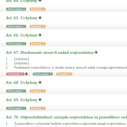
Art. 64.
Uchylony
Porównania: 1
Przypisy: 1
Art. 65.
Uchylony
Porównania: 1
Przypisy: 1
Art. 66.
Uchylony
Porównania: 1
Przypisy: 1
Art. 67.
Przekazanie nowych zadań województwu
1.
(uchylony)
2.
(uchylony)
3.
Przekazanie województwu, w drodze ustawy, nowych zadań wymaga zapewnienia kon
Orzeczenia: 1
Porównania: 1
Przypisy: 3
Art. 68.
Uchylony
Porównania: 1
Przypisy: 1
Art. 69.
Uchylony
Porównania: 1
Przypisy: 1
Art. 70.
Odpowiedzialność zarządu województwa za prawidłowe wy
1.
Za prawidłowe wykonanie budżetu województwa odpowiada zarząd województwa.