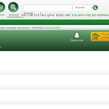
Wszystko
Wszystko
NIE CHCESZ OGLĄDAĆ REKLAM?
ZALOGUJ SIĘ DO SERWIS
NNIK
SZUKANIE
ZAAWANSOWANE
klamy, przeglądaj orzecznictwo - SPRAWDŹ
LEXLEGE PRO
Ucz si
rozwią
Obserwuj akt
a