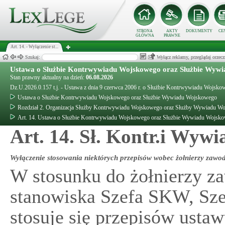
STRONA
AKTY
DOKUMENTY
CE
GŁÓWNA
PRAWNE
Art. 14. - Wyłączenie st...
Szukaj:
Wyłącz reklamy, przeglądaj orz
Ustawa o Służbie Kontrwywiadu Wojskowego oraz Służbie Wyw
Stan prawny aktualny na dzień:
06.08.2026
Dz.U.2026.0.157 t.j. - Ustawa z dnia 9 czerwca 2006 r. o Służbie Kontrwywiadu Wojs
Ustawa o Służbie Kontrwywiadu Wojskowego oraz Służbie Wywiadu Wojskowego
Rozdział 2. Organizacja Służby Kontrwywiadu Wojskowego oraz Służby Wywiadu W
Art. 14. Ustawa o Służbie Kontrwywiadu Wojskowego oraz Służbie Wywiadu Wojsk
Art. 14. Sł. Kontr.i Wyw
Wyłączenie stosowania niektórych przepisów wobec żołnierzy zaw
W stosunku do żołnierzy 
stanowiska Szefa SKW, Sze
stosuje się przepisów ustaw