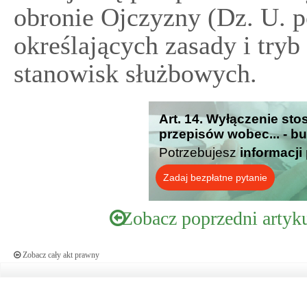
obronie Ojczyzny (Dz. U. p
określających zasady i try
stanowisk służbowych.
Art. 14. Wyłączenie st
przepisów wobec... - b
Potrzebujesz
informacji
Zadaj bezpłatne pytanie
Zobacz poprzedni artyk
Zobacz cały akt prawny