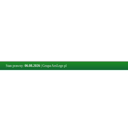
Stan prawny:
06.08.2026
|
Grupa ArsLege.pl