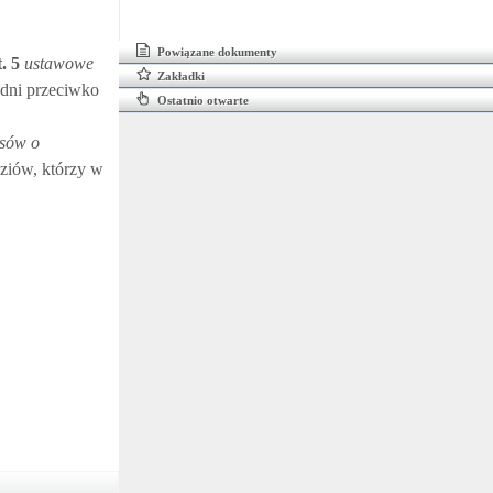
Powiązane dokumenty
t.
5
ustawowe
Zakładki
odni przeciwko
Ostatnio otwarte
isów o
dziów, którzy w