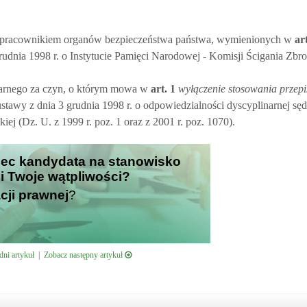
spółpracownikiem organów bezpieczeństwa państwa, wymienionych w
ar
rudnia 1998 r. o Instytucie Pamięci Narodowej - Komisji Ścigania Zbr
arnego za czyn, o którym mowa w
art.
1
wyłączenie stosowania przep
ustawy z dnia 3 grudnia 1998 r. o odpowiedzialności dyscyplinarnej sę
iej (Dz. U. z 1999 r. poz. 1 oraz z 2001 r. poz. 1070).
bec kandydata na stanowisko
zi Twoje wątpliwości?
cji prawnej
?
ni artykuł
|
Zobacz następny artykuł