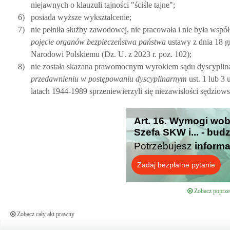
niejawnych o klauzuli tajności "ściśle tajne";
6)
posiada wyższe wykształcenie;
7)
nie pełniła służby zawodowej, nie pracowała i nie była w
pojęcie organów bezpieczeństwa państwa
ustawy z dnia 18 g
Narodowi Polskiemu (Dz. U. z 2023 r. poz. 102);
8)
nie została skazana prawomocnym wyrokiem sądu dyscyplin
przedawnieniu w postępowaniu dyscyplinarnym
ust. 1 lub 3 
latach 1944-1989 sprzeniewierzyli się niezawisłości sędziowsk
Art. 16. Wymogi wo
Szefa SKW i... - bud
Potrzebujesz
informa
Zadaj bezpłatne pytanie
Zobacz poprzed
Zobacz cały akt prawny