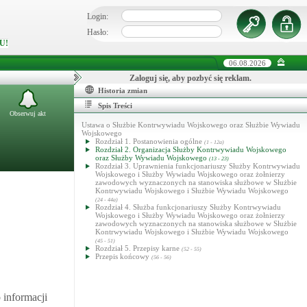
Login:
Hasło:
U!
06.08.2026
Zaloguj się, aby pozbyć się reklam.
Historia zmian
Spis Treści
Obserwuj akt
Ustawa o Służbie Kontrwywiadu Wojskowego oraz Służbie Wywiadu
Wojskowego
Rozdział 1. Postanowienia ogólne
(1 - 12a)
Rozdział 2. Organizacja Służby Kontrwywiadu Wojskowego
oraz Służby Wywiadu Wojskowego
(13 - 23)
Rozdział 3. Uprawnienia funkcjonariuszy Służby Kontrwywiadu
Wojskowego i Służby Wywiadu Wojskowego oraz żołnierzy
zawodowych wyznaczonych na stanowiska służbowe w Służbie
Kontrwywiadu Wojskowego i Służbie Wywiadu Wojskowego
(24 - 44a)
Rozdział 4. Służba funkcjonariuszy Służby Kontrwywiadu
Wojskowego i Służby Wywiadu Wojskowego oraz żołnierzy
zawodowych wyznaczonych na stanowiska służbowe w Służbie
Kontrwywiadu Wojskowego i Służbie Wywiadu Wojskowego
(45 - 51)
Rozdział 5. Przepisy karne
(52 - 55)
Przepis końcowy
(56 - 56)
 informacji