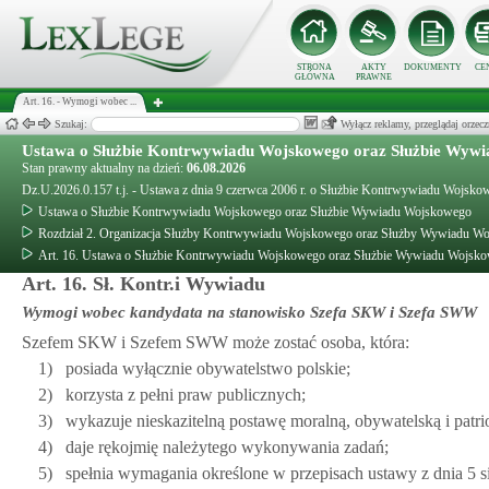
STRONA
AKTY
DOKUMENTY
CE
GŁÓWNA
PRAWNE
Art. 16. - Wymogi wobec ...
Szukaj:
Wyłącz reklamy, przeglądaj orz
Ustawa o Służbie Kontrwywiadu Wojskowego oraz Służbie Wyw
Stan prawny aktualny na dzień:
06.08.2026
Dz.U.2026.0.157 t.j. - Ustawa z dnia 9 czerwca 2006 r. o Służbie Kontrwywiadu Wojs
Ustawa o Służbie Kontrwywiadu Wojskowego oraz Służbie Wywiadu Wojskowego
Rozdział 2. Organizacja Służby Kontrwywiadu Wojskowego oraz Służby Wywiadu W
Art. 16. Ustawa o Służbie Kontrwywiadu Wojskowego oraz Służbie Wywiadu Wojsk
Art. 16. Sł. Kontr.i Wywiadu
Wymogi wobec kandydata na stanowisko Szefa SKW i Szefa SWW
Szefem SKW i Szefem SWW może zostać osoba, która:
1)
posiada wyłącznie obywatelstwo polskie;
2)
korzysta z pełni praw publicznych;
3)
wykazuje nieskazitelną postawę moralną, obywatelską i patri
4)
daje rękojmię należytego wykonywania zadań;
5)
spełnia wymagania określone w przepisach ustawy z dnia 5 si