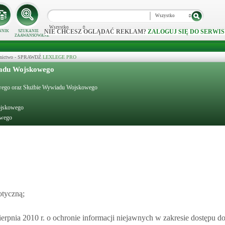
Wszystko
Wszystko
NIE CHCESZ OGLĄDAĆ REKLAM?
ZALOGUJ SIĘ DO SERWIS
NNIK
SZUKANIE
ZAAWANSOWANE
ecznictwo - SPRAWDŹ
LEXLEGE PRO
iadu Wojskowego
kowego oraz Służbie Wywiadu Wojskowego
ojskowego
owego
otyczną;
erpnia 2010 r. o ochronie informacji niejawnych w zakresie dostępu do