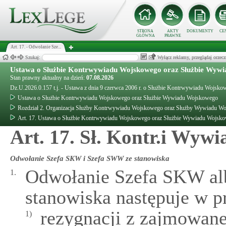
STRONA
AKTY
DOKUMENTY
CE
GŁÓWNA
PRAWNE
Art. 17. - Odwołanie Sze...
Szukaj:
Wyłącz reklamy, przeglądaj orz
Ustawa o Służbie Kontrwywiadu Wojskowego oraz Służbie Wyw
Stan prawny aktualny na dzień:
07.08.2026
Dz.U.2026.0.157 t.j. - Ustawa z dnia 9 czerwca 2006 r. o Służbie Kontrwywiadu Wojs
Ustawa o Służbie Kontrwywiadu Wojskowego oraz Służbie Wywiadu Wojskowego
Rozdział 2. Organizacja Służby Kontrwywiadu Wojskowego oraz Służby Wywiadu W
Art. 17. Ustawa o Służbie Kontrwywiadu Wojskowego oraz Służbie Wywiadu Wojsk
Art. 17. Sł. Kontr.i Wyw
Odwołanie Szefa SKW i Szefa SWW ze stanowiska
Odwołanie Szefa SKW a
1.
stanowiska następuje w p
rezygnacji z zajmowane
1)