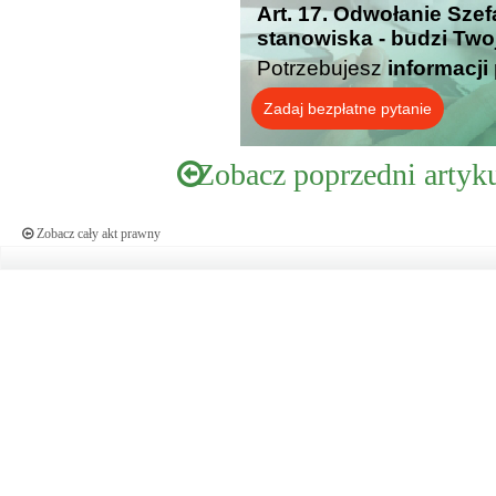
Art. 17. Odwołanie Sze
stanowiska - budzi Two
Potrzebujesz
informacji
Zadaj bezpłatne pytanie
Zobacz poprzedni artyk
Zobacz cały akt prawny