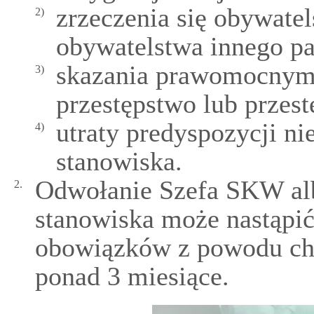
zrzeczenia się obywatel
2)
obywatelstwa innego p
skazania prawomocnym
3)
przestępstwo lub przes
utraty predyspozycji n
4)
stanowiska.
Odwołanie Szefa SKW a
2.
stanowiska może nastąpi
obowiązków z powodu cho
ponad 3 miesiące.