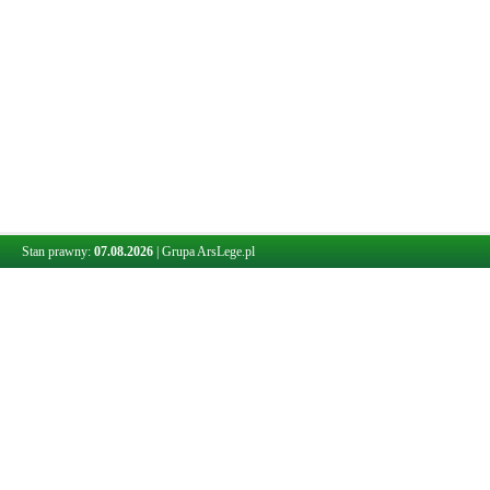
Stan prawny:
07.08.2026
|
Grupa ArsLege.pl