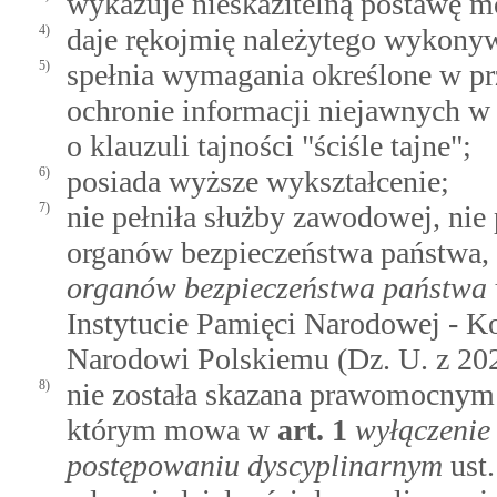
wykazuje nieskazitelną postawę mo
4)
daje rękojmię należytego wykonyw
5)
spełnia wymagania określone w prz
ochronie informacji niejawnych w 
o klauzuli tajności "ściśle tajne";
6)
posiada wyższe wykształcenie;
7)
nie pełniła służby zawodowej, nie
organów bezpieczeństwa państwa
organów bezpieczeństwa państwa
Instytucie Pamięci Narodowej - K
Narodowi Polskiemu (Dz. U. z 2023
8)
nie została skazana prawomocnym 
którym mowa w
art.
1
wyłączenie
postępowaniu dyscyplinarnym
ust.