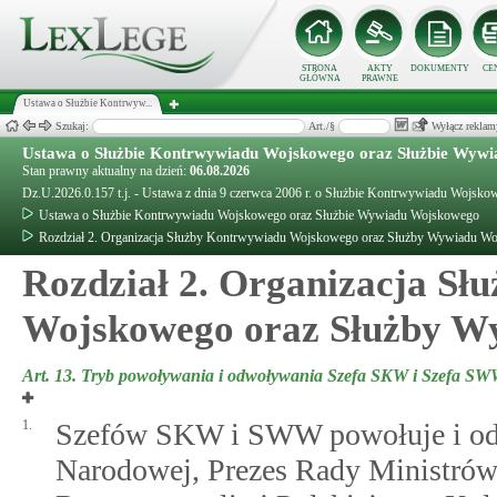
STRONA
AKTY
DOKUMENTY
CE
GŁÓWNA
PRAWNE
Ustawa o Służbie Kontrwyw...
Szukaj:
Art./§
Wyłącz reklam
Ustawa o Służbie Kontrwywiadu Wojskowego oraz Służbie Wyw
Stan prawny aktualny na dzień:
06.08.2026
Dz.U.2026.0.157 t.j. - Ustawa z dnia 9 czerwca 2006 r. o Służbie Kontrwywiadu Wojs
Ustawa o Służbie Kontrwywiadu Wojskowego oraz Służbie Wywiadu Wojskowego
Rozdział 2. Organizacja Służby Kontrwywiadu Wojskowego oraz Służby Wywiadu W
Rozdział 2. Organizacja S
Wojskowego oraz Służby W
Art. 13.
Tryb powoływania i odwoływania Szefa SKW i Szefa S
1.
Szefów SKW i SWW powołuje i odw
Narodowej, Prezes Rady Ministrów,