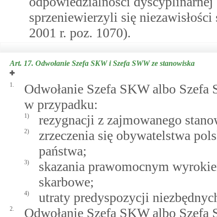
odpowiedzialności dyscyplinarnej
sprzeniewierzyli się niezawisłości 
2001 r. poz. 1070).
Art. 17.
Odwołanie Szefa SKW i Szefa SWW ze stanowiska
1.
Odwołanie Szefa SKW albo Szefa 
w przypadku:
1)
rezygnacji z zajmowanego stano
2)
zrzeczenia się obywatelstwa pol
państwa;
3)
skazania prawomocnym wyrokiem
skarbowe;
4)
utraty predyspozycji niezbędny
2.
Odwołanie Szefa SKW albo Szefa