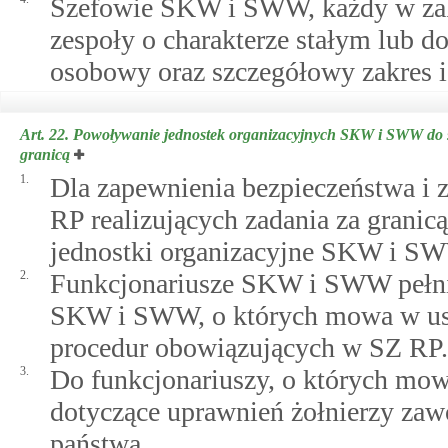
Szefowie SKW i SWW, każdy w zakr
zespoły o charakterze stałym lub d
osobowy oraz szczegółowy zakres i 
Art. 22.
Powoływanie jednostek organizacyjnych SKW i SWW do s
granicą
1.
Dla zapewnienia bezpieczeństwa i
RP realizujących zadania za granic
jednostki organizacyjne SKW i S
2.
Funkcjonariusze SKW i SWW pełnią
SKW i SWW, o których mowa w ust.
procedur obowiązujących w SZ RP.
3.
Do funkcjonariuszy, o których mowa
dotyczące uprawnień żołnierzy zaw
państwa.