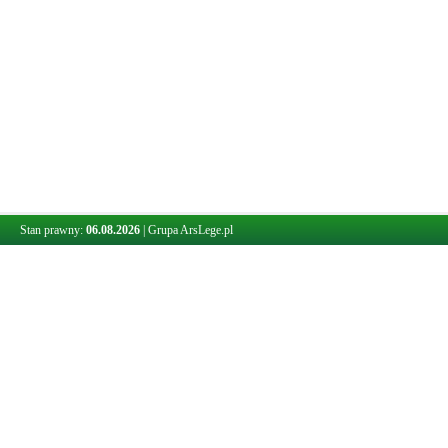
Stan prawny:
06.08.2026
|
Grupa ArsLege.pl