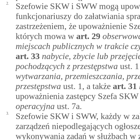
2.
Szefowie SKW i SWW mogą upoważ
funkcjonariuszy do załatwiania spr
zastrzeżeniem, że upoważnienie S
których mowa w
art.
29
obserwowa
miejscach publicznych w trakcie c
art.
33
nabycie, zbycie lub przeję
pochodzących z przestępstwa
ust. 1
wytwarzania, przemieszczania, pr
przestępstwa
ust. 1, a także
art.
31
upoważnienia zastępcy Szefa SKW
operacyjna
ust. 7a.
3.
Szefowie SKW i SWW, każdy w zakr
zarządzeń niepodlegających ogłosze
wykonywania zadań w służbach w z