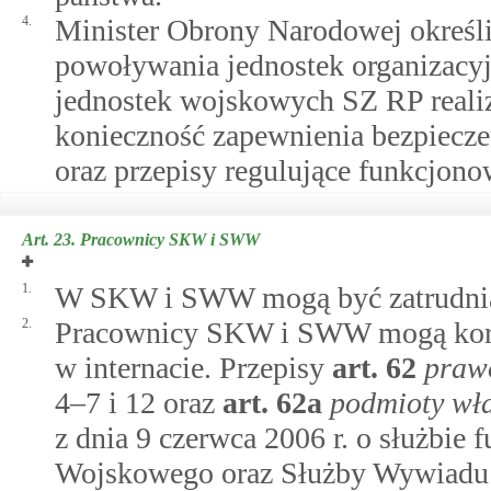
4.
Minister Obrony Narodowej określi,
powoływania jednostek organizac
jednostek wojskowych SZ RP realiz
konieczność zapewnienia bezpiecze
oraz przepisy regulujące funkcjono
Art. 23.
Pracownicy SKW i SWW
1.
W SKW i SWW mogą być zatrudnia
2.
Pracownicy SKW i SWW mogą korzys
w internacie. Przepisy
art.
62
praw
4–7 i 12 oraz
art.
62a
podmioty wł
z dnia 9 czerwca 2006 r. o służbi
Wojskowego oraz Służby Wywiadu W