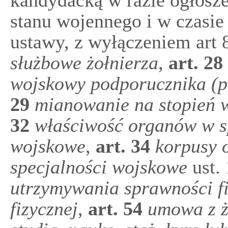
kandydacką w razie ogłosze
stanu wojennego i w czasie 
ustawy, z wyłączeniem art 
służbowe żołnierza
,
art.
28
wojskowy podporucznika (p
29
mianowanie na stopień 
32
właściwość organów w s
wojskowe
,
art.
34
korpusy 
specjalności wojskowe
ust. 
utrzymywania sprawności fi
fizycznej
,
art.
54
umowa z ż