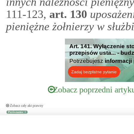
innych należności pieniężn
111-123,
art.
130
uposażeni
pieniężne żołnierzy w służb
Art. 141. Wyłączenie s
przepisów usta... - bud
Potrzebujesz
informacji
Zadaj bezpłatne pytanie
Zobacz poprzedni artyk
Zobacz cały akt prawny
Porównania: 1