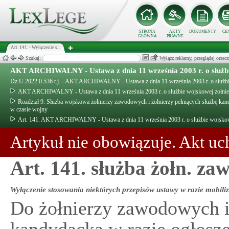
STRONA
AKTY
DOKUMENTY
CE
GŁÓWNA
PRAWNE
Art. 141. - Wyłączenie s...
Szukaj:
Wyłącz reklamy, przeglądaj orz
AKT ARCHIWALNY - Ustawa z dnia 11 września 2003 r. o służb
Dz.U.2022.0.536 t.j. - AKT ARCHIWALNY - Ustawa z dnia 11 września 2003 r. o służb
AKT ARCHIWALNY - Ustawa z dnia 11 września 2003 r. o służbie wojskowej żołni
Rozdział 9. Służba wojskowa żołnierzy zawodowych i żołnierzy pełniących służbę kand
w czasie wojny
Art. 141. AKT ARCHIWALNY - Ustawa z dnia 11 września 2003 r. o służbie wojsko
Artykuł nie obowiązuje. Akt uc
Art. 141. służba żołn. za
Wyłączenie stosowania niektórych przepisów ustawy w razie mobiliz
Do żołnierzy zawodowych i 