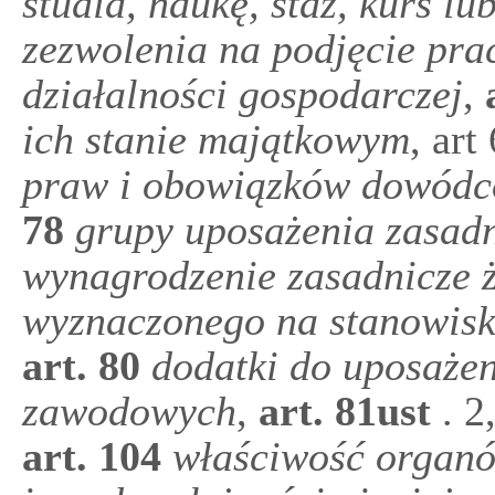
studia, naukę, staż, kurs lu
zezwolenia na podjęcie pra
działalności gospodarczej
,
ich stanie majątkowym
, art
praw i obowiązków dowódc
78
grupy uposażenia zasad
wynagrodzenie zasadnicze 
wyznaczonego na stanowisko
art.
80
dodatki do uposażen
zawodowych
,
art.
81ust
. 2
art.
104
właściwość organó