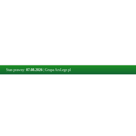
Stan prawny:
07.08.2026
|
Grupa ArsLege.pl