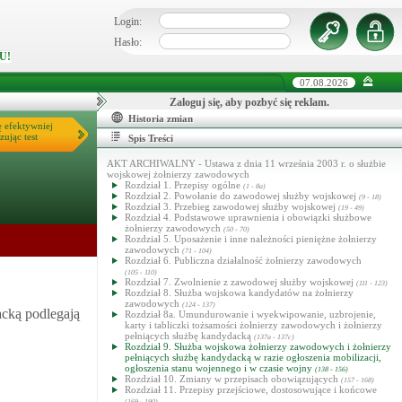
Login:
Hasło:
U!
07.08.2026
Zaloguj się, aby pozbyć się reklam.
Historia zmian
ę efektywniej
zując test
Spis Treści
AKT ARCHIWALNY - Ustawa z dnia 11 września 2003 r. o służbie
wojskowej żołnierzy zawodowych
Rozdział 1. Przepisy ogólne
(1 - 8a)
Rozdział 2. Powołanie do zawodowej służby wojskowej
(9 - 18)
Rozdział 3. Przebieg zawodowej służby wojskowej
(19 - 49)
Rozdział 4. Podstawowe uprawnienia i obowiązki służbowe
żołnierzy zawodowych
(50 - 70)
Rozdział 5. Uposażenie i inne należności pieniężne żołnierzy
zawodowych
(71 - 104)
Rozdział 6. Publiczna działalność żołnierzy zawodowych
(105 - 110)
Rozdział 7. Zwolnienie z zawodowej służby wojskowej
(111 - 123)
Rozdział 8. Służba wojskowa kandydatów na żołnierzy
zawodowych
(124 - 137)
acką podlegają
Rozdział 8a. Umundurowanie i wyekwipowanie, uzbrojenie,
karty i tabliczki tożsamości żołnierzy zawodowych i żołnierzy
pełniących służbę kandydacką
(137a - 137c)
Rozdział 9. Służba wojskowa żołnierzy zawodowych i żołnierzy
pełniących służbę kandydacką w razie ogłoszenia mobilizacji,
ogłoszenia stanu wojennego i w czasie wojny
(138 - 156)
Rozdział 10. Zmiany w przepisach obowiązujących
(157 - 168)
Rozdział 11. Przepisy przejściowe, dostosowujące i końcowe
(169 - 190)