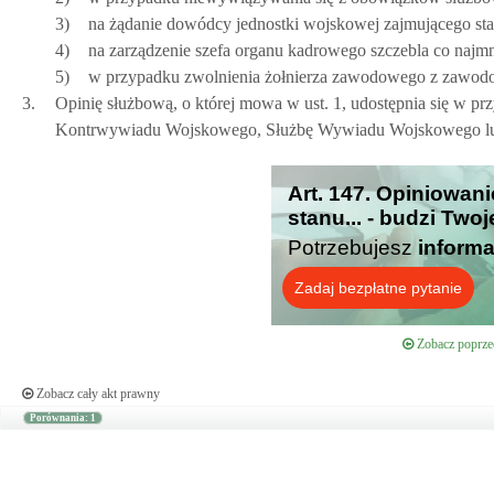
3)
na żądanie dowódcy jednostki wojskowej zajmującego st
4)
na zarządzenie szefa organu kadrowego szczebla co najmn
5)
w przypadku zwolnienia żołnierza zawodowego z zawodo
3.
Opinię służbową, o której mowa w ust. 1, udostępnia się w pr
Kontrwywiadu Wojskowego, Służbę Wywiadu Wojskowego lub
Art. 147. Opiniowani
stanu... - budzi Two
Potrzebujesz
informa
Zadaj bezpłatne pytanie
Zobacz poprzed
Zobacz cały akt prawny
Porównania: 1