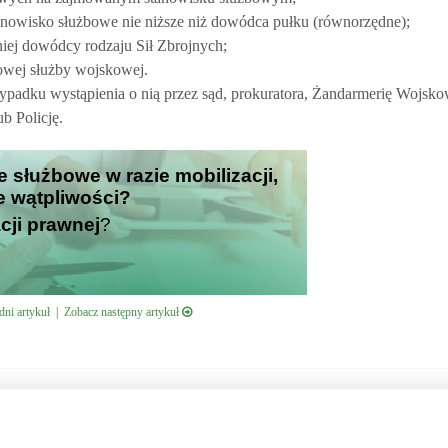
anowisko służbowe nie niższe niż dowódca pułku (równorzędne);
iej dowódcy rodzaju Sił Zbrojnych;
wej służby wojskowej.
zypadku wystąpienia o nią przez sąd, prokuratora, Żandarmerię Wojsko
 Policję.
e służbowe w razie mobilizacji,
je wątpliwości?
cji prawnej
?
ni artykuł
|
Zobacz następny artykuł