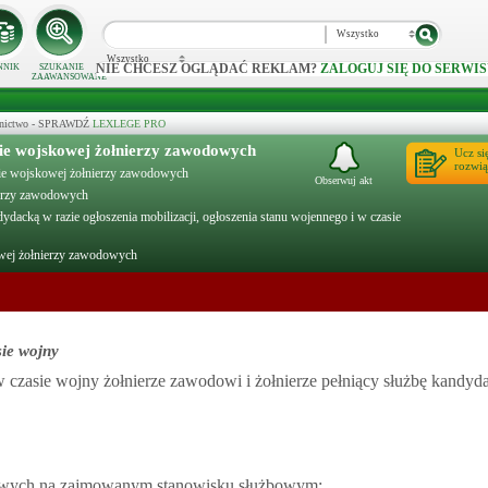
Wszystko
Wszystko
NIE CHCESZ OGLĄDAĆ REKLAM?
ZALOGUJ SIĘ DO SERWIS
NNIK
SZUKANIE
ZAAWANSOWANE
ecznictwo - SPRAWDŹ
LEXLEGE PRO
ie wojskowej żołnierzy zawodowych
Ucz si
rozwią
ie wojskowej żołnierzy zawodowych
Obserwuj akt
erzy zawodowych
dacką w razie ogłoszenia mobilizacji, ogłoszenia stanu wojennego i w czasie
wej żołnierzy zawodowych
sie wojny
 w czasie wojny żołnierze zawodowi i żołnierze pełniący służbę kandyd
owych na zajmowanym stanowisku służbowym;