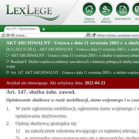
STRONA
AKTY
DOKUMENTY
CE
GŁÓWNA
PRAWNE
Art. 147. - Opiniowanie ...
Szukaj:
Wyłącz reklamy, przeglądaj orz
AKT ARCHIWALNY - Ustawa z dnia 11 września 2003 r. o służb
Dz.U.2022.0.536 t.j. - AKT ARCHIWALNY - Ustawa z dnia 11 września 2003 r. o służb
AKT ARCHIWALNY - Ustawa z dnia 11 września 2003 r. o służbie wojskowej żołni
Rozdział 9. Służba wojskowa żołnierzy zawodowych i żołnierzy pełniących służbę kandy
wojny
Art. 147. AKT ARCHIWALNY - Ustawa z dnia 11 września 2003 r. o służbie wojsko
Artykuł nie obowiązuje. Akt uchylony dnia:
2022-04-23
Art. 147. służba żołn. zawod.
Opiniowanie służbowe w razie mobilizacji, stanu wojennego i w cza
1.
W razie ogłoszenia mobilizacji, ogłoszenia stanu wojennego i
opiniowaniu służbowemu.
2.
Opinię służbową sporządza się:
1)
na zakończenie szkolenia trwającego co najmniej miesiąc;
2)
w przypadku niewywiązywania się z obowiązków służb