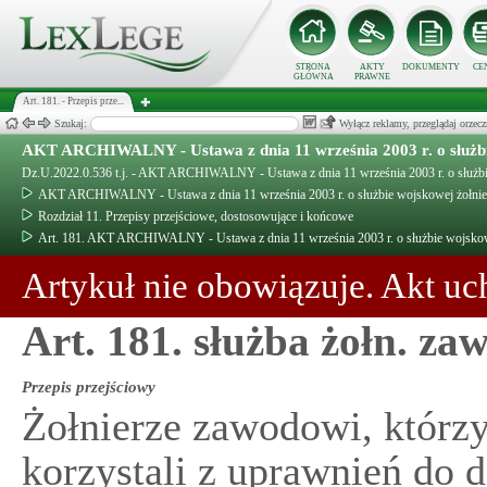
STRONA
AKTY
DOKUMENTY
CE
GŁÓWNA
PRAWNE
Art. 181. - Przepis prze...
Szukaj:
Wyłącz reklamy, przeglądaj orz
AKT ARCHIWALNY - Ustawa z dnia 11 września 2003 r. o służb
Dz.U.2022.0.536 t.j. - AKT ARCHIWALNY - Ustawa z dnia 11 września 2003 r. o służb
AKT ARCHIWALNY - Ustawa z dnia 11 września 2003 r. o służbie wojskowej żołni
Rozdział 11. Przepisy przejściowe, dostosowujące i końcowe
Art. 181. AKT ARCHIWALNY - Ustawa z dnia 11 września 2003 r. o służbie wojsko
Artykuł nie obowiązuje. Akt uc
Art. 181. służba żołn. za
Przepis przejściowy
Żołnierze zawodowi, którzy
korzystali z uprawnień do 