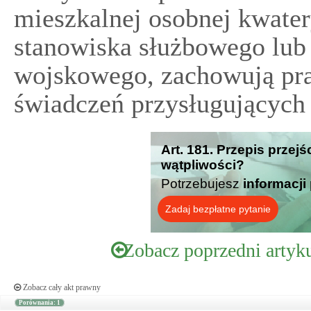
mieszkalnej osobnej kwater
stanowiska służbowego lub
wojskowego, zachowują pra
świadczeń przysługujących 
Art. 181. Przepis przej
wątpliwości?
Potrzebujesz
informacji
Zadaj bezpłatne pytanie
Zobacz poprzedni artyk
Zobacz cały akt prawny
Porównania: 1