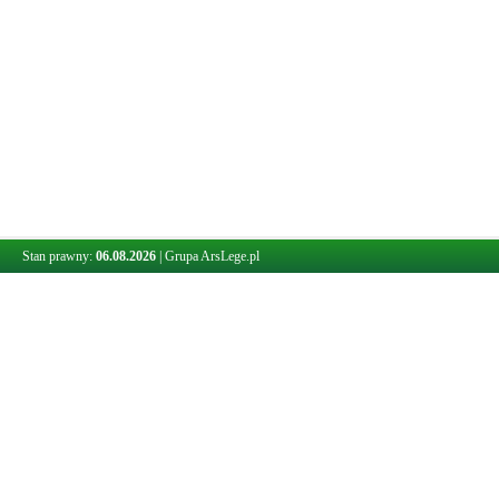
Stan prawny:
06.08.2026
|
Grupa ArsLege.pl