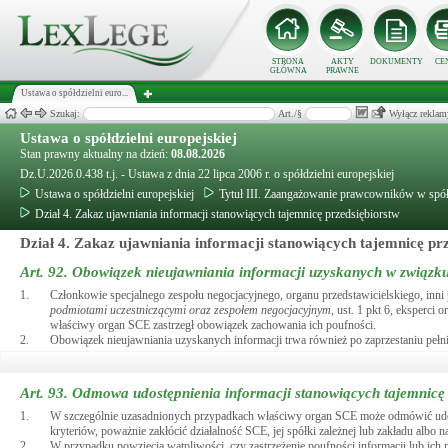
STRONA
AKTY
DOKUMENTY
CE
GŁÓWNA
PRAWNE
Ustawa o spółdzielni euro...
Szukaj:
Art./§
Wyłącz reklam
Ustawa o spółdzielni europejskiej
Stan prawny aktualny na dzień:
08.08.2026
Dz.U.2026.0.438 t.j. - Ustawa z dnia 22 lipca 2006 r. o spółdzielni europejskiej
Ustawa o spółdzielni europejskiej
Tytuł III. Zaangażowanie prawcowników w spółd
Dział 4. Zakaz ujawniania informacji stanowiących tajemnicę przedsiębiorstw
Dział 4. Zakaz ujawniania informacji stanowiących tajemnicę pr
Art. 92.
Obowiązek nieujawniania informacji uzyskanych w związku
1.
Członkowie specjalnego zespołu negocjacyjnego, organu przedstawicielskiego, inn
podmiotami uczestniczącymi oraz zespołem negocjacyjnym
, ust. 1 pkt 6, eksperci
właściwy organ SCE zastrzegł obowiązek zachowania ich poufności.
2.
Obowiązek nieujawniania uzyskanych informacji trwa również po zaprzestaniu pełnien
Art. 93.
Odmowa udostępnienia informacji stanowiących tajemnicę p
1.
W szczególnie uzasadnionych przypadkach właściwy organ SCE może odmówić udost
kryteriów, poważnie zakłócić działalność SCE, jej spółki zależnej lub zakładu albo n
2.
W przypadku powzięcia wątpliwości, czy zastrzeżenie poufności informacji lub ich 