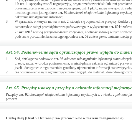
lub ust. 1, specjalny zespół negocjacyjny, organ przedstawicielski lub inni przed
uczestniczącymi oraz zespołem negocjacyjnym
, ust. 1 pkt 6, mogą wystąpić do sąd
nieudostępnienie jest zgodne z
art.
92
obowiązek nieujawniania informacji uzyskany
nakazanie udostępnienia informacji.
3.
W sprawach, o których mowa w ust. 2, stosuje się odpowiednio przepisy Kodeksu
1
samorządzie załogi przedsiębiorstwa państwowego, z wyłączeniem
art.
691
zakres
7
2 i
art.
691
wymóg przeprowadzenia rozprawy
, Zdolność sądową w tych sprawach
podstawie porozumienia zawartego zgodnie z
art.
58
zakres porozumienia między 
Art. 94.
Postanowienie sądu ograniczające prawo wglądu do mate
1.
Sąd, działając na podstawie
art.
93
odmowa udostępnienia informacji stanowiących t
urzędu, może, w drodze postanowienia, w niezbędnym zakresie ograniczyć prawo 
jeżeli udostępnienie tego materiału groziłoby ujawnieniem informacji stanowiących
2.
Na postanowienie sądu ograniczające prawo wglądu do materiału dowodowego zażal
Art. 95.
Przepisy ustawy a przepisy o ochronie informacji niejawn
Przepisy
art.
92
obowiązek nieujawniania informacji uzyskanych w związku z pełnioną fu
prawem.
Czytaj dalej (Dział 5. Ochrona praw pracowników w zakresie zaangażowania)