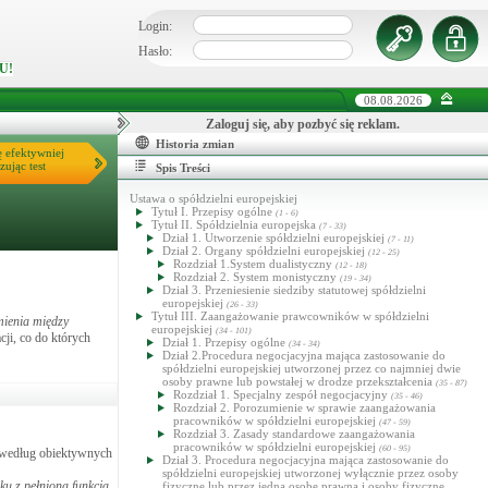
Login:
Hasło:
U!
08.08.2026
Zaloguj się, aby pozbyć się reklam.
Historia zmian
ę efektywniej
zując test
Spis Treści
Ustawa o spółdzielni europejskiej
Tytuł I. Przepisy ogólne
(1 - 6)
Tytuł II. Spółdzielnia europejska
(7 - 33)
Dział 1. Utworzenie spółdzielni europejskiej
(7 - 11)
Dział 2. Organy spółdzielni europejskiej
(12 - 25)
Rozdział 1.System dualistyczny
(12 - 18)
Rozdział 2. System monistyczny
(19 - 34)
Dział 3. Przeniesienie siedziby statutowej spółdzielni
europejskiej
(26 - 33)
Tytuł III. Zaangażowanie prawcowników w spółdzielni
mienia między
europejskiej
(34 - 101)
cji, co do których
Dział 1. Przepisy ogólne
(34 - 34)
Dział 2.Procedura negocjacyjna mająca zastosowanie do
spółdzielni europejskiej utworzonej przez co najmniej dwie
osoby prawne lub powstałej w drodze przekształcenia
(35 - 87)
Rozdział 1. Specjalny zespół negocjacyjny
(35 - 46)
Rozdział 2. Porozumienie w sprawie zaangażowania
pracowników w spółdzielni europejskiej
(47 - 59)
Rozdział 3. Zasady standardowe zaangażowania
pracowników w spółdzielni europejskiej
(60 - 95)
, według obiektywnych
Dział 3. Procedura negocjacyjna mająca zastosowanie do
spółdzielni europejskiej utworzonej wyłącznie przez osoby
u z pełnioną funkcją
,
fizyczne lub przez jedną osobę prawną i osoby fizyczne