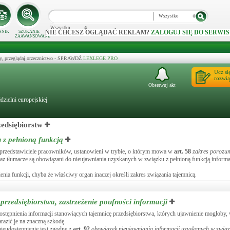
Wszystko
Wszystko
NIE CHCESZ OGLĄDAĆ REKLAM?
ZALOGUJ SIĘ DO SERWIS
NNIK
SZUKANIE
ZAAWANSOWANE
y, przeglądaj orzecznictwo - SPRAWDŹ
LEXLEGE PRO
Ucz si
rozwią
Obserwuj akt
zielni europejskiej
zedsiębiorstw
 z pełnioną funkcją
i przedstawiciele pracowników, ustanowieni w trybie, o którym mowa w
art.
58
zakres porozu
 oraz tłumacze są obowiązani do nieujawniania uzyskanych w związku z pełnioną funkcją informa
ia funkcji, chyba że właściwy organ inaczej określi zakres związania tajemnicą.
rzedsiębiorstwa, zastrzeżenie poufności informacji
ępnienia informacji stanowiących tajemnicę przedsiębiorstwa, których ujawnienie mogłoby
arazić je na znaczną szkodę.
nieudostępnienie jest zgodne z
art.
92
obowiązek nieujawniania informacji uzyskanych w związk