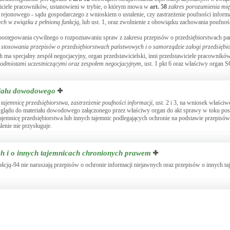
stawiciele pracowników, ustanowieni w trybie, o którym mowa w
art.
58
zakres porozumienia mi
u rejonowego - sądu gospodarczego z wnioskiem o ustalenie, czy zastrzeżenie poufności informa
ch w związku z pełnioną funkcją
, lub ust. 1, oraz zwolnienie z obowiązku zachowania poufnośc
 postępowania cywilnego o rozpoznawaniu spraw z zakresu przepisów o przedsiębiorstwach p
 stosowania przepisów o przedsiębiorstwach państwowych i o samorządzie załogi przedsięb
 ma specjalny zespół negocjacyjny, organ przedstawicielski, inni przedstawiciele pracownikó
podmiotami uczestniczącymi oraz zespołem negocjacyjnym
, ust. 1 pkt 6 oraz właściwy organ 
riału dowodowego
ajemnicę przedsiębiorstwa, zastrzeżenie poufności informacji
, ust. 2 i 3, na wniosek właści
wglądu do materiału dowodowego załączonego przez właściwy organ do akt sprawy w toku po
 tajemnicę przedsiębiorstwa lub innych tajemnic podlegających ochronie na podstawie przepisó
enie nie przysługuje.
ych i o innych tajemnicach chronionych prawem
nkcją
-94 nie naruszają przepisów o ochronie informacji niejawnych oraz przepisów o innych t