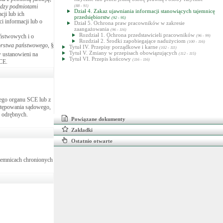
ędzy podmiotami
(88 - 91)
Dział 4. Zakaz ujawniania informacji stanowiących tajemnicę
cji lub ich
przedsiębiorstw
(92 - 95)
i informacji lub o
Dział 5. Ochrona praw pracowników w zakresie
zaangażowania
(96 - 116)
Rozdział 1. Ochrona przedstawicieli pracowników
aństwowych i o
(96 - 99)
Rozdział 2. Środki zapobiegające nadużyciom
(100 - 116)
iorstwa państwowego
, §
Tytuł IV. Przepisy porządkowe i karne
(102 - 111)
Tytuł V. Zmiany w przepisach obowiązujących
w ustanowieni na
(112 - 115)
Tytuł VI. Przepis końcowy
(116 - 116)
SCE.
wego organu SCE lub z
stępowania sądowego,
w odrębnych.
Powiązane dokumenty
Zakładki
Ostatnio otwarte
ajemnicach chronionych