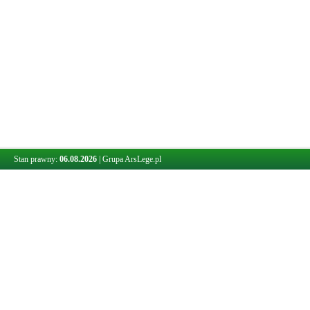
Stan prawny:
06.08.2026
|
Grupa ArsLege.pl