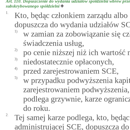
Art. 110.
Dopuszczenie do wydania udziałów spółdzielni wbrew prze
subskrybowanego spółdzielni
1.
Kto, będąc członkiem zarządu albo
dopuszcza do wydania udziałów S
1)
w zamian za zobowiązanie się c
świadczenia usług,
2)
po cenie niższej niż ich wartość
3)
niedostatecznie opłaconych,
4)
przed zarejestrowaniem SCE,
5)
w przypadku podwyższenia kapit
zarejestrowaniem podwyższenia,
podlega grzywnie, karze ogranic
do roku.
2.
Tej samej karze podlega, kto, będą
administrującej SCE, dopuszcza do