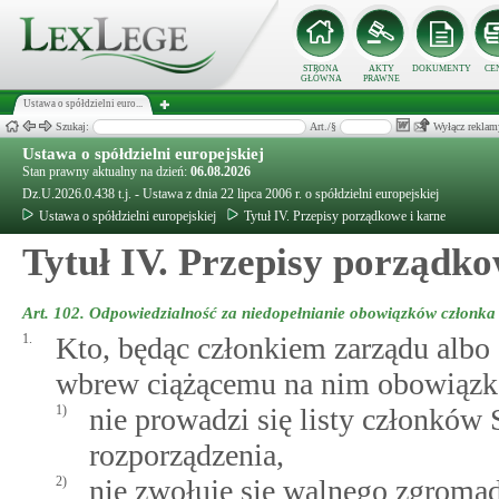
STRONA
AKTY
DOKUMENTY
CE
GŁÓWNA
PRAWNE
Ustawa o spółdzielni euro...
Szukaj:
Art./§
Wyłącz reklam
Ustawa o spółdzielni europejskiej
Stan prawny aktualny na dzień:
06.08.2026
Dz.U.2026.0.438 t.j. - Ustawa z dnia 22 lipca 2006 r. o spółdzielni europejskiej
Ustawa o spółdzielni europejskiej
Tytuł IV. Przepisy porządkowe i karne
Tytuł IV. Przepisy porządko
Art. 102.
Odpowiedzialność za niedopełnianie obowiązków członka 
1.
Kto, będąc członkiem zarządu albo
wbrew ciążącemu na nim obowiązko
1)
nie prowadzi się listy członkó
rozporządzenia,
2)
nie zwołuje się walnego zgromad