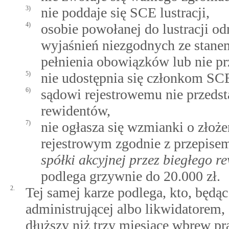
3)
nie poddaje się SCE lustracji,
4)
osobie powołanej do lustracji od
wyjaśnień niezgodnych ze stanem
pełnienia obowiązków lub nie p
5)
nie udostępnia się członkom SCE 
6)
sądowi rejestrowemu nie przedst
rewidentów,
7)
nie ogłasza się wzmianki o złoże
rejestrowym zgodnie z przepis
spółki akcyjnej przez biegłego r
podlega grzywnie do 20.000 zł.
2.
Tej samej karze podlega, kto, będą
administrującej albo likwidatorem,
dłuższy niż trzy miesiące wbrew pr