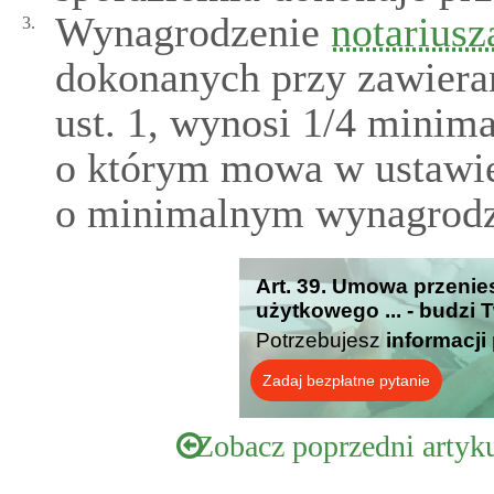
Wynagrodzenie
notariusz
3.
dokonanych przy zawiera
ust. 1, wynosi 1/4 minim
o którym mowa w ustawie 
o minimalnym wynagrodze
Art. 39. Umowa przenie
użytkowego ... - budzi 
Potrzebujesz
informacji
Zadaj bezpłatne pytanie
Zobacz poprzedni artyk