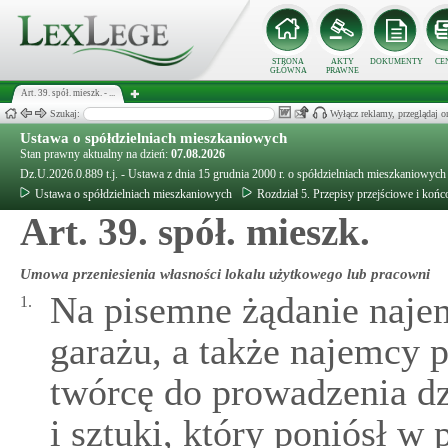
STRONA
AKTY
DOKUMENTY
CE
GŁÓWNA
PRAWNE
Art. 39. spół. mieszk. - ...
Szukaj:
Wyłącz reklamy, przeglądaj
Ustawa o spółdzielniach mieszkaniowych
Stan prawny aktualny na dzień:
07.08.2026
Dz.U.2026.0.889 t.j. - Ustawa z dnia 15 grudnia 2000 r. o spółdzielniach mieszkaniowych
Ustawa o spółdzielniach mieszkaniowych
Rozdział 5. Przepisy przejściowe i koń
Art. 39. spół. mieszk.
Umowa przeniesienia własności lokalu użytkowego lub pracowni
Na pisemne żądanie naje
1.
garażu, a także najemcy 
twórcę do prowadzenia dz
i sztuki, który poniósł w