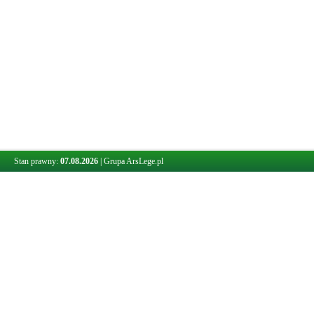
Stan prawny:
07.08.2026
|
Grupa ArsLege.pl