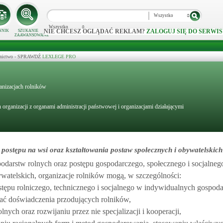
Wszystko
Wszystko
NIE CHCESZ OGLĄDAĆ REKLAM?
ZALOGUJ SIĘ DO SERWIS
NNIK
SZUKANIE
ZAAWANSOWANE
ecznictwo - SPRAWDŹ
LEXLEGE PRO
anizacjach rolników
 organizacji z organami administracji państwowej i organizacjami działającymi
postępu na wsi oraz kształtowania postaw społecznych i obywatelskich
odarstw rolnych oraz postępu gospodarczego, społecznego i socjalnego
atelskich, organizacje rolników mogą, w szczególności:
stępu rolniczego, technicznego i socjalnego w indywidualnych gospod
ć doświadczenia przodujących rolników,
ych oraz rozwijaniu przez nie specjalizacji i kooperacji,