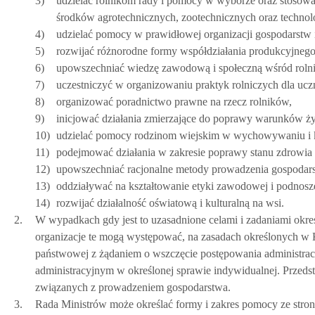
3)
udzielać rolnikom rady i pomocy w wyborze oraz stosowa
środków agrotechnicznych, zootechnicznych oraz technolo
4)
udzielać pomocy w prawidłowej organizacji gospodarstw 
5)
rozwijać różnorodne formy współdziałania produkcyjnego 
6)
upowszechniać wiedzę zawodową i społeczną wśród rolni
7)
uczestniczyć w organizowaniu praktyk rolniczych dla ucz
8)
organizować poradnictwo prawne na rzecz rolników,
9)
inicjować działania zmierzające do poprawy warunków życi
10)
udzielać pomocy rodzinom wiejskim w wychowywaniu i ks
11)
podejmować działania w zakresie poprawy stanu zdrowia lu
12)
upowszechniać racjonalne metody prowadzenia gospodar
13)
oddziaływać na kształtowanie etyki zawodowej i podnosze
14)
rozwijać działalność oświatową i kulturalną na wsi.
2.
W wypadkach gdy jest to uzasadnione celami i zadaniami określ
organizacje te mogą występować, na zasadach określonych w 
państwowej z żądaniem o wszczęcie postępowania administrac
administracyjnym w określonej sprawie indywidualnej. Przeds
związanych z prowadzeniem gospodarstwa.
3.
Rada Ministrów może określać formy i zakres pomocy ze stro