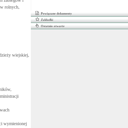
ch zabiegów i
ów rolnych,
Powiązane dokumenty
Zakładki
Ostatnio otwarte
ieży wiejskiej,
lników,
inistracji
awach
ci wymienionej