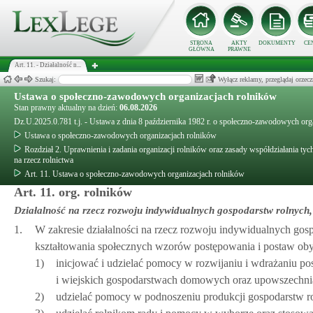
STRONA
AKTY
DOKUMENTY
CE
GŁÓWNA
PRAWNE
Art. 11. - Działalność n...
Szukaj:
Wyłącz reklamy, przeglądaj orz
Ustawa o społeczno-zawodowych organizacjach rolników
Stan prawny aktualny na dzień:
06.08.2026
Dz.U.2025.0.781 t.j. - Ustawa z dnia 8 października 1982 r. o społeczno-zawodowych org
Ustawa o społeczno-zawodowych organizacjach rolników
Rozdział 2. Uprawnienia i zadania organizacji rolników oraz zasady współdziałania tych
na rzecz rolnictwa
Art. 11. Ustawa o społeczno-zawodowych organizacjach rolników
Art. 11. org. rolników
Działalność na rzecz rozwoju indywidualnych gospodarstw rolnych, 
1.
W zakresie działalności na rzecz rozwoju indywidualnych gosp
kształtowania społecznych wzorów postępowania i postaw obyw
1)
inicjować i udzielać pomocy w rozwijaniu i wdrażaniu po
i wiejskich gospodarstwach domowych oraz upowszechnia
2)
udzielać pomocy w podnoszeniu produkcji gospodarstw roln