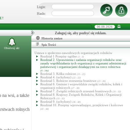
Login:
Hasło:
U!
06.08.2026
Zaloguj się, aby pozbyć się reklam.
Historia zmian
Spis Treści
Obserwuj akt
Ustawa o społeczno-zawodowych organizacjach rolników
Rozdział 1 Przepisy ogólne
(1 - 3)
Rozdział 2. Uprawnienia i zadania organizacji rolników oraz
zasady współdziałania tych organizacji z organami administracji
państwowej i organizacjami działającymi na rzecz rolnictwa
(4 - 14a)
Rozdział 3. Kółka rolnicze
(15 - 21)
Rozdział 4. (uchylony)
(22 - 22)
Rozdział 5. Rolnicze zrzeszenia branżowe
(23 - 26)
Rozdział 6. Gminne i wojewódzkie związki rolników, kółek i
organizacji rolniczych
(27 - 30)
Rozdział 7. Związki rolniczych zrzeszeń branżowych
(31 - 32)
 na wsi, a także
Rozdział 8. Krajowy Związek Rolników, Kółek i Organizacji
Rolniczych
(33 - 35)
Rozdział 9. (uchylony)
(36 - 40)
Rozdział 10. Przepisy wprowadzające, przejściowe i końcowe
arstwach rolnych
(41 - 44)