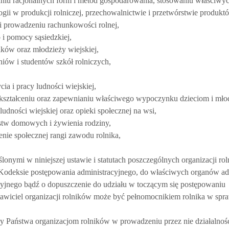
niu racjonalnych form i metod gospodarowania, stosowaniu właściwy
gii w produkcji rolniczej, przechowalnictwie i przetwórstwie produkt
i prowadzeniu rachunkowości rolnej,
i pomocy sąsiedzkiej,
ków oraz młodzieży wiejskiej,
niów i studentów szkół rolniczych,
a i pracy ludności wiejskiej,
ztałceniu oraz zapewnianiu właściwego wypoczynku dzieciom i młodz
dności wiejskiej oraz opieki społecznej na wsi,
stw domowych i żywienia rodziny,
nie społecznej rangi zawodu rolnika,
onymi w niniejszej ustawie i statutach poszczególnych organizacji ro
Kodeksie postępowania administracyjnego, do właściwych organów adm
yjnego bądź o dopuszczenie do udziału w toczącym się postępowaniu
tawiciel organizacji rolników może być pełnomocnikiem rolnika w spr
ny Państwa organizacjom rolników w prowadzeniu przez nie działalnoś