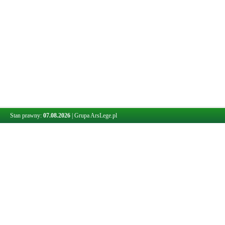
Stan prawny:
07.08.2026
|
Grupa ArsLege.pl