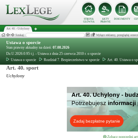
STRONA
AKTY
DOKUMENTY
CE
GŁÓWNA
PRAWNE
Art. 40. - Uchylony
Szukaj:
Wyłącz reklamy, przeglądaj orz
Ustawa o sporcie
Stan prawny aktualny na dzień:
07.08.2026
Dz.U.2026.0.95 t.j. - Ustawa z dnia 25 czerwca 2010 r. o sporcie
Ustawa o sporcie
Rozdział 7. Bezpieczeństwo w sporcie
Art. 40. Ustawa o sp
Art. 40. sport
Uchylony
Art. 40. Uchylony - bud
Potrzebujesz
informacji
Zadaj bezpłatne pytanie
Zobacz poprzedni art