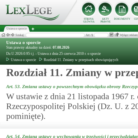
STRONA
AKTY
DOKUMENTY
CE
GŁÓWNA
PRAWNE
Ustawa o sporcie
Szukaj:
Art./§
Wyłącz reklam
Ustawa o sporcie
Stan prawny aktualny na dzień:
07.08.2026
Dz.U.2026.0.95 t.j. - Ustawa z dnia 25 czerwca 2010 r. o sporcie
Ustawa o sporcie
Rozdział 11. Zmiany w przepisach obowiązujących
Rozdział 11. Zmiany w prze
Art. 53.
Zmiana ustawy o powszechnym obowiązku obrony Rzeczypos
W ustawie z dnia 21 listopada 1967 
Rzeczypospolitej Polskiej (Dz. U. z 20
pominięte).
Art. 54.
Zmiana ustawy o wychowaniu w trzeźwości i przeciwdziała