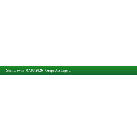
Stan prawny:
07.08.2026
|
Grupa ArsLege.pl