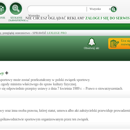
Wszystko
Wszystko
NIE CHCESZ OGLĄDAĆ REKLAM?
ZALOGUJ SIĘ DO SERWIS
NNIK
SZUKANIE
ZAAWANSOWANE
y, przeglądaj orzecznictwo - SPRAWDŹ
LEXLEGE PRO
Ucz si
rozwią
Obserwuj akt
owy
portowy może zostać przekształcony w polski związek sportowy.
zgody ministra właściwego do spraw kultury fizycznej.
się odpowiednio przepisy ustawy z dnia 7 kwietnia 1989 r. – Prawo o stowarzyszeniach.
oraz inna osoba prawna, której statut, umowa albo akt założycielski przewiduje prowadzenie
spółzawodnictwie sportowym organizowanym przez ten związek.