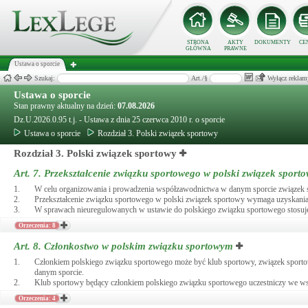
STRONA
AKTY
DOKUMENTY
CE
GŁÓWNA
PRAWNE
Ustawa o sporcie
Szukaj:
Art./§
Wyłącz reklam
Ustawa o sporcie
Stan prawny aktualny na dzień:
07.08.2026
Dz.U.2026.0.95 t.j. - Ustawa z dnia 25 czerwca 2010 r. o sporcie
Ustawa o sporcie
Rozdział 3. Polski związek sportowy
Rozdział 3. Polski związek sportowy
Art. 7.
Przekształcenie związku sportowego w polski związek sport
1.
W celu organizowania i prowadzenia współzawodnictwa w danym sporcie związek s
2.
Przekształcenie związku sportowego w polski związek sportowy wymaga uzyskania 
3.
W sprawach nieuregulowanych w ustawie do polskiego związku sportowego stosuje 
Orzeczenia: 8
Art. 8.
Członkostwo w polskim związku sportowym
1.
Członkiem polskiego związku sportowego może być klub sportowy, związek sportowy 
danym sporcie.
2.
Klub sportowy będący członkiem polskiego związku sportowego uczestniczy we w
Orzeczenia: 4