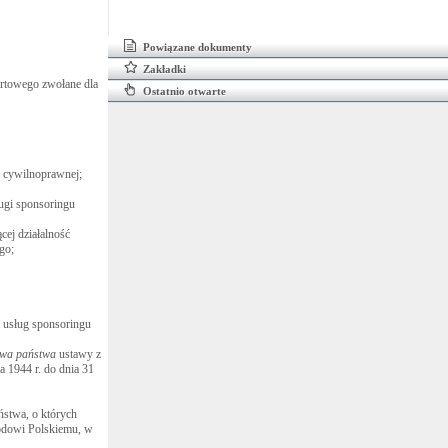
Powiązane dokumenty
Zakładki
ortowego zwołane dla
Ostatnio otwarte
y cywilnoprawnej;
ugi sponsoringu
cej działalność
go;
m usług sponsoringu
twa państwa
ustawy z
a 1944 r. do dnia 31
ństwa, o których
rodowi Polskiemu, w