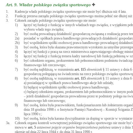
Art. 9.
Władze polskiego związku sportowego
1.
Kadencja władz polskiego związku sportowego nie może być dłuższa niż 4 lata.
2.
Funkcję prezesa zarządu polskiego związku sportowego można pełnić nie dłużej niż 
3.
Członek zarządu polskiego związku sportowego nie może:
1)
łączyć tej funkcji z funkcją w innych władzach tego związku, z wyjątkiem p
wyboru władz tego związku;
2)
być osobą prowadzącą działalność gospodarczą związaną z realizacją przez te
2a)
posiadać w spółkach prawa handlowego prowadzących działalność gospodarczą 
2b)
być wspólnikiem spółki osobowej prawa handlowego prowadzącej działalność g
3)
być osobą, która była skazana prawomocnym wyrokiem za umyślne przestępst
4)
łączyć tej funkcji z pracą na rzecz ministerstwa zapewniającego obsługę mi
5)
łączyć tej funkcji z funkcją trenera kadry narodowej lub funkcją pełnioną 
6)
być członkiem organu, prokurentem lub pełnomocnikiem podmiotu świadczące
finansowego lub rzeczowego;
7)
być osobą najbliższą, w rozumieniu
art.
115
słowniczek
§ 11 ustawy z dnia 6 
gospodarczą polegającą na świadczeniu na rzecz polskiego związku sportow
8)
być osobą najbliższą, w rozumieniu
art.
115
słowniczek
§ 11 ustawy z dnia 6 
a) posiadającej w spółkach prawa handlowego akcje lub udziały,
b) będącej wspólnikiem spółki osobowej prawa handlowego,
c) będącej członkiem organu, prokurentem lub pełnomocnikiem w innym pod
– jeżeli działalność gospodarcza prowadzona przez te podmioty polega na ś
finansowego lub rzeczowego;
9)
być osobą, która była pracownikiem, funkcjonariuszem lub żołnierzem org
dnia 18 grudnia 1998 r. o Instytucie Pamięci Narodowej – Komisji Ścigania Z
lipca 1990 r.;
10)
być osobą, która była karana dyscyplinarnie za doping w sporcie w wymiarz
3a.
Członek organu kontroli wewnętrznej polskiego związku sportowego nie może być 
mowa w
art.
5
ustawowe pojęcie organów bezpieczeństwa państwa
ustawy z dnia 1
okresie od dnia 22 lipca 1944 r. do dnia 31 lipca 1990 r.