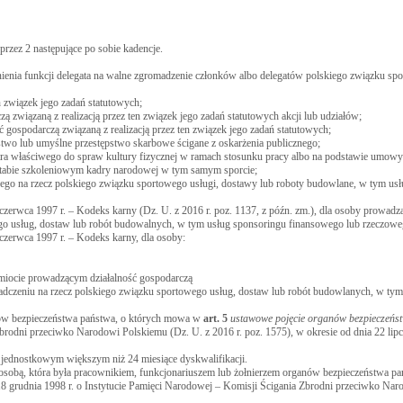
przez 2 następujące po sobie kadencje.
ełnienia funkcji delegata na walne zgromadzenie członków albo delegatów polskiego związku sp
n związek jego zadań statutowych;
związaną z realizacją przez ten związek jego zadań statutowych akcji lub udziałów;
ospodarczą związaną z realizacją przez ten związek jego zadań statutowych;
wo lub umyślne przestępstwo skarbowe ścigane z oskarżenia publicznego;
nistra właściwego do spraw kultury fizycznej w ramach stosunku pracy albo na podstawie umow
w sztabie szkoleniowym kadry narodowej w tym samym sporcie;
go na rzecz polskiego związku sportowego usługi, dostawy lub roboty budowlane, w tym usł
czerwca 1997 r. – Kodeks karny (Dz. U. z 2016 r. poz. 1137, z późn. zm.), dla osoby prowadzą
ego usług, dostaw lub robót budowalnych, w tym usług sponsoringu finansowego lub rzeczowe
czerwca 1997 r. – Kodeks karny, dla osoby:
miocie prowadzącym działalność gospodarczą
wiadczeniu na rzecz polskiego związku sportowego usług, dostaw lub robót budowlanych, w ty
anów bezpieczeństwa państwa, o których mowa w
art.
5
ustawowe pojęcie organów bezpieczeńs
brodni przeciwko Narodowi Polskiemu (Dz. U. z 2016 r. poz. 1575), w okresie od dnia 22 lipc
e jednostkowym większym niż 24 miesiące dyskwalifikacji.
osobą, która była pracownikiem, funkcjonariuszem lub żołnierzem organów bezpieczeństwa pa
8 grudnia 1998 r. o Instytucie Pamięci Narodowej – Komisji Ścigania Zbrodni przeciwko Na