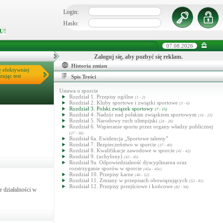
Login:
Hasło:
U!
07.08.2026
Zaloguj się, aby pozbyć się reklam.
Historia zmian
ę efektywniej
zując test
Spis Treści
Ustawa o sporcie
Rozdział 1. Przepisy ogólne
(1 - 2)
Rozdział 2. Kluby sportowe i związki sportowe
(3 - 6)
Rozdział 3. Polski związek sportowy
(7 - 15)
Rozdział 4. Nadzór nad polskim związkiem sportowym
(16 - 23)
Rozdział 5. Narodowy ruch olimpijski
(24 - 26)
Rozdział 6. Wspieranie sportu przez organy władzy publicznej
(27 - 36)
Rozdział 6a. Ewidencja „Sportowe talenty”
Rozdział 7. Bezpieczeństwo w sporcie
(37 - 40)
Rozdział 8. Kwalifikacje zawodowe w sporcie
(41 - 42)
Rozdział 9. (uchylony)
(43 - 45)
Rozdział 9a. Odpowiedzialność dyscyplinarna oraz
rozstrzyganie sporów w sporcie
(45a - 45e)
Rozdział 10. Przepisy karne
(46 - 52)
Rozdział 11. Zmiany w przepisach obowiązujących
(53 - 81)
Rozdział 12. Przepisy przejściowe i końcowe
(82 - 94)
 działalności w