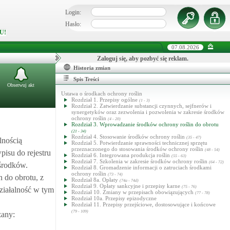
Login:
Hasło:
U!
07.08.2026
Zaloguj się, aby pozbyć się reklam.
Historia zmian
Spis Treści
Obserwuj akt
Ustawa o środkach ochrony roślin
Rozdział 1. Przepisy ogólne
(1 - 3)
Rozdział 2. Zatwierdzanie substancji czynnych, sejfnerów i
synergetyków oraz zezwolenia i pozwolenia w zakresie środków
ochrony roślin
(4 - 20)
Rozdział 3. Wprowadzanie środków ochrony roślin do obrotu
(21 - 34)
Rozdział 4. Stosowanie środków ochrony roślin
(35 - 47)
lnością
Rozdział 5. Potwierdzanie sprawności technicznej sprzętu
przeznaczonego do stosowania środków ochrony roślin
(48 - 54)
isu do rejestru
Rozdział 6. Integrowana produkcja roślin
(55 - 63)
Rozdział 7. Szkolenia w zakresie środków ochrony roślin
(64 - 72)
środków.
Rozdział 8. Gromadzenie informacji o zatruciach środkami
ochrony roślin
(73 - 74)
n do obrotu, z
Rozdział 8a. Opłaty
(74a - 74d)
Rozdział 9. Opłaty sankcyjne i przepisy karne
(75 - 76)
ziałalność w tym
Rozdział 10. Zmiany w przepisach obowiązujących
(77 - 78)
Rozdział 10a. Przepisy epizodyczne
Rozdział 11. Przepisy przejściowe, dostosowujące i końcowe
(79 - 109)
zany: