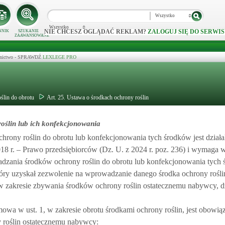
Wszystko
Wszystko
NIE CHCESZ OGLĄDAĆ REKLAM?
ZALOGUJ SIĘ DO SERWIS
NNIK
SZUKANIE
ZAAWANSOWANE
ecznictwo - SPRAWDŹ
LEXLEGE PRO
ślin do obrotu
Art. 25. Ustawa o środkach ochrony roślin
oślin lub ich konfekcjonowania
rony roślin do obrotu lub konfekcjonowania tych środków jest działa
8 r. – Prawo przedsiębiorców (Dz. U. z 2024 r. poz. 236) i wymaga wp
dzania środków ochrony roślin do obrotu lub konfekcjonowania tych 
który uzyskał zezwolenie na wprowadzanie danego środka ochrony rośli
ą w zakresie zbywania środków ochrony roślin ostatecznemu nabywcy, d
mowa w ust. 1, w zakresie obrotu środkami ochrony roślin, jest obowią
 roślin ostatecznemu nabywcy: