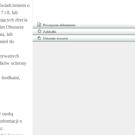
aświadczeniem o
 7 i 8, lub
ujących zbycia
Powiązane dokumenty
kim Obszarze
Zakładki
ia, lub
Ostatnio otwarte
nień do
nabywanych
odków ochrony
i środkami,
z osobą
informacji o
u;