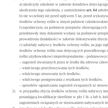
a) ukończyły szkolenie w zakresie doradztwa dotycząceg
ukończeniu tego szkolenia, z zastrzeżeniem
art.
64
szkole
b) nie wcześniej niż przed upływem 5 lat, przed wykon
środków ochrony roślin w innym państwie członkowskim 
Gospodarczym, na podstawie przepisów obowiązujących w
przedstawiły inny dokument wydany na podstawie przepi
prowadzenia działalności w zakresie dokonywania zbycia
c) udzielały nabywcy środków ochrony roślin, na jego ż
środków ochrony roślin oraz dotyczących prawidłowego 
roślin użytkownikowi nieprofesjonalnemu - podstawowych
– zagrożeń stwarzanych przez te środki dla zdrowia czło
– właściwego przechowywania tych środków,
– właściwego stosowania tych środków,
– właściwego postępowania z resztkami tych środków,
– sposobów ograniczania zagrożeń związanych ze stosow
2)
w przypadku zbycia środków ochrony roślin nabywcy inne
posiadającą kwalifikacje określone w pkt 1 lit. a lub b, k
zagrożeniach związanych ze stosowaniem nabywanych śro