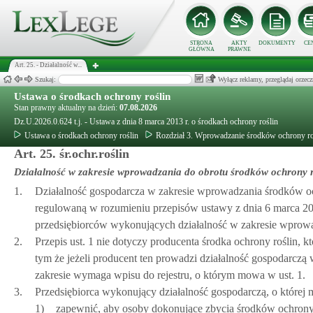
STRONA
AKTY
DOKUMENTY
CE
GŁÓWNA
PRAWNE
Art. 25. - Działalność w...
Szukaj:
Wyłącz reklamy, przeglądaj orz
Ustawa o środkach ochrony roślin
Stan prawny aktualny na dzień:
07.08.2026
Dz.U.2026.0.624 t.j. - Ustawa z dnia 8 marca 2013 r. o środkach ochrony roślin
Ustawa o środkach ochrony roślin
Rozdział 3. Wprowadzanie środków ochrony ro
Art. 25. śr.ochr.roślin
Działalność w zakresie wprowadzania do obrotu środków ochrony r
1.
Działalność gospodarcza w zakresie wprowadzania środków och
regulowaną w rozumieniu przepisów ustawy z dnia 6 marca 201
przedsiębiorców wykonujących działalność w zakresie wprowa
2.
Przepis ust. 1 nie dotyczy producenta środka ochrony roślin, 
tym że jeżeli producent ten prowadzi działalność gospodarcz
zakresie wymaga wpisu do rejestru, o którym mowa w ust. 1.
3.
Przedsiębiorca wykonujący działalność gospodarczą, o której 
1)
zapewnić, aby osoby dokonujące zbycia środków ochrony