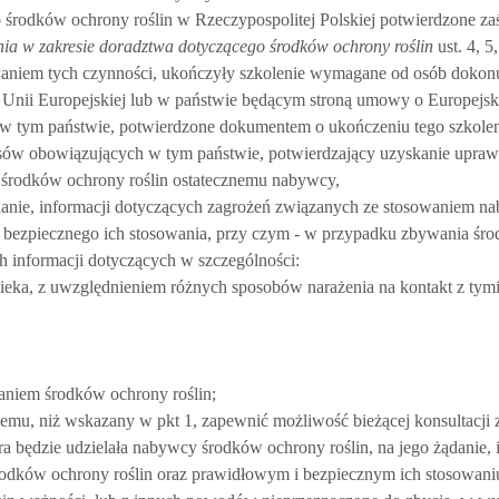
o środków ochrony roślin w Rzeczypospolitej Polskiej potwierdzone z
nia w zakresie doradztwa dotyczącego środków ochrony roślin
ust. 4, 5,
ywaniem tych czynności, ukończyły szkolenie wymagane od osób dokon
Unii Europejskiej lub w państwie będącym stroną umowy o Europejs
 tym państwie, potwierdzone dokumentem o ukończeniu tego szkolen
sów obowiązujących w tym państwie, potwierdzający uzyskanie upraw
 środków ochrony roślin ostatecznemu nabywcy,
ądanie, informacji dotyczących zagrożeń związanych ze stosowaniem 
i bezpiecznego ich stosowania, przy czym - w przypadku zbywania śr
 informacji dotyczących w szczególności:
wieka, z uwzględnieniem różnych sposobów narażenia na kontakt z tym
aniem środków ochrony roślin;
mu, niż wskazany w pkt 1, zapewnić możliwość bieżącej konsultacji 
tóra będzie udzielała nabywcy środków ochrony roślin, na jego żądanie, 
dków ochrony roślin oraz prawidłowym i bezpiecznym ich stosowani