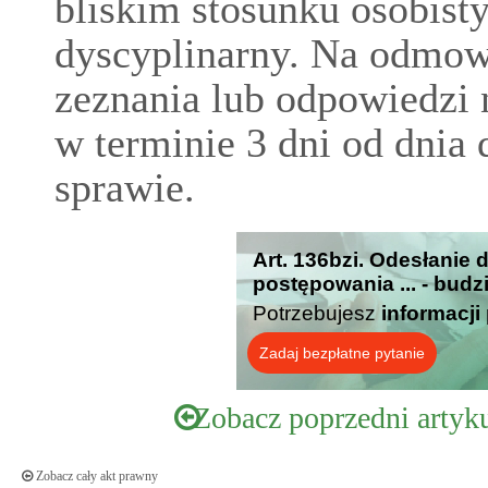
bliskim stosunku osobist
dyscyplinarny. Na odmow
zeznania lub odpowiedzi 
w terminie 3 dni od dnia 
sprawie.
Art. 136bzi. Odesłanie
postępowania ... - budz
Potrzebujesz
informacji
Zadaj bezpłatne pytanie
Zobacz poprzedni artyk
Zobacz cały akt prawny