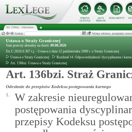
STRONA
AKTY
DOKUMENTY
CE
GŁÓWNA
PRAWNE
Art. 136bzi. - Odesłanie...
Szukaj:
Wyłącz reklamy, przeglądaj orz
Ustawa o Straży Granicznej
Stan prawny aktualny na dzień:
09.08.2026
Dz.U.2026.0.367 t.j. - Ustawa z dnia 12 października 1990 r. o Straży Granicznej
Ustawa o Straży Granicznej
Rozdział 14. Odpowiedzialność dyscyplinarna i karna
Art. 136bzi. Ustawa o Straży Granicznej
Art. 136bzi. Straż Grani
Odesłanie do przepisów Kodeksu postępowania karnego
W zakresie nieuregulowan
1.
postępowania dyscyplinar
przepisy Kodeksu postęp