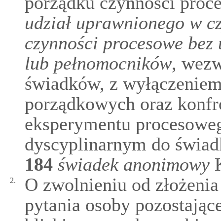
porządku czynności proc
udział uprawnionego w c
czynności procesowe bez 
lub pełnomocników
, wezw
świadków, z wyłączeniem
porządkowych oraz konfron
eksperymentu procesowe
dyscyplinarnym do świadk
184
świadek anonimowy
K
O zwolnieniu od złożenia
2.
pytania osoby pozostając