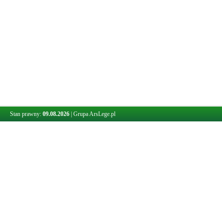
Stan prawny:
09.08.2026
|
Grupa ArsLege.pl